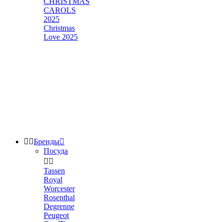
CHRISTMAS
CAROLS
2025
Christmas
Love 2025


Бренды

Посуда


Tassen
Royal
Worcester
Rosenthal
Degrenne
Peugeot