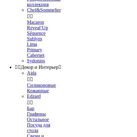
коллекция
Chef&Sommelier


Macaron
Reveal’Up
Séquence
Sublym
Lima
Primary
Cabernet
Sydonios


Декор и Интерьер

Aida


Силиконовые
Кожанные
Edzard


Бар
Графины
Остальное
Посуда для
стола
Свечи и