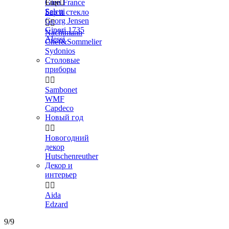
Gien France
Еще

Seletti
Бар и стекло
Georg Jensen


Ginori 1735
Nachtmann
Alessi
Chef&Sommelier
Sydonios
Столовые
приборы


Sambonet
WMF
Capdeco
Новый год


Новогодний
декор
Hutschenreuther
Декор и
интерьер


Aida
Edzard
9/9