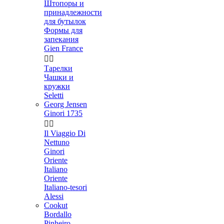
Штопоры и
принадлежности
для бутылок
Формы для
запекания
Gien France


Тарелки
Чашки и
кружки
Seletti
Georg Jensen
Ginori 1735


Il Viaggio Di
Nettuno
Ginori
Oriente
Italiano
Oriente
Italiano-tesori
Alessi
Cookut
Bordallo
Pinheiro