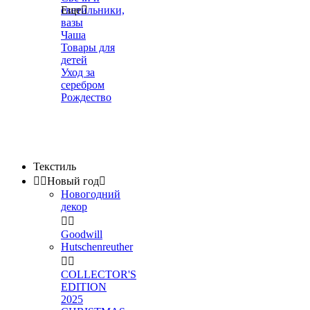
светильники,
Еще

вазы
Чаша
Товары для
детей
Уход за
серебром
Рождество
Текстиль


Новый год

Новогодний
декор


Goodwill
Hutschenreuther


COLLECTOR'S
EDITION
2025