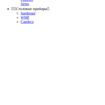
Sirius


Столовые приборы

Sambonet
WMF
Capdeco