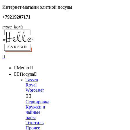
Интернет-магазин элитной посуды
+79219207171
more_horiz


Меню



Посуда

Tassen
Royal
Worcester


Сервировка
Кружки и
чайные
пары
Текстиль
Прочее