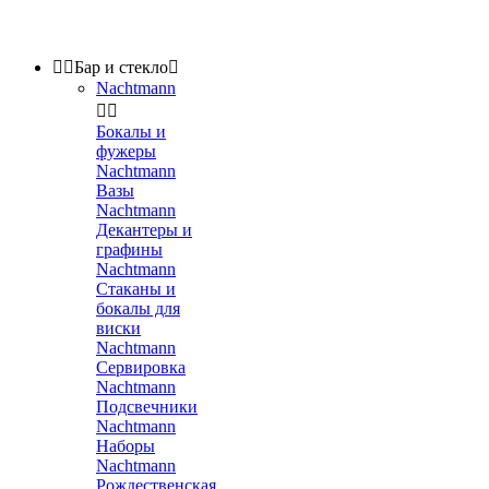


Бар и стекло

Nachtmann


Бокалы и
фужеры
Nachtmann
Вазы
Nachtmann
Декантеры и
графины
Nachtmann
Стаканы и
бокалы для
виски
Nachtmann
Сервировка
Nachtmann
Подсвечники
Nachtmann
Наборы
Nachtmann
Рождественская