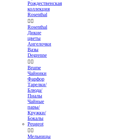
Рождественская
коллекция
Rosenthal


Rosenthal
Дикие
цветы
Ангелочки
Вазы
Degrenne


Brume
Чайники
Фарфор
Тарелки/
Блюда/
Пиалы
Чайные
пары/
Кружки/
Бокалы
Peugeot


Мельницы