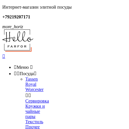
Интернет-магазин элитной посуды
+79219207171
more_horiz


Меню



Посуда

Tassen
Royal
Worcester


Сервировка
Кружки и
чайные
пары
Текстиль
Прочее