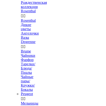
Рождественская
коллекция
Rosenthal


Rosenthal
Дикие
цветы
Ангелочки
Вазы
Degrenne


Brume
Чайники
Фарфор
Тарелки/
Блюда/
Пиалы
Чайные
пары/
Кружки/
Бокалы
Peugeot


Мельницы