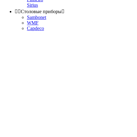
Sirius


Столовые приборы

Sambonet
WMF
Capdeco