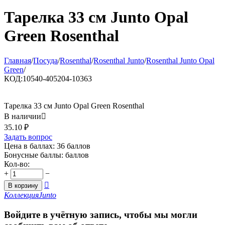
Тарелка 33 см Junto Opal
Green Rosenthal
Главная
/
Посуда
/
Rosenthal
/
Rosenthal Junto
/
Rosenthal Junto Opal
Green
/
КОД:
10540-405204-10363
Тарелка 33 см Junto Opal Green Rosenthal
В наличии

35.10
₽
Задать вопрос
Цена в баллах:
36 баллов
Бонусные баллы:
баллов
Кол-во:
+
−

В корзину
Коллекция
Junto
Войдите в учётную запись, чтобы мы могли