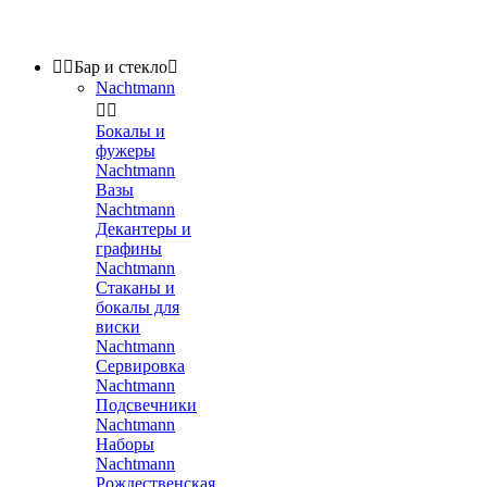


Бар и стекло

Nachtmann


Бокалы и
фужеры
Nachtmann
Вазы
Nachtmann
Декантеры и
графины
Nachtmann
Стаканы и
бокалы для
виски
Nachtmann
Сервировка
Nachtmann
Подсвечники
Nachtmann
Наборы
Nachtmann
Рождественская