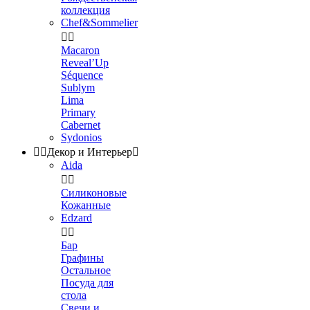
коллекция
Chef&Sommelier


Macaron
Reveal’Up
Séquence
Sublym
Lima
Primary
Cabernet
Sydonios


Декор и Интерьер

Aida


Силиконовые
Кожанные
Edzard


Бар
Графины
Остальное
Посуда для
стола
Свечи и