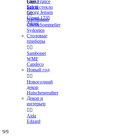
Gien France
Еще

Seletti
Бар и стекло
Georg Jensen


Ginori 1735
Nachtmann
Alessi
Chef&Sommelier
Sydonios
Столовые
приборы


Sambonet
WMF
Capdeco
Новый год


Новогодний
декор
Hutschenreuther
Декор и
интерьер


Aida
Edzard
9/9