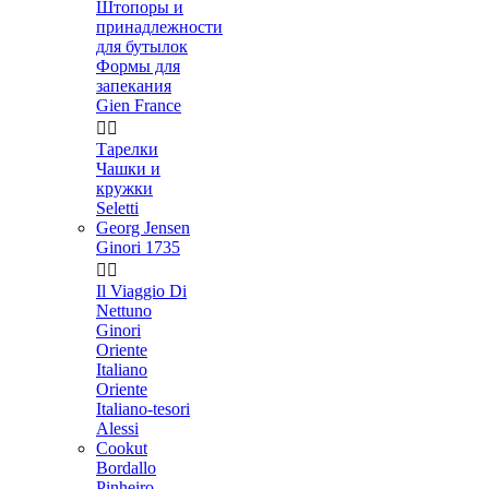
Штопоры и
принадлежности
для бутылок
Формы для
запекания
Gien France


Тарелки
Чашки и
кружки
Seletti
Georg Jensen
Ginori 1735


Il Viaggio Di
Nettuno
Ginori
Oriente
Italiano
Oriente
Italiano-tesori
Alessi
Cookut
Bordallo
Pinheiro