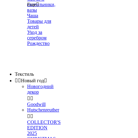
светильники,
Еще

вазы
Чаша
Товары для
детей
Уход за
серебром
Рождество
Текстиль


Новый год

Новогодний
декор


Goodwill
Hutschenreuther


COLLECTOR'S
EDITION
2025