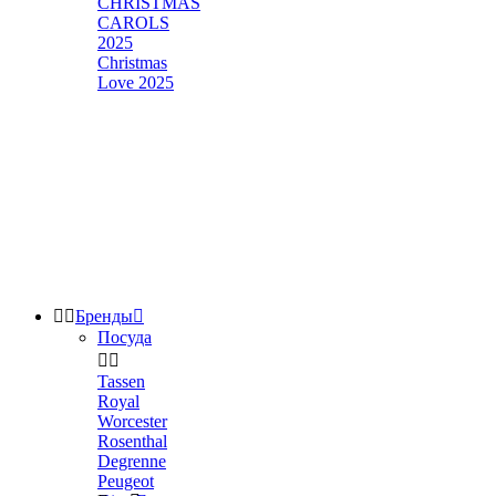
CHRISTMAS
CAROLS
2025
Christmas
Love 2025


Бренды

Посуда


Tassen
Royal
Worcester
Rosenthal
Degrenne
Peugeot