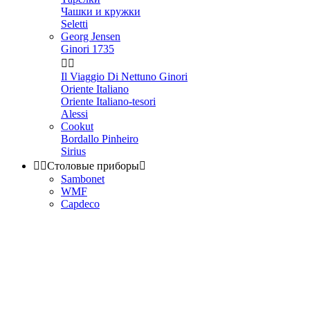
Чашки и кружки
Seletti
Georg Jensen
Ginori 1735


Il Viaggio Di Nettuno Ginori
Oriente Italiano
Oriente Italiano-tesori
Alessi
Cookut
Bordallo Pinheiro
Sirius


Столовые приборы

Sambonet
WMF
Capdeco