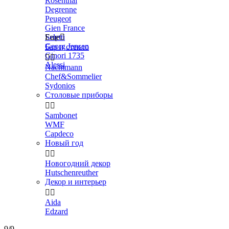
Rosenthal
Degrenne
Peugeot
Gien France
Seletti
Еще

Georg Jensen
Бар и стекло
Ginori 1735


Alessi
Nachtmann
Chef&Sommelier
Sydonios
Столовые приборы


Sambonet
WMF
Capdeco
Новый год


Новогодний декор
Hutschenreuther
Декор и интерьер


Aida
Edzard
9/9