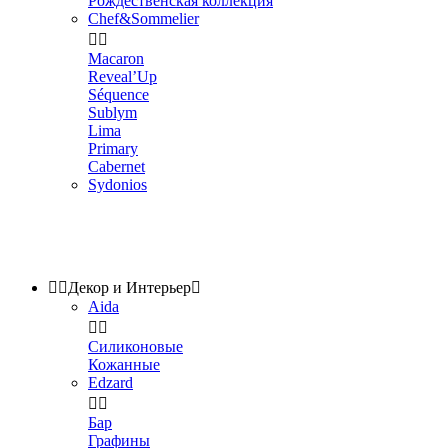
Рождественская коллекция
Chef&Sommelier


Macaron
Reveal’Up
Séquence
Sublym
Lima
Primary
Cabernet
Sydonios


Декор и Интерьер

Aida


Силиконовые
Кожанные
Edzard


Бар
Графины