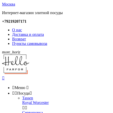
Москва
Интернет-магазин элитной посуды
+79219207171
О нас
Доставка и оплата
Возврат
Пункты самовывоза
more_horiz


Меню



Посуда

Tassen
Royal Worcester


Сервировка