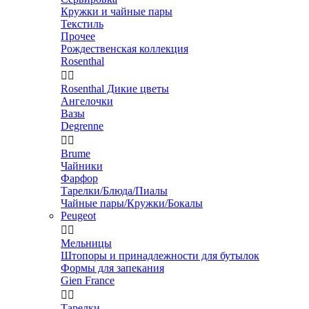
Кружки и чайные пары
Текстиль
Прочее
Рождественская коллекция
Rosenthal


Rosenthal Дикие цветы
Ангелочки
Вазы
Degrenne


Brume
Чайники
Фарфор
Тарелки/Блюда/Пиалы
Чайные пары/Кружки/Бокалы
Peugeot


Мельницы
Штопоры и принадлежности для бутылок
Формы для запекания
Gien France


Тарелки