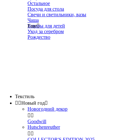
Остальное
Посуда для стола
Свечи и светильники, вазы
Чаша
Товары для детей
Еще

Уход за серебром
Рождество
Текстиль


Новый год

Новогодний декор


Goodwill
Hutschenreuther


COLLECTOR'S EDITION 2025