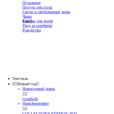
Остальное
Посуда для стола
Свечи и светильники, вазы
Чаша
Товары для детей
Еще

Уход за серебром
Рождество
Текстиль


Новый год

Новогодний декор


Goodwill
Hutschenreuther


COLLECTOR'S EDITION 2025