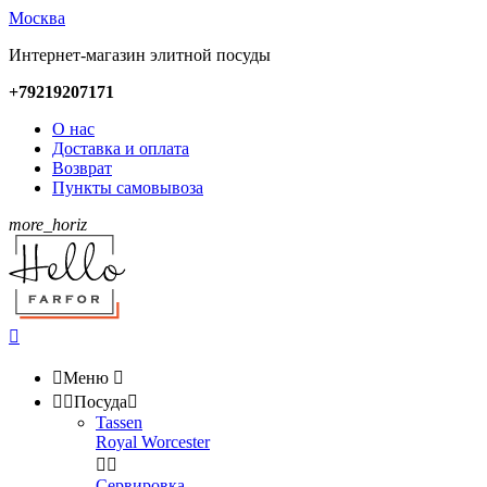
Москва
Интернет-магазин элитной посуды
+79219207171
О нас
Доставка и оплата
Возврат
Пункты самовывоза
more_horiz


Меню



Посуда

Tassen
Royal Worcester


Сервировка