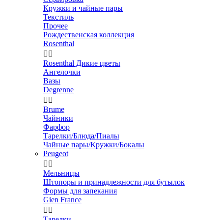
Кружки и чайные пары
Текстиль
Прочее
Рождественская коллекция
Rosenthal


Rosenthal Дикие цветы
Ангелочки
Вазы
Degrenne


Brume
Чайники
Фарфор
Тарелки/Блюда/Пиалы
Чайные пары/Кружки/Бокалы
Peugeot


Мельницы
Штопоры и принадлежности для бутылок
Формы для запекания
Gien France


Тарелки