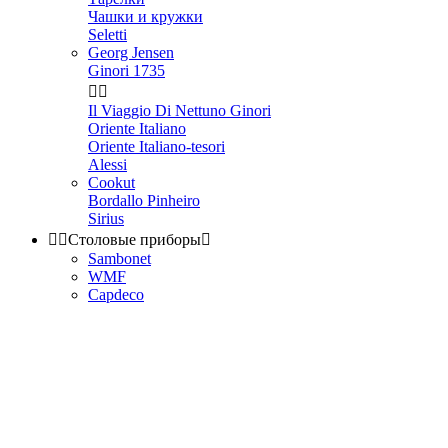
Чашки и кружки
Seletti
Georg Jensen
Ginori 1735


Il Viaggio Di Nettuno Ginori
Oriente Italiano
Oriente Italiano-tesori
Alessi
Cookut
Bordallo Pinheiro
Sirius


Столовые приборы

Sambonet
WMF
Capdeco