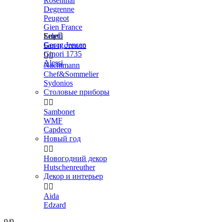
Rosenthal
Degrenne
Peugeot
Gien France
Seletti
Еще

Georg Jensen
Бар и стекло
Ginori 1735


Alessi
Nachtmann
Chef&Sommelier
Sydonios
Столовые приборы


Sambonet
WMF
Capdeco
Новый год


Новогодний декор
Hutschenreuther
Декор и интерьер


Aida
Edzard
9/9