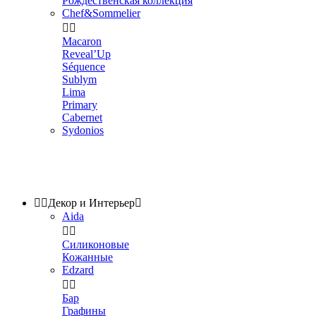
Рождественская коллекция
Chef&Sommelier


Macaron
Reveal’Up
Séquence
Sublym
Lima
Primary
Cabernet
Sydonios


Декор и Интерьер

Aida


Силиконовые
Кожанные
Edzard


Бар
Графины