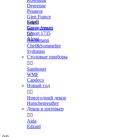
Rosenthal
Degrenne
Peugeot
Gien France
Seletti
Еще

Georg Jensen
Бар и стекло
Ginori 1735


Alessi
Nachtmann
Chef&Sommelier
Sydonios
Столовые приборы


Sambonet
WMF
Capdeco
Новый год


Новогодний декор
Hutschenreuther
Декор и интерьер


Aida
Edzard
9/9