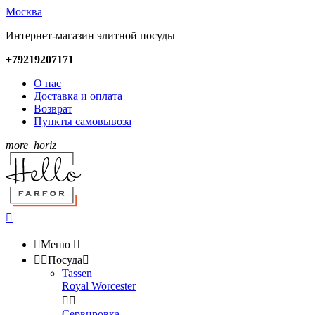
Москва
Интернет-магазин элитной посуды
+79219207171
О нас
Доставка и оплата
Возврат
Пункты самовывоза
more_horiz


Меню



Посуда

Tassen
Royal Worcester


Сервировка