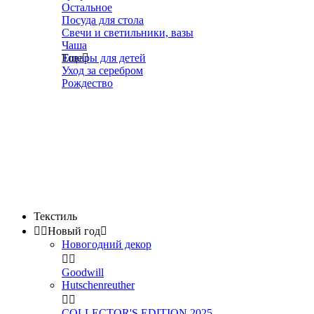
Остальное
Посуда для стола
Свечи и светильники, вазы
Чаша
Товары для детей
Еще

Уход за серебром
Рождество
Текстиль


Новый год

Новогодний декор


Goodwill
Hutschenreuther


COLLECTOR'S EDITION 2025