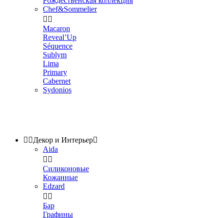
Рождественская коллекция
Chef&Sommelier


Macaron
Reveal’Up
Séquence
Sublym
Lima
Primary
Cabernet
Sydonios


Декор и Интерьер

Aida


Силиконовые
Кожанные
Edzard


Бар
Графины