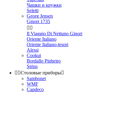
Чашки и кружки
Seletti
Georg Jensen
Ginori 1735


Il Viaggio Di Nettuno Ginori
Oriente Italiano
Oriente Italiano-tesori
Alessi
Cookut
Bordallo Pinheiro
Sirius


Столовые приборы

Sambonet
WMF
Capdeco