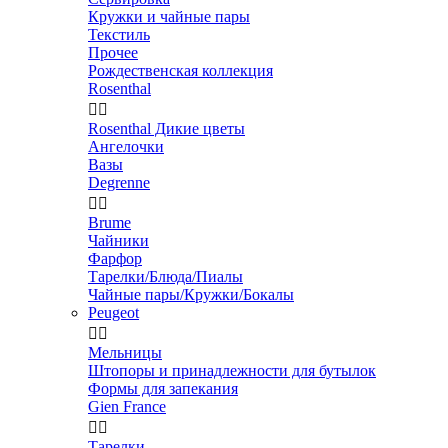
Кружки и чайные пары
Текстиль
Прочее
Рождественская коллекция
Rosenthal


Rosenthal Дикие цветы
Ангелочки
Вазы
Degrenne


Brume
Чайники
Фарфор
Тарелки/Блюда/Пиалы
Чайные пары/Кружки/Бокалы
Peugeot


Мельницы
Штопоры и принадлежности для бутылок
Формы для запекания
Gien France


Тарелки