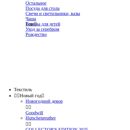
Остальное
Посуда для стола
Свечи и светильники, вазы
Чаша
Товары для детей
Еще

Уход за серебром
Рождество
Текстиль


Новый год

Новогодний декор


Goodwill
Hutschenreuther


COLLECTOR'S EDITION 2025