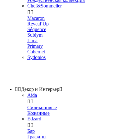
Рождественская коллекция
Chef&Sommelier


Macaron
Reveal’Up
Séquence
Sublym
Lima
Primary
Cabernet
Sydonios


Декор и Интерьер

Aida


Силиконовые
Кожанные
Edzard


Бар
Графины