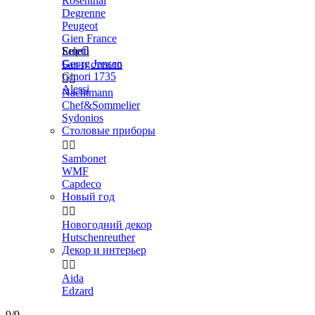
Rosenthal
Degrenne
Peugeot
Gien France
Seletti
Еще

Georg Jensen
Бар и стекло
Ginori 1735


Alessi
Nachtmann
Chef&Sommelier
Sydonios
Столовые приборы


Sambonet
WMF
Capdeco
Новый год


Новогодний декор
Hutschenreuther
Декор и интерьер


Aida
Edzard
9/9