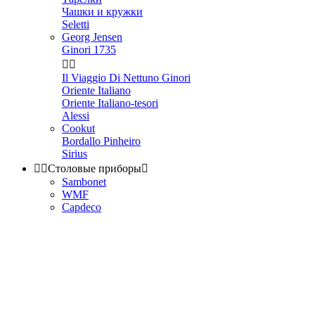
Чашки и кружки
Seletti
Georg Jensen
Ginori 1735


Il Viaggio Di Nettuno Ginori
Oriente Italiano
Oriente Italiano-tesori
Alessi
Cookut
Bordallo Pinheiro
Sirius


Столовые приборы

Sambonet
WMF
Capdeco