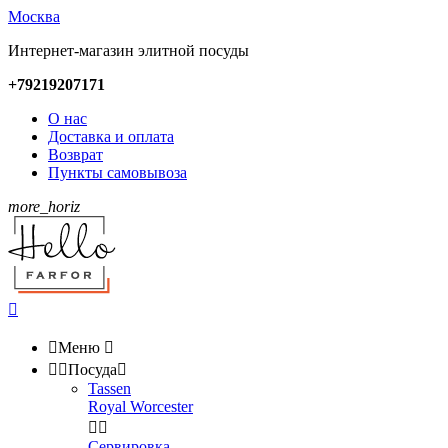
Москва
Интернет-магазин элитной посуды
+79219207171
О нас
Доставка и оплата
Возврат
Пункты самовывоза
more_horiz


Меню



Посуда

Tassen
Royal Worcester


Сервировка