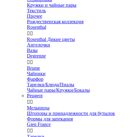
Кружки и чайные пары
Текстиль
Прочее
Рождественская коллекция
Rosenthal


Rosenthal Дикие цветы
Ангелочки
Вазы
Degrenne


Brume
Чайники
Фарфор
Тарелки/Блюда/Пиалы
Чайные пары/Кружки/Бокалы
Peugeot


Мельницы
Штопоры и принадлежности для бутылок
Формы для запекания
Gien France


Тарелки