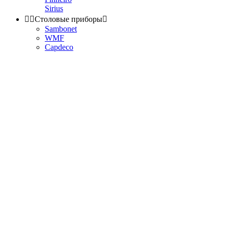
Sirius


Столовые приборы

Sambonet
WMF
Capdeco