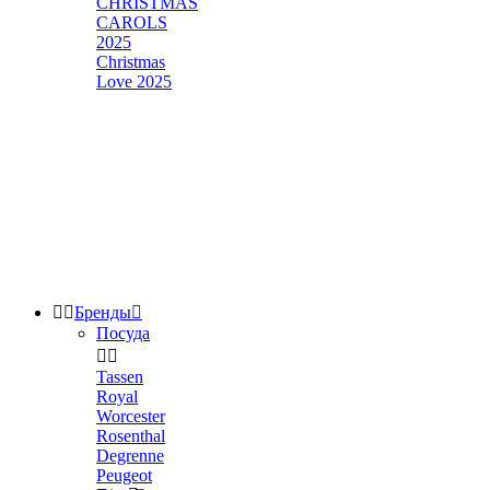
CHRISTMAS
CAROLS
2025
Christmas
Love 2025


Бренды

Посуда


Tassen
Royal
Worcester
Rosenthal
Degrenne
Peugeot