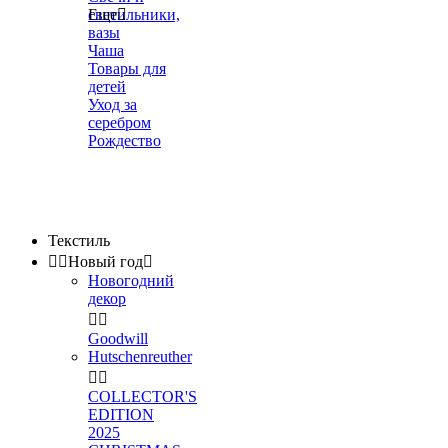
светильники,
Еще

вазы
Чаша
Товары для
детей
Уход за
серебром
Рождество
Текстиль


Новый год

Новогодний
декор


Goodwill
Hutschenreuther


COLLECTOR'S
EDITION
2025