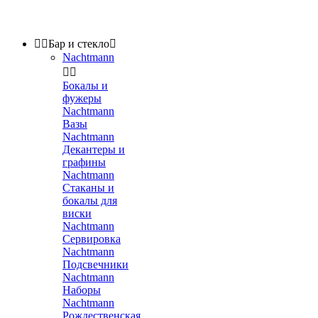


Бар и стекло

Nachtmann


Бокалы и
фужеры
Nachtmann
Вазы
Nachtmann
Декантеры и
графины
Nachtmann
Стаканы и
бокалы для
виски
Nachtmann
Сервировка
Nachtmann
Подсвечники
Nachtmann
Наборы
Nachtmann
Рождественская