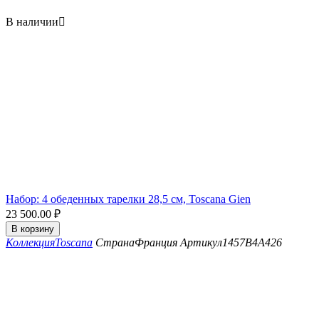
В наличии

Набор: 4 обеденных тарелки 28,5 см, Toscana Gien
23 500.00
₽
В корзину
Коллекция
Toscana
Страна
Франция
Артикул
1457B4A426