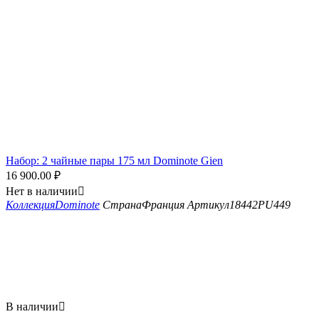
Набор: 2 чайные пары 175 мл Dominote Gien
16 900.00
₽
Нет в наличии

Коллекция
Dominote
Страна
Франция
Артикул
18442PU449
В наличии
