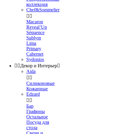
коллекция
Chef&Sommelier


Macaron
Reveal’Up
Séquence
Sublym
Lima
Primary
Cabernet
Sydonios


Декор и Интерьер

Aida


Силиконовые
Кожанные
Edzard


Бар
Графины
Остальное
Посуда для
стола
Свечи и