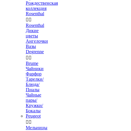
Рождественская
коллекция
Rosenthal


Rosenthal
Дикие
цветы
Ангелочки
Вазы
Degrenne


Brume
Чайники
Фарфор
Тарелки/
Блюда/
Пиалы
Чайные
пары/
Кружки/
Бокалы
Peugeot


Мельницы