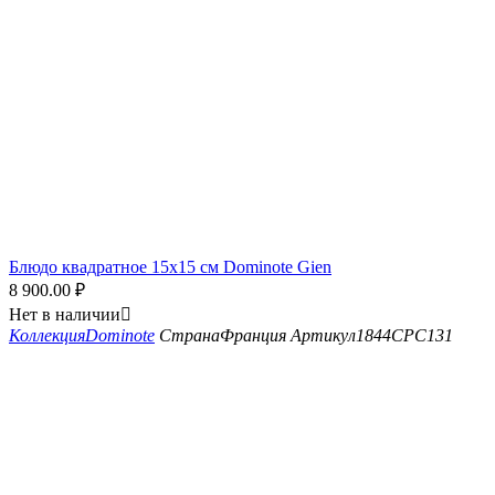
Блюдо квадратное 15x15 см Dominote Gien
8 900.00
₽
Нет в наличии

Коллекция
Dominote
Страна
Франция
Артикул
1844CPC131