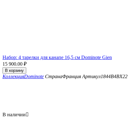
Набор: 4 тарелки для канапе 16,5 см Dominote Gien
15 900.00
₽
В корзину
Коллекция
Dominote
Страна
Франция
Артикул
1844B4BX22
В наличии
