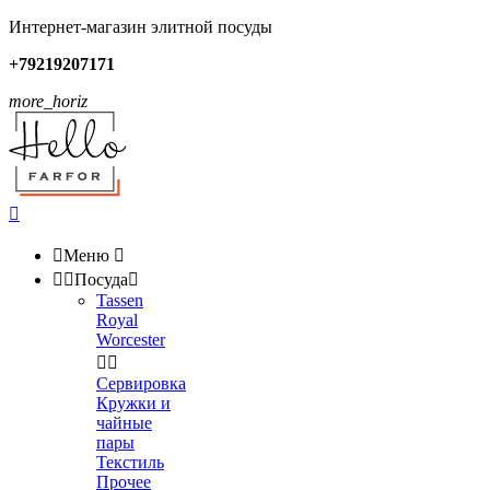
Интернет-магазин элитной посуды
+79219207171
more_horiz


Меню



Посуда

Tassen
Royal
Worcester


Сервировка
Кружки и
чайные
пары
Текстиль
Прочее