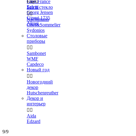
Gien France
Еще

Seletti
Бар и стекло
Georg Jensen


Ginori 1735
Nachtmann
Alessi
Chef&Sommelier
Sydonios
Столовые
приборы


Sambonet
WMF
Capdeco
Новый год


Новогодний
декор
Hutschenreuther
Декор и
интерьер


Aida
Edzard
9/9