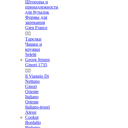
Штопоры и
принадлежности
для бутылок
Формы для
запекания
Gien France


Тарелки
Чашки и
кружки
Seletti
Georg Jensen
Ginori 1735


Il Viaggio Di
Nettuno
Ginori
Oriente
Italiano
Oriente
Italiano-tesori
Alessi
Cookut
Bordallo
Pinheiro