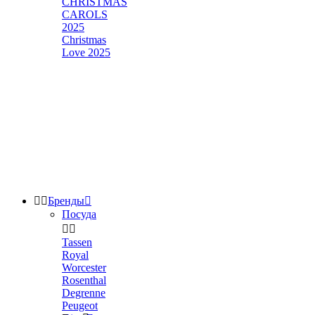
CHRISTMAS
CAROLS
2025
Christmas
Love 2025


Бренды

Посуда


Tassen
Royal
Worcester
Rosenthal
Degrenne
Peugeot