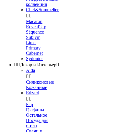
коллекция
Chef&Sommelier


Macaron
Reveal’Up
Séquence
Sublym
Lima
Primary
Cabernet
Sydonios


Декор и Интерьер

Aida


Силиконовые
Кожанные
Edzard


Бар
Графины
Остальное
Посуда для
стола
Свечи и