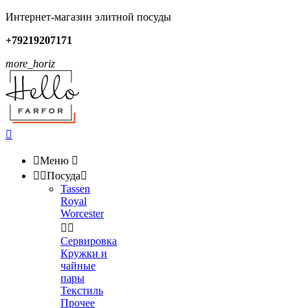
Интернет-магазин элитной посуды
+79219207171
more_horiz


Меню



Посуда

Tassen
Royal
Worcester


Сервировка
Кружки и
чайные
пары
Текстиль
Прочее