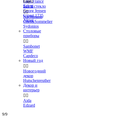
Gien France
Еще

Seletti
Бар и стекло
Georg Jensen


Ginori 1735
Nachtmann
Alessi
Chef&Sommelier
Sydonios
Столовые
приборы


Sambonet
WMF
Capdeco
Новый год


Новогодний
декор
Hutschenreuther
Декор и
интерьер


Aida
Edzard
9/9