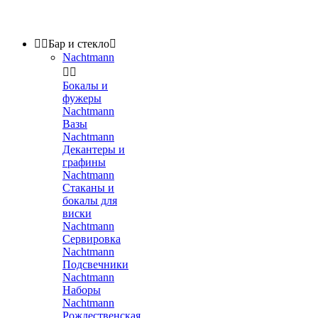


Бар и стекло

Nachtmann


Бокалы и
фужеры
Nachtmann
Вазы
Nachtmann
Декантеры и
графины
Nachtmann
Стаканы и
бокалы для
виски
Nachtmann
Сервировка
Nachtmann
Подсвечники
Nachtmann
Наборы
Nachtmann
Рождественская