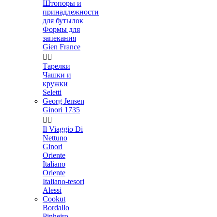
Штопоры и
принадлежности
для бутылок
Формы для
запекания
Gien France


Тарелки
Чашки и
кружки
Seletti
Georg Jensen
Ginori 1735


Il Viaggio Di
Nettuno
Ginori
Oriente
Italiano
Oriente
Italiano-tesori
Alessi
Cookut
Bordallo
Pinheiro