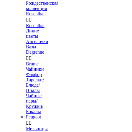
Рождественская
коллекция
Rosenthal


Rosenthal
Дикие
цветы
Ангелочки
Вазы
Degrenne


Brume
Чайники
Фарфор
Тарелки/
Блюда/
Пиалы
Чайные
пары/
Кружки/
Бокалы
Peugeot


Мельницы