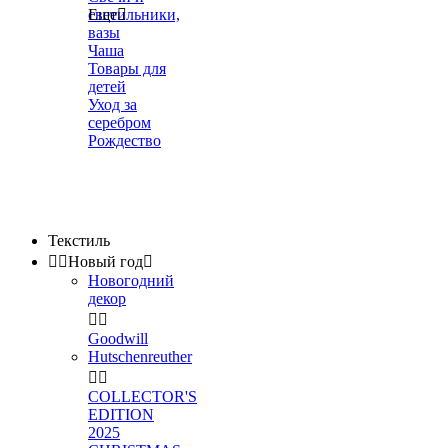
светильники,
Еще

вазы
Чаша
Товары для
детей
Уход за
серебром
Рождество
Текстиль


Новый год

Новогодний
декор


Goodwill
Hutschenreuther


COLLECTOR'S
EDITION
2025