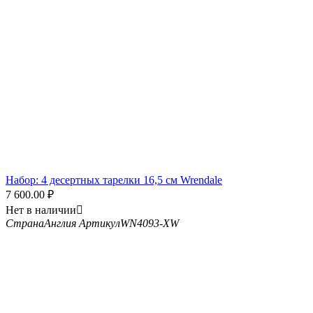
Набор: 4 десертных тарелки 16,5 см Wrendale
7 600.00
₽
Нет в наличии

Страна
Англия
Артикул
WN4093-XW