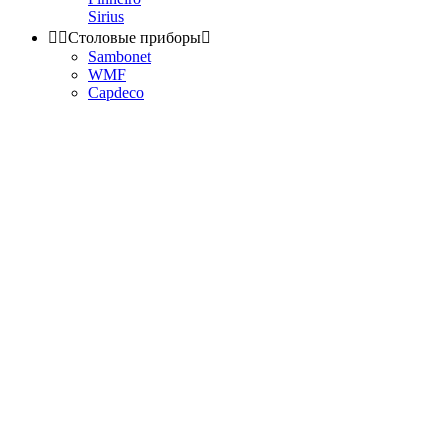
Sirius


Столовые приборы

Sambonet
WMF
Capdeco