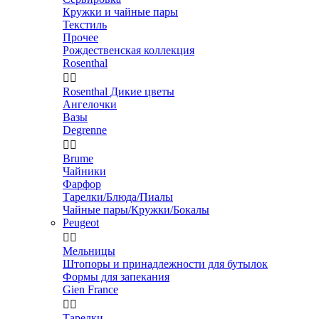
Кружки и чайные пары
Текстиль
Прочее
Рождественская коллекция
Rosenthal


Rosenthal Дикие цветы
Ангелочки
Вазы
Degrenne


Brume
Чайники
Фарфор
Тарелки/Блюда/Пиалы
Чайные пары/Кружки/Бокалы
Peugeot


Мельницы
Штопоры и принадлежности для бутылок
Формы для запекания
Gien France


Тарелки