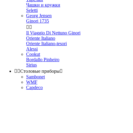
Чашки и кружки
Seletti
Georg Jensen
Ginori 1735


Il Viaggio Di Nettuno Ginori
Oriente Italiano
Oriente Italiano-tesori
Alessi
Cookut
Bordallo Pinheiro
Sirius


Столовые приборы

Sambonet
WMF
Capdeco