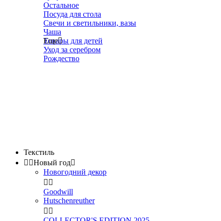
Остальное
Посуда для стола
Свечи и светильники, вазы
Чаша
Товары для детей
Еще

Уход за серебром
Рождество
Текстиль


Новый год

Новогодний декор


Goodwill
Hutschenreuther


COLLECTOR'S EDITION 2025