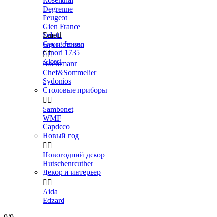
Rosenthal
Degrenne
Peugeot
Gien France
Seletti
Еще

Georg Jensen
Бар и стекло
Ginori 1735


Alessi
Nachtmann
Chef&Sommelier
Sydonios
Столовые приборы


Sambonet
WMF
Capdeco
Новый год


Новогодний декор
Hutschenreuther
Декор и интерьер


Aida
Edzard
9/9