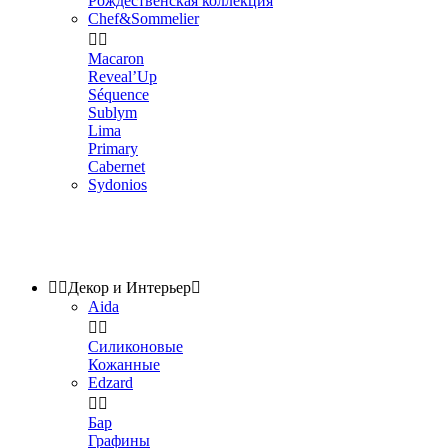
Рождественская коллекция
Chef&Sommelier


Macaron
Reveal’Up
Séquence
Sublym
Lima
Primary
Cabernet
Sydonios


Декор и Интерьер

Aida


Силиконовые
Кожанные
Edzard


Бар
Графины