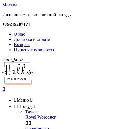
Москва
Интернет-магазин элитной посуды
+79219207171
О нас
Доставка и оплата
Возврат
Пункты самовывоза
more_horiz


Меню



Посуда

Tassen
Royal Worcester


Сервировка