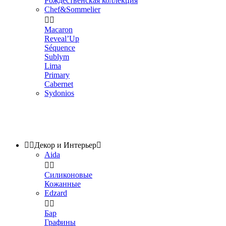
Рождественская коллекция
Chef&Sommelier


Macaron
Reveal’Up
Séquence
Sublym
Lima
Primary
Cabernet
Sydonios


Декор и Интерьер

Aida


Силиконовые
Кожанные
Edzard


Бар
Графины