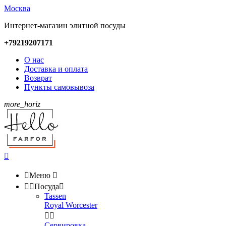
Москва
Интернет-магазин элитной посуды
+79219207171
О нас
Доставка и оплата
Возврат
Пункты самовывоза
more_horiz


Меню



Посуда

Tassen
Royal Worcester


Сервировка