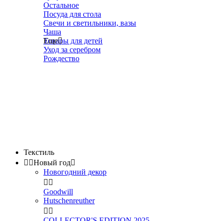
Остальное
Посуда для стола
Свечи и светильники, вазы
Чаша
Товары для детей
Еще

Уход за серебром
Рождество
Текстиль


Новый год

Новогодний декор


Goodwill
Hutschenreuther


COLLECTOR'S EDITION 2025