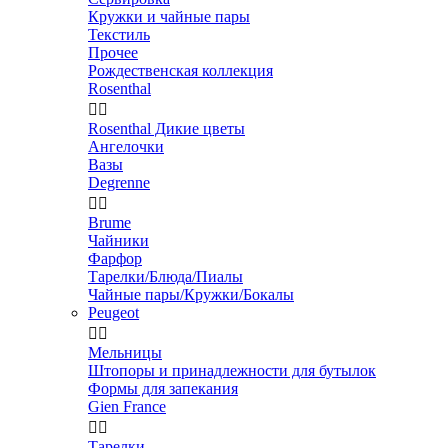
Кружки и чайные пары
Текстиль
Прочее
Рождественская коллекция
Rosenthal


Rosenthal Дикие цветы
Ангелочки
Вазы
Degrenne


Brume
Чайники
Фарфор
Тарелки/Блюда/Пиалы
Чайные пары/Кружки/Бокалы
Peugeot


Мельницы
Штопоры и принадлежности для бутылок
Формы для запекания
Gien France


Тарелки