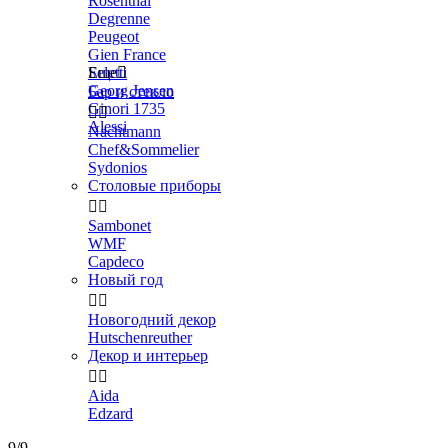
Rosenthal
Degrenne
Peugeot
Gien France
Seletti
Еще

Georg Jensen
Бар и стекло
Ginori 1735


Alessi
Nachtmann
Chef&Sommelier
Sydonios
Столовые приборы


Sambonet
WMF
Capdeco
Новый год


Новогодний декор
Hutschenreuther
Декор и интерьер


Aida
Edzard
9/9