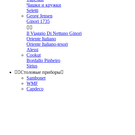
Чашки и кружки
Seletti
Georg Jensen
Ginori 1735


Il Viaggio Di Nettuno Ginori
Oriente Italiano
Oriente Italiano-tesori
Alessi
Cookut
Bordallo Pinheiro
Sirius


Столовые приборы

Sambonet
WMF
Capdeco