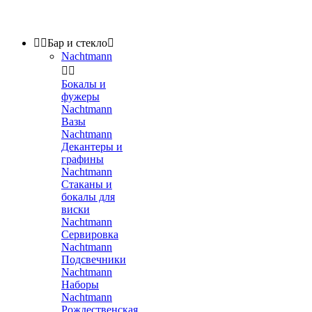


Бар и стекло

Nachtmann


Бокалы и
фужеры
Nachtmann
Вазы
Nachtmann
Декантеры и
графины
Nachtmann
Стаканы и
бокалы для
виски
Nachtmann
Сервировка
Nachtmann
Подсвечники
Nachtmann
Наборы
Nachtmann
Рождественская