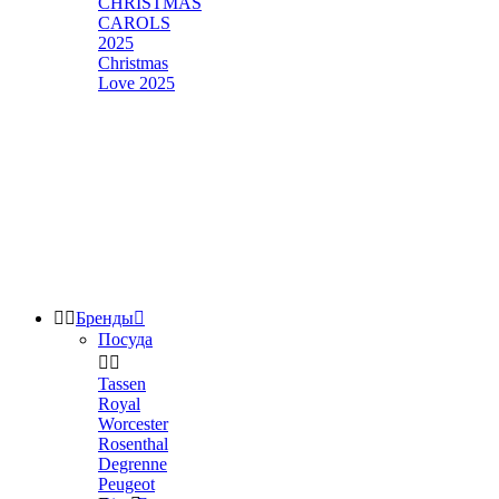
CHRISTMAS
CAROLS
2025
Christmas
Love 2025


Бренды

Посуда


Tassen
Royal
Worcester
Rosenthal
Degrenne
Peugeot