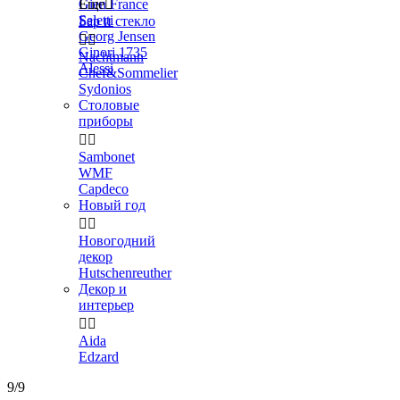
Gien France
Еще

Seletti
Бар и стекло
Georg Jensen


Ginori 1735
Nachtmann
Alessi
Chef&Sommelier
Sydonios
Столовые
приборы


Sambonet
WMF
Capdeco
Новый год


Новогодний
декор
Hutschenreuther
Декор и
интерьер


Aida
Edzard
9/9