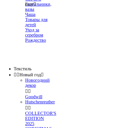
светильники,
Еще

вазы
Чаша
Товары для
детей
Уход за
серебром
Рождество
Текстиль


Новый год

Новогодний
декор


Goodwill
Hutschenreuther


COLLECTOR'S
EDITION
2025