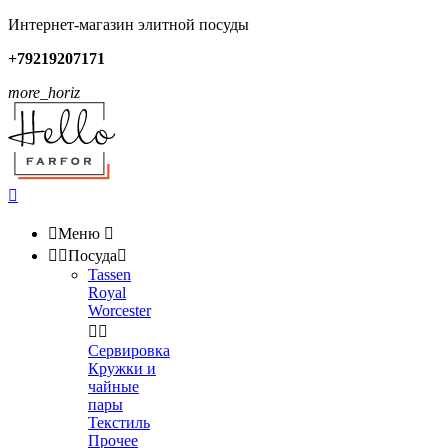
Интернет-магазин элитной посуды
+79219207171
more_horiz


Меню



Посуда

Tassen
Royal
Worcester


Сервировка
Кружки и
чайные
пары
Текстиль
Прочее