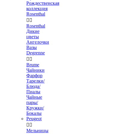
Рождественская
коллекция
Rosenthal


Rosenthal
Дикие
цветы
Ангелочки
Вазы
Degrenne


Brume
Чайники
Фарфор
Тарелки/
Блюда/
Пиалы
Чайные
пары/
Кружки/
Бокалы
Peugeot


Мельницы