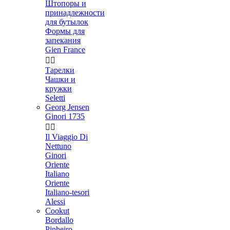
Штопоры и
принадлежности
для бутылок
Формы для
запекания
Gien France


Тарелки
Чашки и
кружки
Seletti
Georg Jensen
Ginori 1735


Il Viaggio Di
Nettuno
Ginori
Oriente
Italiano
Oriente
Italiano-tesori
Alessi
Cookut
Bordallo
Pinheiro