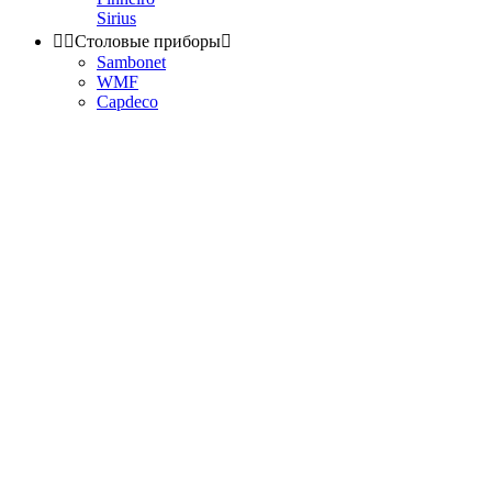
Sirius


Столовые приборы

Sambonet
WMF
Capdeco