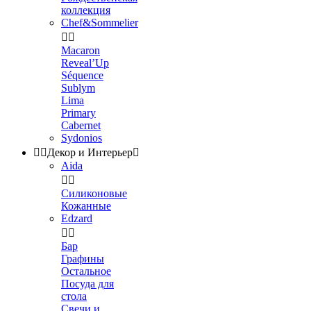
коллекция
Chef&Sommelier


Macaron
Reveal’Up
Séquence
Sublym
Lima
Primary
Cabernet
Sydonios


Декор и Интерьер

Aida


Силиконовые
Кожанные
Edzard


Бар
Графины
Остальное
Посуда для
стола
Свечи и