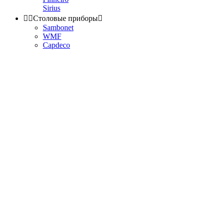
Sirius


Столовые приборы

Sambonet
WMF
Capdeco