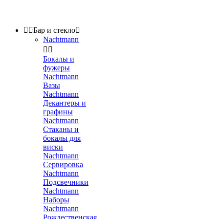


Бар и стекло

Nachtmann


Бокалы и
фужеры
Nachtmann
Вазы
Nachtmann
Декантеры и
графины
Nachtmann
Стаканы и
бокалы для
виски
Nachtmann
Сервировка
Nachtmann
Подсвечники
Nachtmann
Наборы
Nachtmann
Рождественская