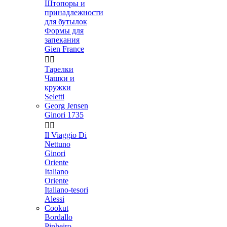
Штопоры и
принадлежности
для бутылок
Формы для
запекания
Gien France


Тарелки
Чашки и
кружки
Seletti
Georg Jensen
Ginori 1735


Il Viaggio Di
Nettuno
Ginori
Oriente
Italiano
Oriente
Italiano-tesori
Alessi
Cookut
Bordallo
Pinheiro