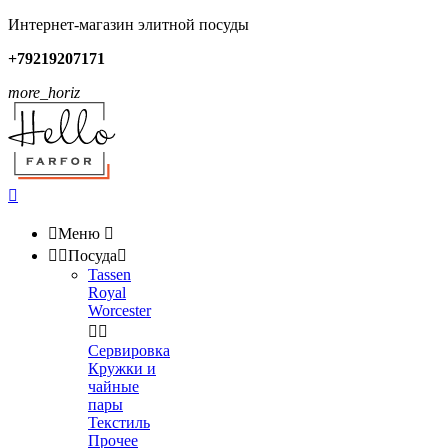
Интернет-магазин элитной посуды
+79219207171
more_horiz


Меню



Посуда

Tassen
Royal
Worcester


Сервировка
Кружки и
чайные
пары
Текстиль
Прочее