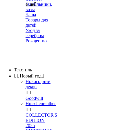
светильники,
Еще

вазы
Чаша
Товары для
детей
Уход за
серебром
Рождество
Текстиль


Новый год

Новогодний
декор


Goodwill
Hutschenreuther


COLLECTOR'S
EDITION
2025