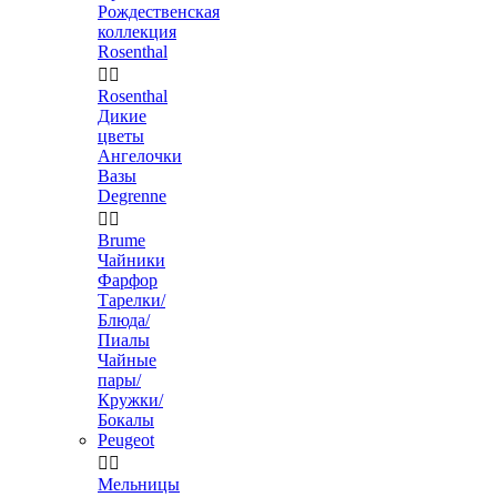
Рождественская
коллекция
Rosenthal


Rosenthal
Дикие
цветы
Ангелочки
Вазы
Degrenne


Brume
Чайники
Фарфор
Тарелки/
Блюда/
Пиалы
Чайные
пары/
Кружки/
Бокалы
Peugeot


Мельницы