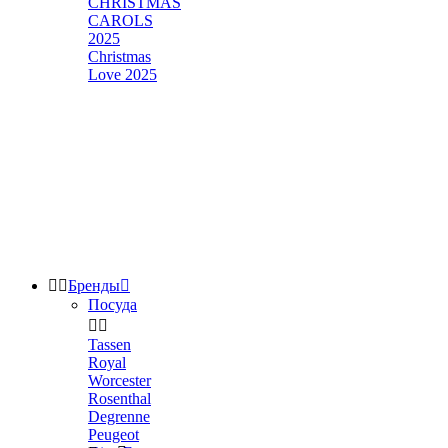
CHRISTMAS
CAROLS
2025
Christmas
Love 2025


Бренды

Посуда


Tassen
Royal
Worcester
Rosenthal
Degrenne
Peugeot