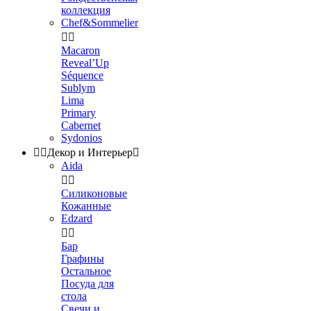
коллекция
Chef&Sommelier


Macaron
Reveal’Up
Séquence
Sublym
Lima
Primary
Cabernet
Sydonios


Декор и Интерьер

Aida


Силиконовые
Кожанные
Edzard


Бар
Графины
Остальное
Посуда для
стола
Свечи и