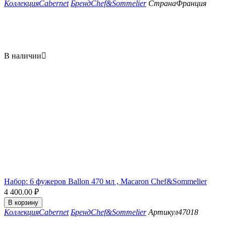
Коллекция
Cabernet
Бренд
Chef&Sommelier
Страна
Франция
В наличии

Набор: 6 фужеров Ballon 470 мл , Macaron Chef&Sommelier
4 400.00
₽
В корзину
Коллекция
Cabernet
Бренд
Chef&Sommelier
Артикул
47018