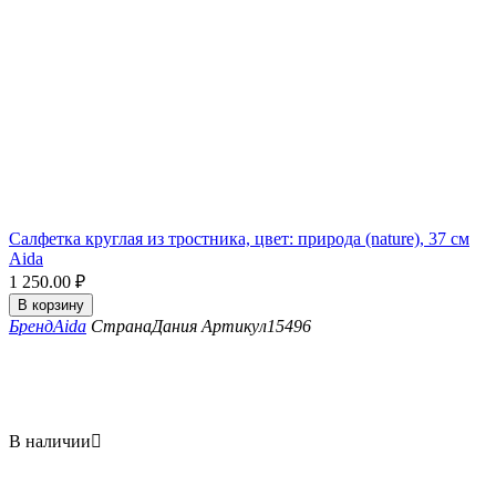
Салфетка круглая из тростника, цвет: природа (nature), 37 см
Aida
1 250.00
₽
В корзину
Бренд
Aida
Страна
Дания
Артикул
15496
В наличии
