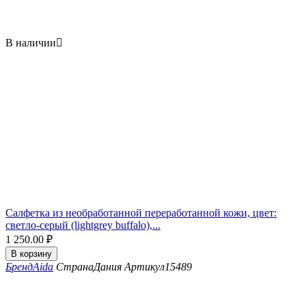
В наличии

Салфетка из необработанной переработанной кожи, цвет:
светло-серый (lightgrey buffalo),...
1 250.00
₽
В корзину
Бренд
Aida
Страна
Дания
Артикул
15489