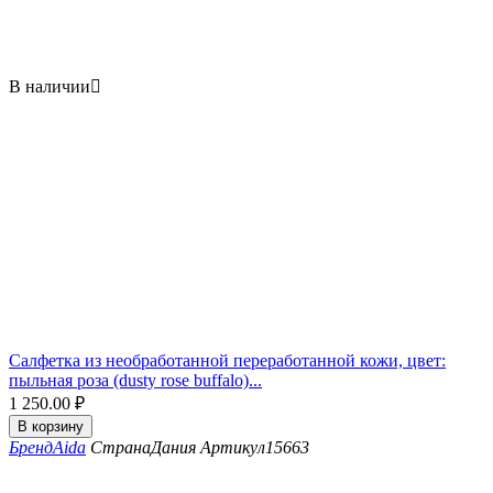
В наличии

Салфетка из необработанной переработанной кожи, цвет:
пыльная роза (dusty rose buffalo)...
1 250.00
₽
В корзину
Бренд
Aida
Страна
Дания
Артикул
15663