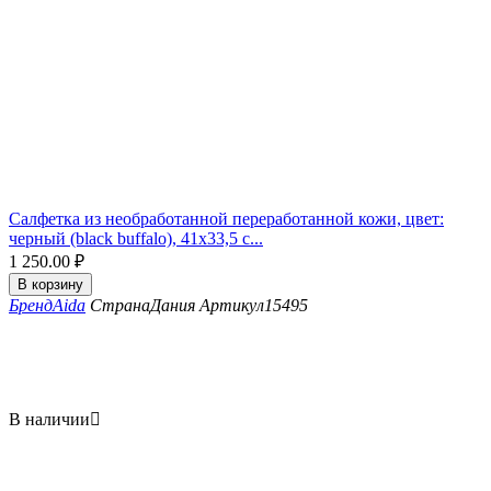
Салфетка из необработанной переработанной кожи, цвет:
черный (black buffalo), 41x33,5 с...
1 250.00
₽
В корзину
Бренд
Aida
Страна
Дания
Артикул
15495
В наличии
