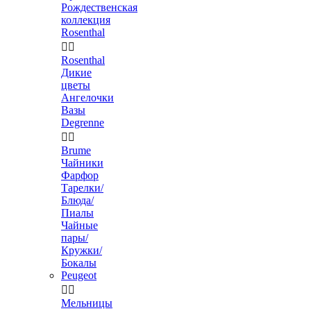
Рождественская
коллекция
Rosenthal


Rosenthal
Дикие
цветы
Ангелочки
Вазы
Degrenne


Brume
Чайники
Фарфор
Тарелки/
Блюда/
Пиалы
Чайные
пары/
Кружки/
Бокалы
Peugeot


Мельницы