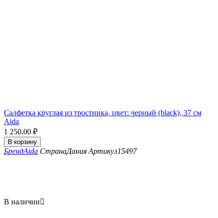
Салфетка круглая из тростника, цвет: черный (black), 37 см
Aida
1 250.00
₽
В корзину
Бренд
Aida
Страна
Дания
Артикул
15497
В наличии
