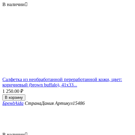
В наличии

Салфетка из необработанной переработанной кожи, цвет:
коричневый (brown buffalo), 41x33...
1 250.00
₽
В корзину
Бренд
Aida
Страна
Дания
Артикул
15486
В наличии
