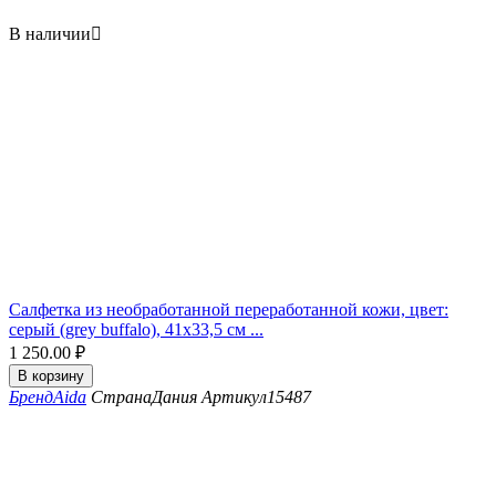
В наличии

Салфетка из необработанной переработанной кожи, цвет:
серый (grey buffalo), 41x33,5 см ...
1 250.00
₽
В корзину
Бренд
Aida
Страна
Дания
Артикул
15487