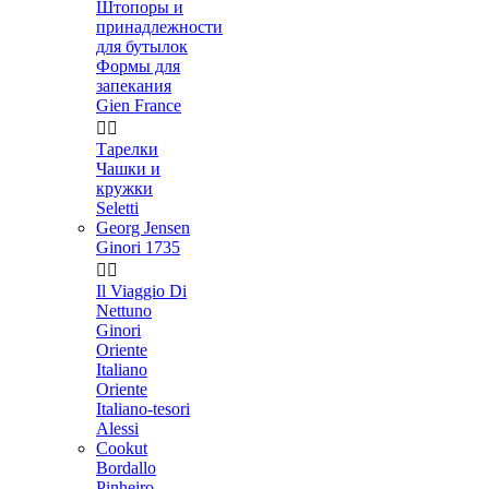
Штопоры и
принадлежности
для бутылок
Формы для
запекания
Gien France


Тарелки
Чашки и
кружки
Seletti
Georg Jensen
Ginori 1735


Il Viaggio Di
Nettuno
Ginori
Oriente
Italiano
Oriente
Italiano-tesori
Alessi
Cookut
Bordallo
Pinheiro