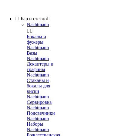


Бар и стекло

Nachtmann


Бокалы и
фужеры
Nachtmann
Вазы
Nachtmann
Декантеры и
графины
Nachtmann
Стаканы и
бокалы для
виски
Nachtmann
Сервировка
Nachtmann
Подсвечники
Nachtmann
Наборы
Nachtmann
Рождественская