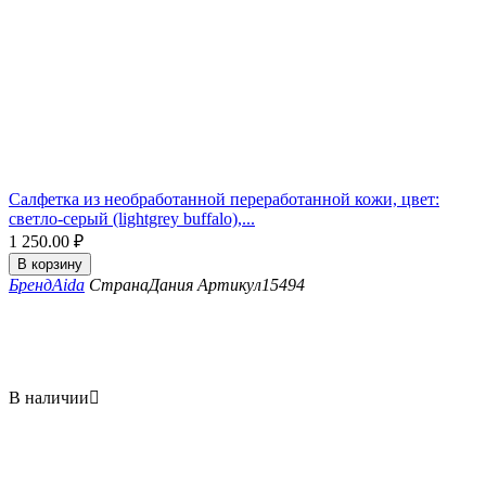
Салфетка из необработанной переработанной кожи, цвет:
светло-серый (lightgrey buffalo),...
1 250.00
₽
В корзину
Бренд
Aida
Страна
Дания
Артикул
15494
В наличии
