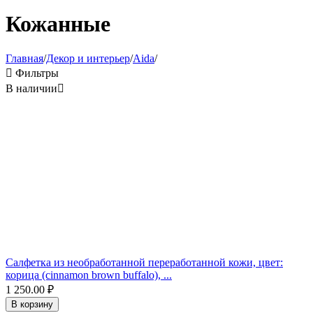
Кожанные
Главная
/
Декор и интерьер
/
Aida
/

Фильтры
В наличии

Салфетка из необработанной переработанной кожи, цвет:
корица (cinnamon brown buffalo), ...
1 250.00
₽
В корзину