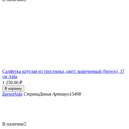
Салфетка круглая из тростника, цвет: коричневый (brown), 37
см Aida
1 250.00
₽
В корзину
Бренд
Aida
Страна
Дания
Артикул
15498
В наличии
