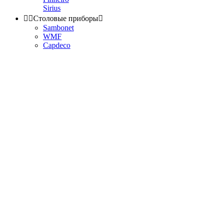
Sirius


Столовые приборы

Sambonet
WMF
Capdeco