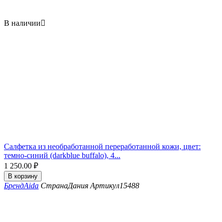
В наличии

Салфетка из необработанной переработанной кожи, цвет:
темно-синий (darkblue buffalo), 4...
1 250.00
₽
В корзину
Бренд
Aida
Страна
Дания
Артикул
15488