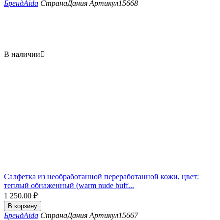
Бренд
Aida
Страна
Дания
Артикул
15668
В наличии

Салфетка из необработанной переработанной кожи, цвет:
теплый обнаженный (warm nude buff...
1 250.00
₽
В корзину
Бренд
Aida
Страна
Дания
Артикул
15667