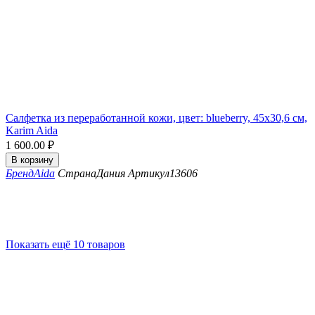
Салфетка из переработанной кожи, цвет: blueberry, 45x30,6 см,
Karim Aida
1 600.00
₽
В корзину
Бренд
Aida
Страна
Дания
Артикул
13606
Показать ещё 10 товаров