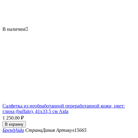
В наличии

Салфетка из необработанной переработанной кожи, цвет:
глина (buffalo), 41x33,5 см Aida
1 250.00
₽
В корзину
Бренд
Aida
Страна
Дания
Артикул
15665