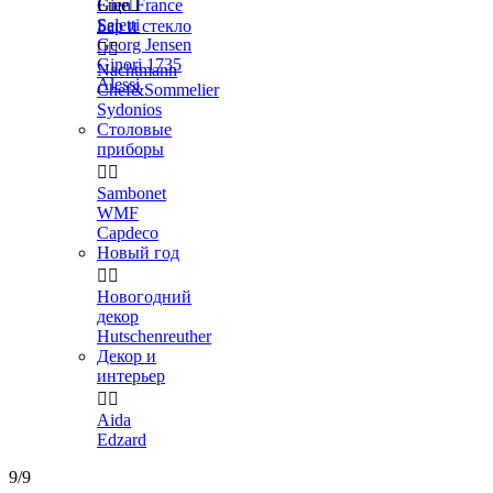
Gien France
Еще

Seletti
Бар и стекло
Georg Jensen


Ginori 1735
Nachtmann
Alessi
Chef&Sommelier
Sydonios
Столовые
приборы


Sambonet
WMF
Capdeco
Новый год


Новогодний
декор
Hutschenreuther
Декор и
интерьер


Aida
Edzard
9/9