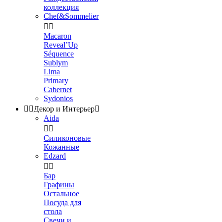
коллекция
Chef&Sommelier


Macaron
Reveal’Up
Séquence
Sublym
Lima
Primary
Cabernet
Sydonios


Декор и Интерьер

Aida


Силиконовые
Кожанные
Edzard


Бар
Графины
Остальное
Посуда для
стола
Свечи и