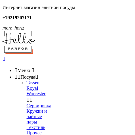
Интернет-магазин элитной посуды
+79219207171
more_horiz


Меню



Посуда

Tassen
Royal
Worcester


Сервировка
Кружки и
чайные
пары
Текстиль
Прочее