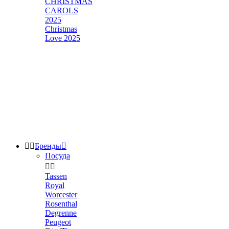
CHRISTMAS
CAROLS
2025
Christmas
Love 2025


Бренды

Посуда


Tassen
Royal
Worcester
Rosenthal
Degrenne
Peugeot