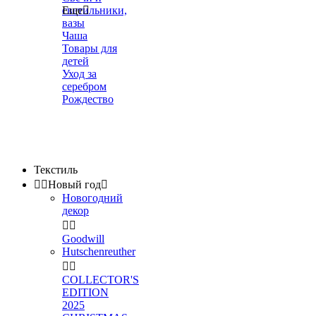
светильники,
Еще

вазы
Чаша
Товары для
детей
Уход за
серебром
Рождество
Текстиль


Новый год

Новогодний
декор


Goodwill
Hutschenreuther


COLLECTOR'S
EDITION
2025