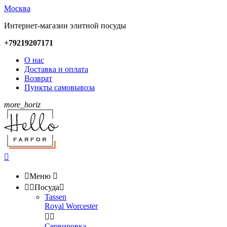
Москва
Интернет-магазин элитной посуды
+79219207171
О нас
Доставка и оплата
Возврат
Пункты самовывоза
more_horiz


Меню



Посуда

Tassen
Royal Worcester


Сервировка