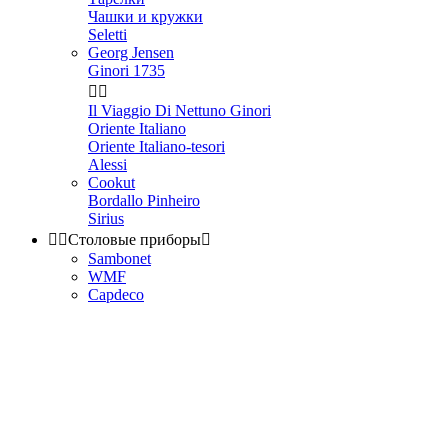
Чашки и кружки
Seletti
Georg Jensen
Ginori 1735


Il Viaggio Di Nettuno Ginori
Oriente Italiano
Oriente Italiano-tesori
Alessi
Cookut
Bordallo Pinheiro
Sirius


Столовые приборы

Sambonet
WMF
Capdeco