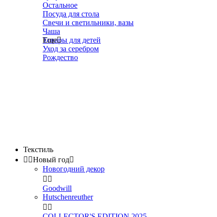
Остальное
Посуда для стола
Свечи и светильники, вазы
Чаша
Товары для детей
Еще

Уход за серебром
Рождество
Текстиль


Новый год

Новогодний декор


Goodwill
Hutschenreuther


COLLECTOR'S EDITION 2025