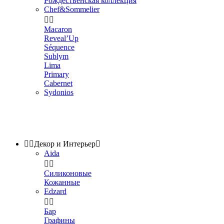
Рождественская коллекция
Chef&Sommelier


Macaron
Reveal’Up
Séquence
Sublym
Lima
Primary
Cabernet
Sydonios


Декор и Интерьер

Aida


Силиконовые
Кожанные
Edzard


Бар
Графины