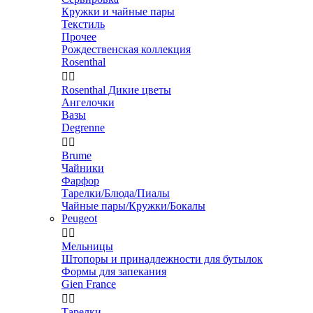
Кружки и чайные пары
Текстиль
Прочее
Рождественская коллекция
Rosenthal


Rosenthal Дикие цветы
Ангелочки
Вазы
Degrenne


Brume
Чайники
Фарфор
Тарелки/Блюда/Пиалы
Чайные пары/Кружки/Бокалы
Peugeot


Мельницы
Штопоры и принадлежности для бутылок
Формы для запекания
Gien France


Тарелки