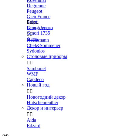
Rosenthal
Degrenne
Peugeot
Gien France
Seletti
Еще

Georg Jensen
Бар и стекло
Ginori 1735


Alessi
Nachtmann
Chef&Sommelier
Sydonios
Столовые приборы


Sambonet
WMF
Capdeco
Новый год


Новогодний декор
Hutschenreuther
Декор и интерьер


Aida
Edzard
9/9