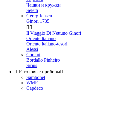
Чашки и кружки
Seletti
Georg Jensen
Ginori 1735


Il Viaggio Di Nettuno Ginori
Oriente Italiano
Oriente Italiano-tesori
Alessi
Cookut
Bordallo Pinheiro
Sirius


Столовые приборы

Sambonet
WMF
Capdeco