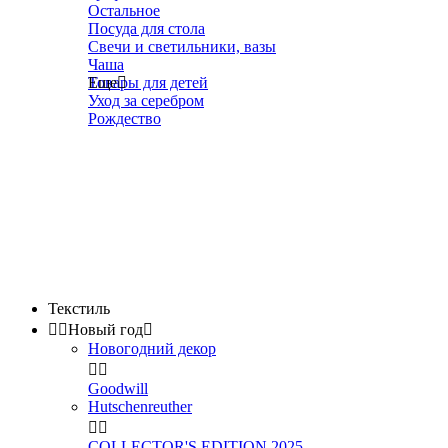
Остальное
Посуда для стола
Свечи и светильники, вазы
Чаша
Товары для детей
Еще

Уход за серебром
Рождество
Текстиль


Новый год

Новогодний декор


Goodwill
Hutschenreuther


COLLECTOR'S EDITION 2025