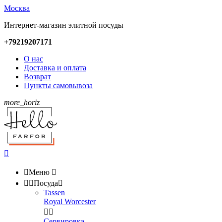
Москва
Интернет-магазин элитной посуды
+79219207171
О нас
Доставка и оплата
Возврат
Пункты самовывоза
more_horiz


Меню



Посуда

Tassen
Royal Worcester


Сервировка