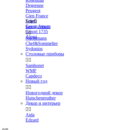
Rosenthal
Degrenne
Peugeot
Gien France
Seletti
Еще

Georg Jensen
Бар и стекло
Ginori 1735


Alessi
Nachtmann
Chef&Sommelier
Sydonios
Столовые приборы


Sambonet
WMF
Capdeco
Новый год


Новогодний декор
Hutschenreuther
Декор и интерьер


Aida
Edzard
9/9