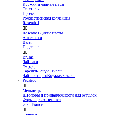
Кружки и чайные пары
Текстиль
Прочее
Рождественская коллекция
Rosenthal


Rosenthal Дикие цветы
Ангелочки
Вазы
Degrenne


Brume
Чайники
Фарфор
Тарелки/Блюда/Пиалы
Чайные пары/Кружки/Бокалы
Peugeot


Мельницы
Штопоры и принадлежности для бутылок
Формы для запекания
Gien France


Тарелки