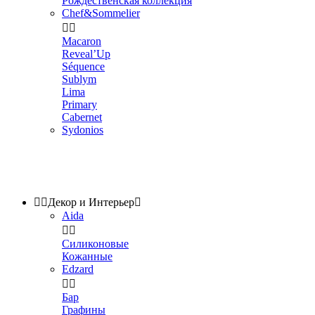
Рождественская коллекция
Chef&Sommelier


Macaron
Reveal’Up
Séquence
Sublym
Lima
Primary
Cabernet
Sydonios


Декор и Интерьер

Aida


Силиконовые
Кожанные
Edzard


Бар
Графины