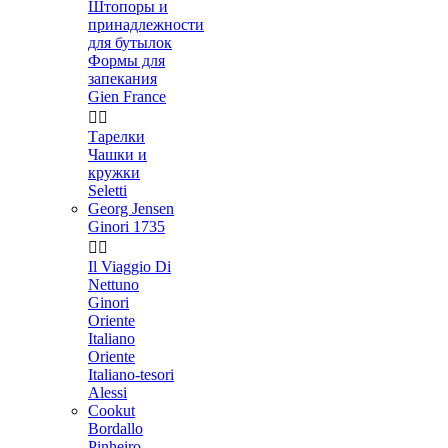
Штопоры и
принадлежности
для бутылок
Формы для
запекания
Gien France


Тарелки
Чашки и
кружки
Seletti
Georg Jensen
Ginori 1735


Il Viaggio Di
Nettuno
Ginori
Oriente
Italiano
Oriente
Italiano-tesori
Alessi
Cookut
Bordallo
Pinheiro