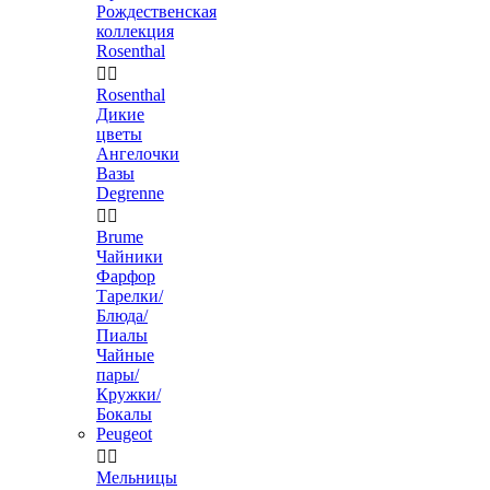
Рождественская
коллекция
Rosenthal


Rosenthal
Дикие
цветы
Ангелочки
Вазы
Degrenne


Brume
Чайники
Фарфор
Тарелки/
Блюда/
Пиалы
Чайные
пары/
Кружки/
Бокалы
Peugeot


Мельницы