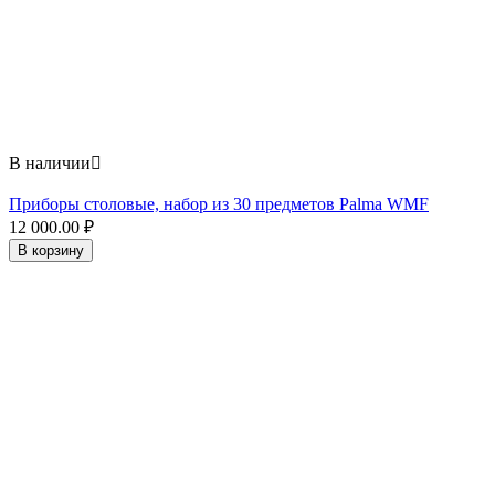
В наличии

Приборы столовые, набор из 30 предметов Palma WMF
12 000.00
₽
В корзину