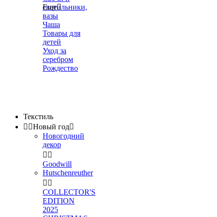
светильники,
Еще

вазы
Чаша
Товары для
детей
Уход за
серебром
Рождество
Текстиль


Новый год

Новогодний
декор


Goodwill
Hutschenreuther


COLLECTOR'S
EDITION
2025