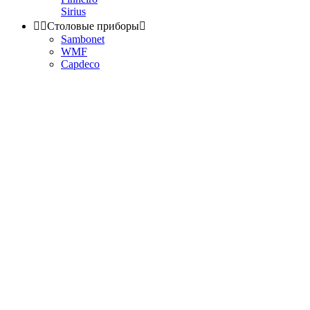
Sirius


Столовые приборы

Sambonet
WMF
Capdeco