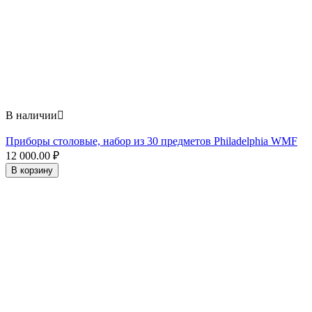
В наличии

Приборы столовые, набор из 30 предметов Philadelphia WMF
12 000.00
₽
В корзину