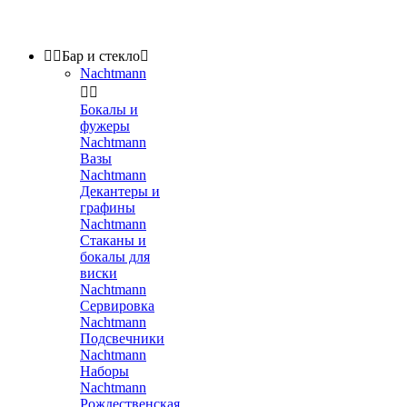


Бар и стекло

Nachtmann


Бокалы и
фужеры
Nachtmann
Вазы
Nachtmann
Декантеры и
графины
Nachtmann
Стаканы и
бокалы для
виски
Nachtmann
Сервировка
Nachtmann
Подсвечники
Nachtmann
Наборы
Nachtmann
Рождественская