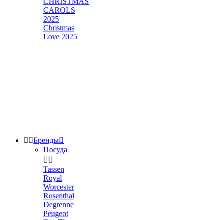
CHRISTMAS
CAROLS
2025
Christmas
Love 2025


Бренды

Посуда


Tassen
Royal
Worcester
Rosenthal
Degrenne
Peugeot