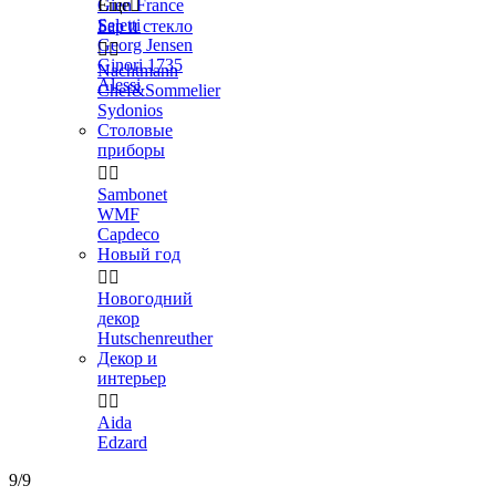
Gien France
Еще

Seletti
Бар и стекло
Georg Jensen


Ginori 1735
Nachtmann
Alessi
Chef&Sommelier
Sydonios
Столовые
приборы


Sambonet
WMF
Capdeco
Новый год


Новогодний
декор
Hutschenreuther
Декор и
интерьер


Aida
Edzard
9/9