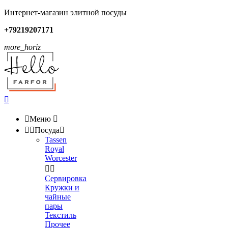
Интернет-магазин элитной посуды
+79219207171
more_horiz


Меню



Посуда

Tassen
Royal
Worcester


Сервировка
Кружки и
чайные
пары
Текстиль
Прочее