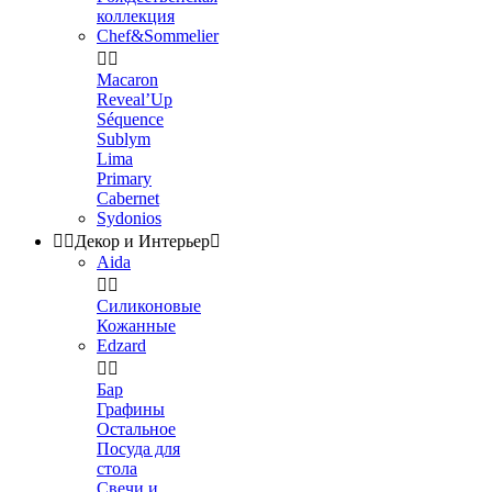
коллекция
Chef&Sommelier


Macaron
Reveal’Up
Séquence
Sublym
Lima
Primary
Cabernet
Sydonios


Декор и Интерьер

Aida


Силиконовые
Кожанные
Edzard


Бар
Графины
Остальное
Посуда для
стола
Свечи и