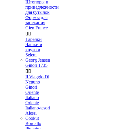
Штопоры и
принадлежности
для бутылок
Формы для
запекания
Gien France


Тарелки
Чашки и
кружки
Seletti
Georg Jensen
Ginori 1735


Il Viaggio Di
Nettuno
Ginori
Oriente
Italiano
Oriente
Italiano-tesori
Alessi
Cookut
Bordallo
Pinheiro