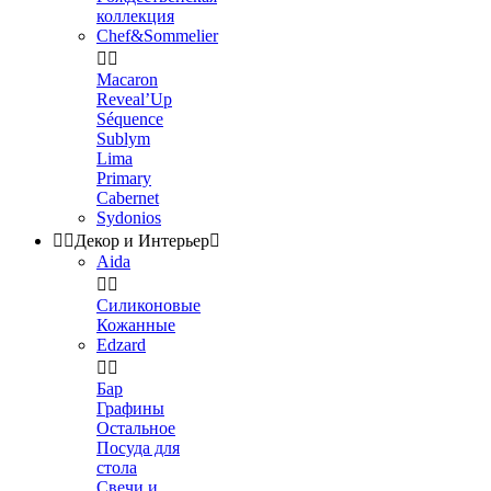
коллекция
Chef&Sommelier


Macaron
Reveal’Up
Séquence
Sublym
Lima
Primary
Cabernet
Sydonios


Декор и Интерьер

Aida


Силиконовые
Кожанные
Edzard


Бар
Графины
Остальное
Посуда для
стола
Свечи и