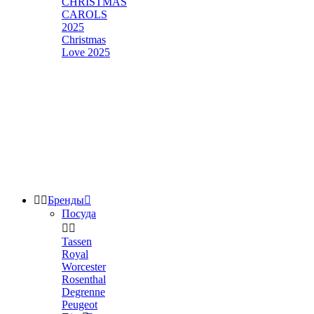
CHRISTMAS
CAROLS
2025
Christmas
Love 2025


Бренды

Посуда


Tassen
Royal
Worcester
Rosenthal
Degrenne
Peugeot