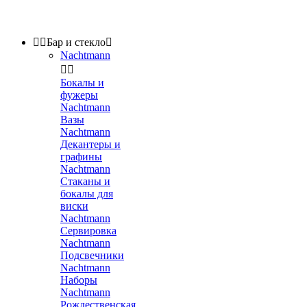


Бар и стекло

Nachtmann


Бокалы и
фужеры
Nachtmann
Вазы
Nachtmann
Декантеры и
графины
Nachtmann
Стаканы и
бокалы для
виски
Nachtmann
Сервировка
Nachtmann
Подсвечники
Nachtmann
Наборы
Nachtmann
Рождественская