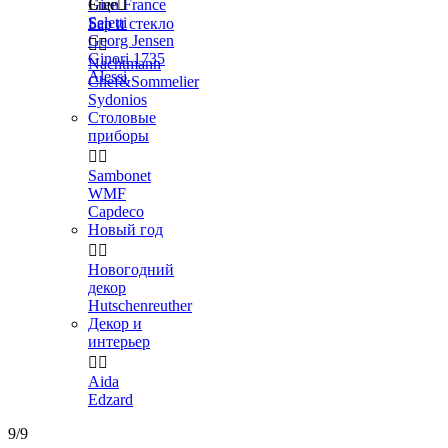
Gien France
Еще

Seletti
Бар и стекло
Georg Jensen


Ginori 1735
Nachtmann
Alessi
Chef&Sommelier
Sydonios
Столовые
приборы


Sambonet
WMF
Capdeco
Новый год


Новогодний
декор
Hutschenreuther
Декор и
интерьер


Aida
Edzard
9/9