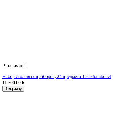
В наличии

Набор столовых приборов, 24 предмета Taste Sambonet
11 300.00
₽
В корзину