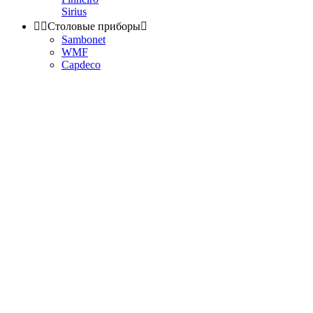
Sirius


Столовые приборы

Sambonet
WMF
Capdeco