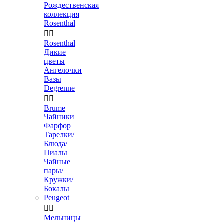
Рождественская
коллекция
Rosenthal


Rosenthal
Дикие
цветы
Ангелочки
Вазы
Degrenne


Brume
Чайники
Фарфор
Тарелки/
Блюда/
Пиалы
Чайные
пары/
Кружки/
Бокалы
Peugeot


Мельницы