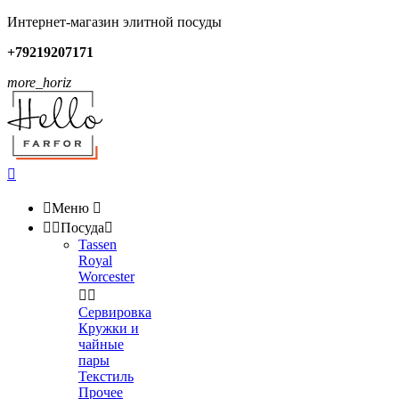
Интернет-магазин элитной посуды
+79219207171
more_horiz


Меню



Посуда

Tassen
Royal
Worcester


Сервировка
Кружки и
чайные
пары
Текстиль
Прочее