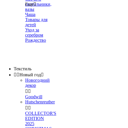
светильники,
Еще

вазы
Чаша
Товары для
детей
Уход за
серебром
Рождество
Текстиль


Новый год

Новогодний
декор


Goodwill
Hutschenreuther


COLLECTOR'S
EDITION
2025