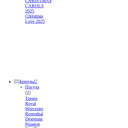
CHRISTMAS
CAROLS
2025
Christmas
Love 2025


Бренды

Посуда


Tassen
Royal
Worcester
Rosenthal
Degrenne
Peugeot