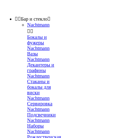


Бар и стекло

Nachtmann


Бокалы и
фужеры
Nachtmann
Вазы
Nachtmann
Декантеры и
графины
Nachtmann
Стаканы и
бокалы для
виски
Nachtmann
Сервировка
Nachtmann
Подсвечники
Nachtmann
Наборы
Nachtmann
Рождественская