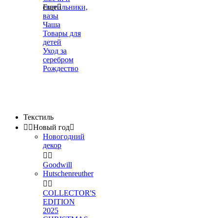
светильники,
Еще

вазы
Чаша
Товары для
детей
Уход за
серебром
Рождество
Текстиль


Новый год

Новогодний
декор


Goodwill
Hutschenreuther


COLLECTOR'S
EDITION
2025