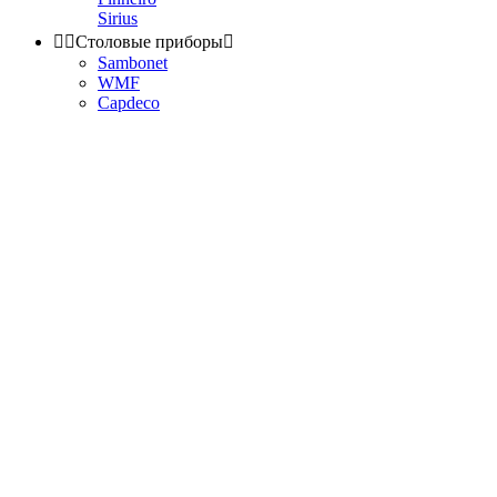
Sirius


Столовые приборы

Sambonet
WMF
Capdeco