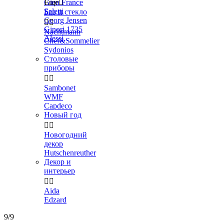
Gien France
Еще

Seletti
Бар и стекло
Georg Jensen


Ginori 1735
Nachtmann
Alessi
Chef&Sommelier
Sydonios
Столовые
приборы


Sambonet
WMF
Capdeco
Новый год


Новогодний
декор
Hutschenreuther
Декор и
интерьер


Aida
Edzard
9/9