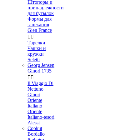
Штопоры и
принадлежности
для бутылок
Формы для
запекания
Gien France


Тарелки
Чашки и
кружки
Seletti
Georg Jensen
Ginori 1735


Il Viaggio Di
Nettuno
Ginori
Oriente
Italiano
Oriente
Italiano-tesori
Alessi
Cookut
Bordallo
Pinheiro