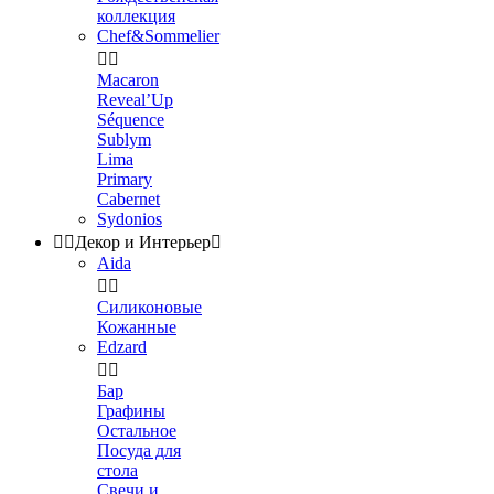
коллекция
Chef&Sommelier


Macaron
Reveal’Up
Séquence
Sublym
Lima
Primary
Cabernet
Sydonios


Декор и Интерьер

Aida


Силиконовые
Кожанные
Edzard


Бар
Графины
Остальное
Посуда для
стола
Свечи и