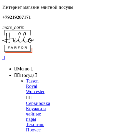
Интернет-магазин элитной посуды
+79219207171
more_horiz


Меню



Посуда

Tassen
Royal
Worcester


Сервировка
Кружки и
чайные
пары
Текстиль
Прочее