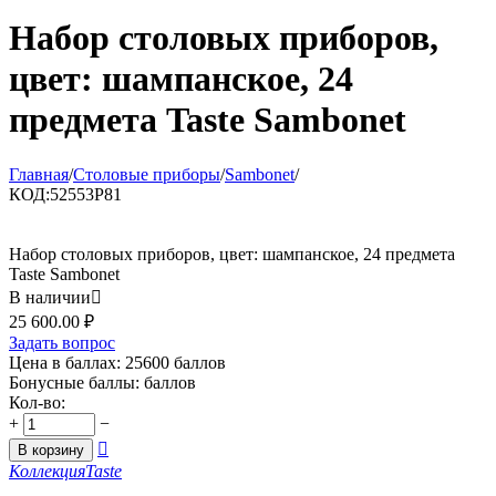
Набор столовых приборов,
цвет: шампанское, 24
предмета Taste Sambonet
Главная
/
Столовые приборы
/
Sambonet
/
КОД:
52553P81
Набор столовых приборов, цвет: шампанское, 24 предмета
Taste Sambonet
В наличии

25 600.00
₽
Задать вопрос
Цена в баллах:
25600 баллов
Бонусные баллы:
баллов
Кол-во:
+
−

В корзину
Коллекция
Taste