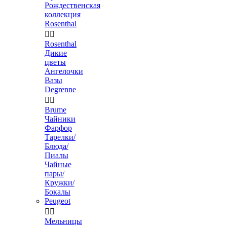
Рождественская
коллекция
Rosenthal


Rosenthal
Дикие
цветы
Ангелочки
Вазы
Degrenne


Brume
Чайники
Фарфор
Тарелки/
Блюда/
Пиалы
Чайные
пары/
Кружки/
Бокалы
Peugeot


Мельницы