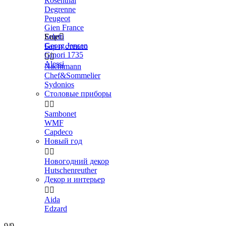
Rosenthal
Degrenne
Peugeot
Gien France
Seletti
Еще

Georg Jensen
Бар и стекло
Ginori 1735


Alessi
Nachtmann
Chef&Sommelier
Sydonios
Столовые приборы


Sambonet
WMF
Capdeco
Новый год


Новогодний декор
Hutschenreuther
Декор и интерьер


Aida
Edzard
9/9