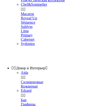
Рождественская коллекция
Chef&Sommelier


Macaron
Reveal’Up
Séquence
Sublym
Lima
Primary
Cabernet
Sydonios


Декор и Интерьер

Aida


Силиконовые
Кожанные
Edzard


Бар
Графины