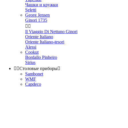
Чашки и кружки
Seletti
Georg Jensen
Ginori 1735


Il Viaggio Di Nettuno Ginori
Oriente Italiano
Oriente Italiano-tesori
Alessi
Cookut
Bordallo Pinheiro
Sirius


Столовые приборы

Sambonet
WMF
Capdeco