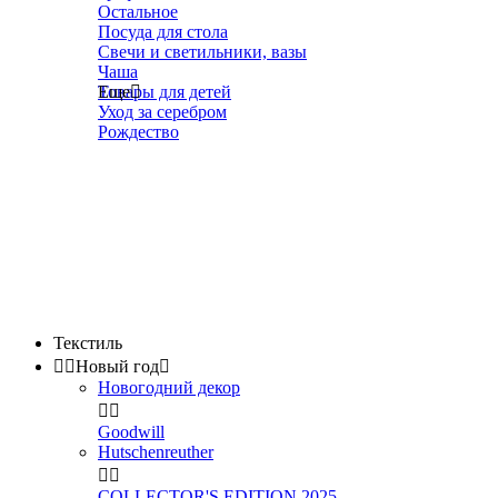
Остальное
Посуда для стола
Свечи и светильники, вазы
Чаша
Товары для детей
Еще

Уход за серебром
Рождество
Текстиль


Новый год

Новогодний декор


Goodwill
Hutschenreuther


COLLECTOR'S EDITION 2025