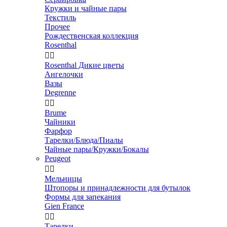
Кружки и чайные пары
Текстиль
Прочее
Рождественская коллекция
Rosenthal


Rosenthal Дикие цветы
Ангелочки
Вазы
Degrenne


Brume
Чайники
Фарфор
Тарелки/Блюда/Пиалы
Чайные пары/Кружки/Бокалы
Peugeot


Мельницы
Штопоры и принадлежности для бутылок
Формы для запекания
Gien France


Тарелки