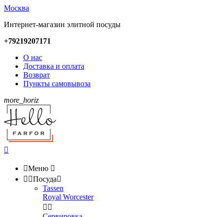
Москва
Интернет-магазин элитной посуды
+79219207171
О нас
Доставка и оплата
Возврат
Пункты самовывоза
more_horiz


Меню



Посуда

Tassen
Royal Worcester


Сервировка