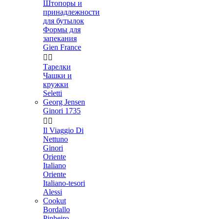
Штопоры и
принадлежности
для бутылок
Формы для
запекания
Gien France


Тарелки
Чашки и
кружки
Seletti
Georg Jensen
Ginori 1735


Il Viaggio Di
Nettuno
Ginori
Oriente
Italiano
Oriente
Italiano-tesori
Alessi
Cookut
Bordallo
Pinheiro