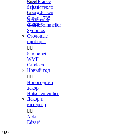
Gien France
Еще

Seletti
Бар и стекло
Georg Jensen


Ginori 1735
Nachtmann
Alessi
Chef&Sommelier
Sydonios
Столовые
приборы


Sambonet
WMF
Capdeco
Новый год


Новогодний
декор
Hutschenreuther
Декор и
интерьер


Aida
Edzard
9/9