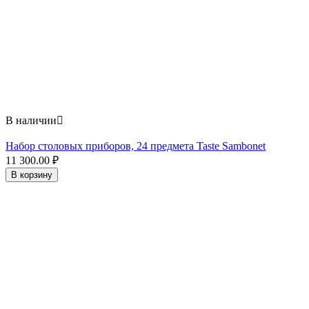
В наличии

Набор столовых приборов, 24 предмета Taste Sambonet
11 300.00
₽
В корзину