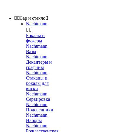


Бар и стекло

Nachtmann


Бокалы и
фужеры
Nachtmann
Вазы
Nachtmann
Декантеры и
графины
Nachtmann
Стаканы и
бокалы для
виски
Nachtmann
Сервировка
Nachtmann
Подсвечники
Nachtmann
Наборы
Nachtmann
Рождественская