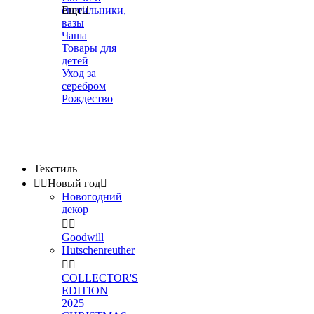
светильники,
Еще

вазы
Чаша
Товары для
детей
Уход за
серебром
Рождество
Текстиль


Новый год

Новогодний
декор


Goodwill
Hutschenreuther


COLLECTOR'S
EDITION
2025