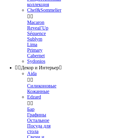
коллекция
Chef&Sommelier


Macaron
Reveal’Up
Séquence
Sublym
Lima
Primary
Cabernet
Sydonios


Декор и Интерьер

Aida


Силиконовые
Кожанные
Edzard


Бар
Графины
Остальное
Посуда для
стола
Свечи и