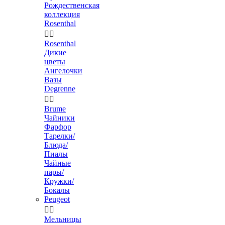
Рождественская
коллекция
Rosenthal


Rosenthal
Дикие
цветы
Ангелочки
Вазы
Degrenne


Brume
Чайники
Фарфор
Тарелки/
Блюда/
Пиалы
Чайные
пары/
Кружки/
Бокалы
Peugeot


Мельницы