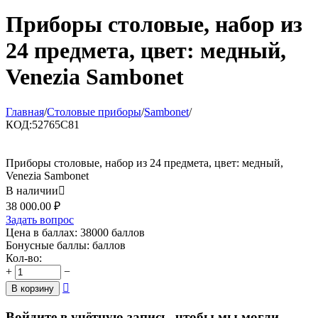
Приборы столовые, набор из
24 предмета, цвет: медный,
Venezia Sambonet
Главная
/
Столовые приборы
/
Sambonet
/
КОД:
52765C81
Приборы столовые, набор из 24 предмета, цвет: медный,
Venezia Sambonet
В наличии

38 000.00
₽
Задать вопрос
Цена в баллах:
38000 баллов
Бонусные баллы:
баллов
Кол-во:
+
−

В корзину
Войдите в учётную запись, чтобы мы могли