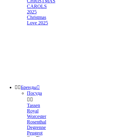
CHRISTMAS
CAROLS
2025
Christmas
Love 2025


Бренды

Посуда


Tassen
Royal
Worcester
Rosenthal
Degrenne
Peugeot