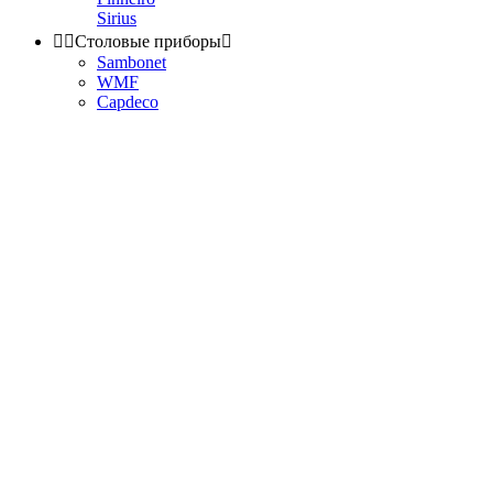
Sirius


Столовые приборы

Sambonet
WMF
Capdeco