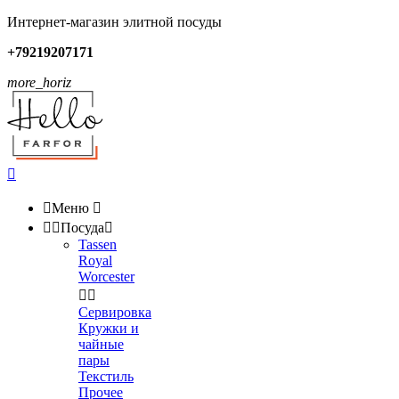
Интернет-магазин элитной посуды
+79219207171
more_horiz


Меню



Посуда

Tassen
Royal
Worcester


Сервировка
Кружки и
чайные
пары
Текстиль
Прочее