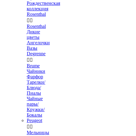
Рождественская
коллекция
Rosenthal


Rosenthal
Дикие
цветы
Ангелочки
Вазы
Degrenne


Brume
Чайники
Фарфор
Тарелки/
Блюда/
Пиалы
Чайные
пары/
Кружки/
Бокалы
Peugeot


Мельницы