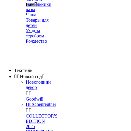
светильники,
Еще

вазы
Чаша
Товары для
детей
Уход за
серебром
Рождество
Текстиль


Новый год

Новогодний
декор


Goodwill
Hutschenreuther


COLLECTOR'S
EDITION
2025