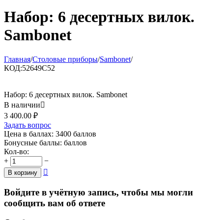
Набор: 6 десертных вилок.
Sambonet
Главная
/
Столовые приборы
/
Sambonet
/
КОД:
52649C52
Набор: 6 десертных вилок. Sambonet
В наличии

3 400.00
₽
Задать вопрос
Цена в баллах:
3400 баллов
Бонусные баллы:
баллов
Кол-во:
+
−

В корзину
Войдите в учётную запись, чтобы мы могли
сообщить вам об ответе