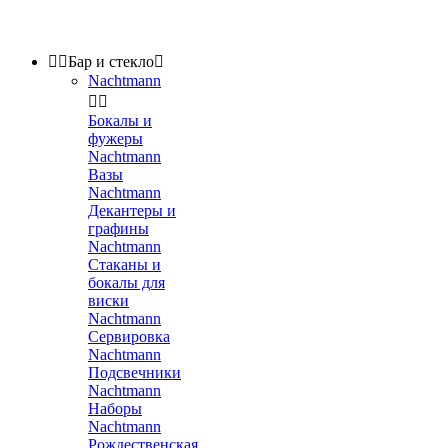


Бар и стекло

Nachtmann


Бокалы и
фужеры
Nachtmann
Вазы
Nachtmann
Декантеры и
графины
Nachtmann
Стаканы и
бокалы для
виски
Nachtmann
Сервировка
Nachtmann
Подсвечники
Nachtmann
Наборы
Nachtmann
Рождественская