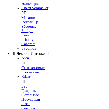
коллекция
Chef&Sommelier


Macaron
Reveal’Up
Séquence
Sublym
Lima
Primary
Cabernet
Sydonios


Декор и Интерьер

Aida


Силиконовые
Кожанные
Edzard


Бар
Графины
Остальное
Посуда для
стола
Свечи и