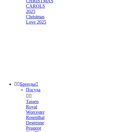
CHRISTMAS
CAROLS
2025
Christmas
Love 2025


Бренды

Посуда


Tassen
Royal
Worcester
Rosenthal
Degrenne
Peugeot