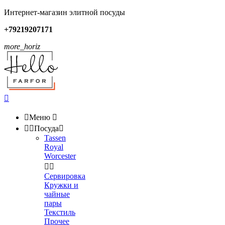
Интернет-магазин элитной посуды
+79219207171
more_horiz


Меню



Посуда

Tassen
Royal
Worcester


Сервировка
Кружки и
чайные
пары
Текстиль
Прочее