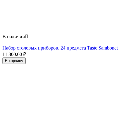
В наличии

Набор столовых приборов, 24 предмета Taste Sambonet
11 300.00
₽
В корзину