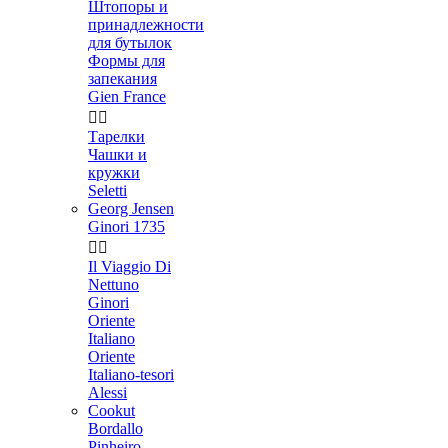
Штопоры и
принадлежности
для бутылок
Формы для
запекания
Gien France


Тарелки
Чашки и
кружки
Seletti
Georg Jensen
Ginori 1735


Il Viaggio Di
Nettuno
Ginori
Oriente
Italiano
Oriente
Italiano-tesori
Alessi
Cookut
Bordallo
Pinheiro