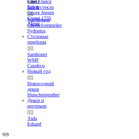
Gien France
Еще

Seletti
Бар и стекло
Georg Jensen


Ginori 1735
Nachtmann
Alessi
Chef&Sommelier
Sydonios
Столовые
приборы


Sambonet
WMF
Capdeco
Новый год


Новогодний
декор
Hutschenreuther
Декор и
интерьер


Aida
Edzard
9/9