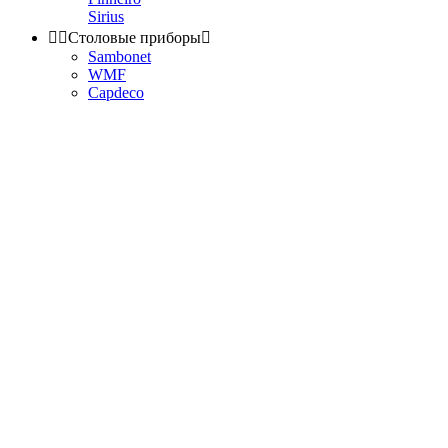
Sirius


Столовые приборы

Sambonet
WMF
Capdeco