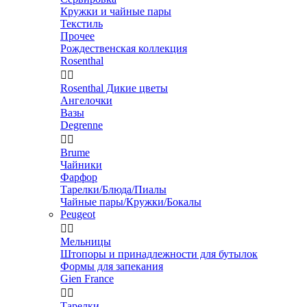
Кружки и чайные пары
Текстиль
Прочее
Рождественская коллекция
Rosenthal


Rosenthal Дикие цветы
Ангелочки
Вазы
Degrenne


Brume
Чайники
Фарфор
Тарелки/Блюда/Пиалы
Чайные пары/Кружки/Бокалы
Peugeot


Мельницы
Штопоры и принадлежности для бутылок
Формы для запекания
Gien France


Тарелки