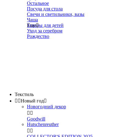
Остальное
Посуда для стола
Свечи и светильники, вазы
Чаша
Товары для детей
Еще

Уход за серебром
Рождество
Текстиль


Новый год

Новогодний декор


Goodwill
Hutschenreuther


COLLECTOR'S EDITION 2025