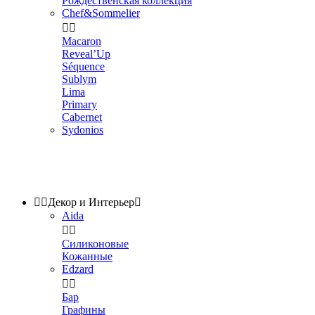
Рождественская коллекция
Chef&Sommelier


Macaron
Reveal’Up
Séquence
Sublym
Lima
Primary
Cabernet
Sydonios


Декор и Интерьер

Aida


Силиконовые
Кожанные
Edzard


Бар
Графины