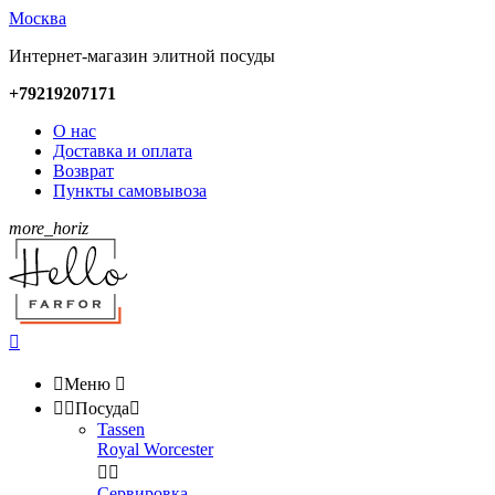
Москва
Интернет-магазин элитной посуды
+79219207171
О нас
Доставка и оплата
Возврат
Пункты самовывоза
more_horiz


Меню



Посуда

Tassen
Royal Worcester


Сервировка