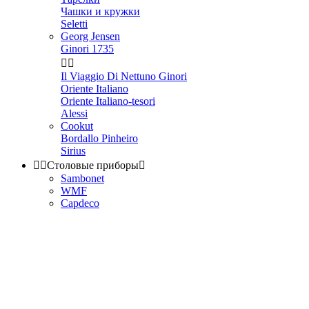
Чашки и кружки
Seletti
Georg Jensen
Ginori 1735


Il Viaggio Di Nettuno Ginori
Oriente Italiano
Oriente Italiano-tesori
Alessi
Cookut
Bordallo Pinheiro
Sirius


Столовые приборы

Sambonet
WMF
Capdeco