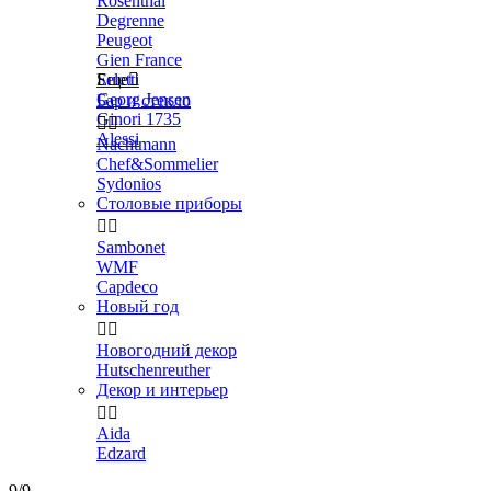
Rosenthal
Degrenne
Peugeot
Gien France
Seletti
Еще

Georg Jensen
Бар и стекло
Ginori 1735


Alessi
Nachtmann
Chef&Sommelier
Sydonios
Столовые приборы


Sambonet
WMF
Capdeco
Новый год


Новогодний декор
Hutschenreuther
Декор и интерьер


Aida
Edzard
9/9