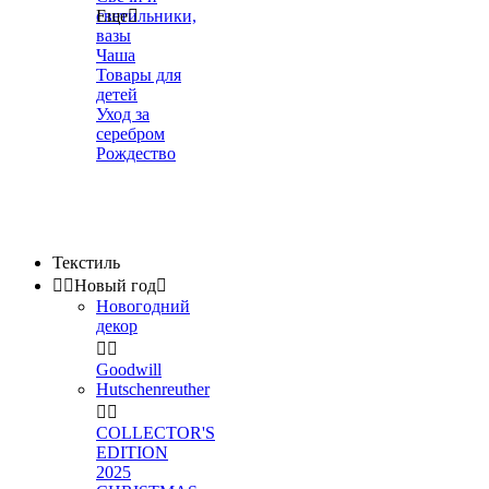
светильники,
Еще

вазы
Чаша
Товары для
детей
Уход за
серебром
Рождество
Текстиль


Новый год

Новогодний
декор


Goodwill
Hutschenreuther


COLLECTOR'S
EDITION
2025