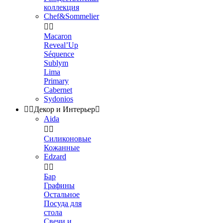
коллекция
Chef&Sommelier


Macaron
Reveal’Up
Séquence
Sublym
Lima
Primary
Cabernet
Sydonios


Декор и Интерьер

Aida


Силиконовые
Кожанные
Edzard


Бар
Графины
Остальное
Посуда для
стола
Свечи и