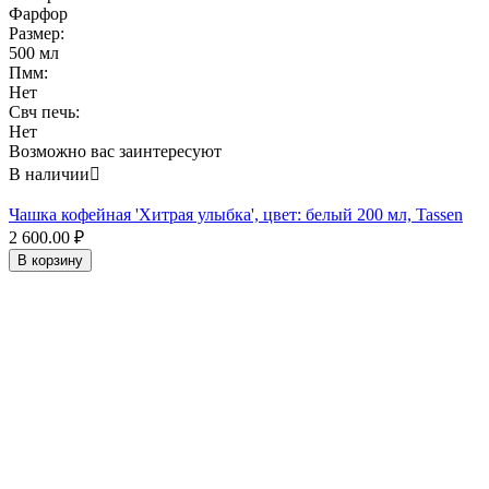
Фарфор
Размер:
500 мл
Пмм:
Нет
Свч печь:
Нет
Возможно вас заинтересуют
В наличии

Чашка кофейная 'Хитрая улыбка', цвет: белый 200 мл, Tassen
2 600.00
₽
В корзину