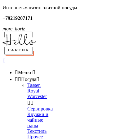
Интернет-магазин элитной посуды
+79219207171
more_horiz


Меню



Посуда

Tassen
Royal
Worcester


Сервировка
Кружки и
чайные
пары
Текстиль
Прочее