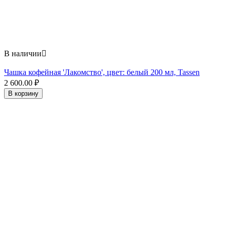
В наличии

Чашка кофейная 'Лакомство', цвет: белый 200 мл, Tassen
2 600.00
₽
В корзину