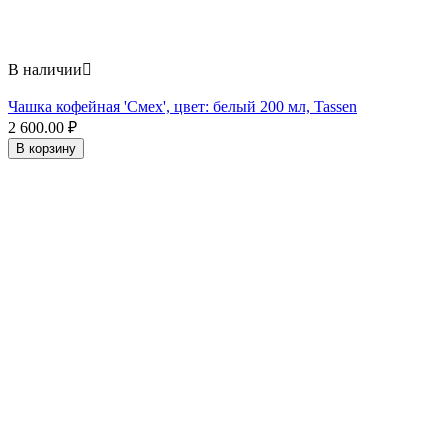
В наличии

Чашка кофейная 'Смех', цвет: белый 200 мл, Tassen
2 600.00
₽
В корзину