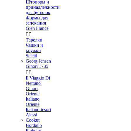
Штопоры и
принадлежности
для бутылок
Формы для
запекания
Gien France


Тарелки
Чашки и
кружки
Seletti
Georg Jensen
Ginori 1735


Il Viaggio Di
Nettuno
Ginori
Oriente
Italiano
Oriente
Italiano-tesori
Alessi
Cookut
Bordallo
Pinheiro