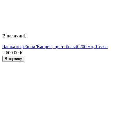
В наличии

Чашка кофейная 'Каприз', цвет: белый 200 мл, Tassen
2 600.00
₽
В корзину