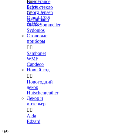
Gien France
Еще

Seletti
Бар и стекло
Georg Jensen


Ginori 1735
Nachtmann
Alessi
Chef&Sommelier
Sydonios
Столовые
приборы


Sambonet
WMF
Capdeco
Новый год


Новогодний
декор
Hutschenreuther
Декор и
интерьер


Aida
Edzard
9/9