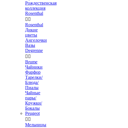
Рождественская
коллекция
Rosenthal


Rosenthal
Дикие
цветы
Ангелочки
Вазы
Degrenne


Brume
Чайники
Фарфор
Тарелки/
Блюда/
Пиалы
Чайные
пары/
Кружки/
Бокалы
Peugeot


Мельницы