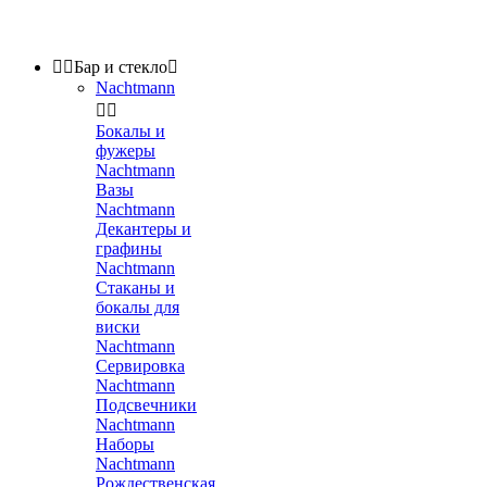


Бар и стекло

Nachtmann


Бокалы и
фужеры
Nachtmann
Вазы
Nachtmann
Декантеры и
графины
Nachtmann
Стаканы и
бокалы для
виски
Nachtmann
Сервировка
Nachtmann
Подсвечники
Nachtmann
Наборы
Nachtmann
Рождественская