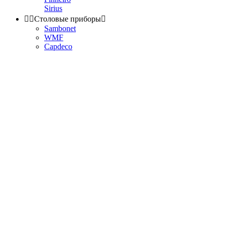
Sirius


Столовые приборы

Sambonet
WMF
Capdeco