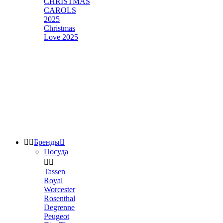
CHRISTMAS
CAROLS
2025
Christmas
Love 2025


Бренды

Посуда


Tassen
Royal
Worcester
Rosenthal
Degrenne
Peugeot