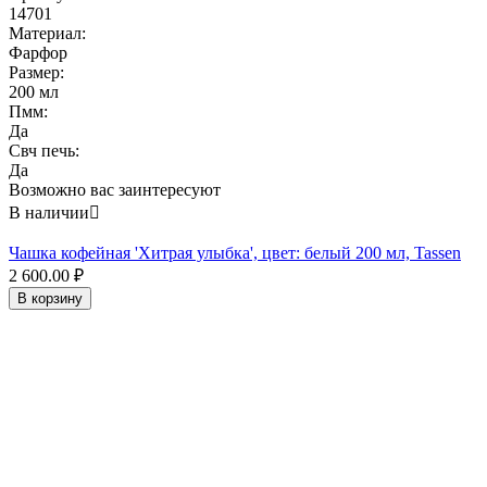
14701
Материал:
Фарфор
Размер:
200 мл
Пмм:
Да
Свч печь:
Да
Возможно вас заинтересуют
В наличии

Чашка кофейная 'Хитрая улыбка', цвет: белый 200 мл, Tassen
2 600.00
₽
В корзину