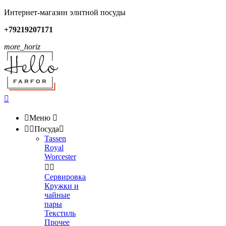
Интернет-магазин элитной посуды
+79219207171
more_horiz


Меню



Посуда

Tassen
Royal
Worcester


Сервировка
Кружки и
чайные
пары
Текстиль
Прочее