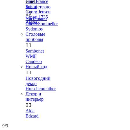
Gien France
Еще

Seletti
Бар и стекло
Georg Jensen


Ginori 1735
Nachtmann
Alessi
Chef&Sommelier
Sydonios
Столовые
приборы


Sambonet
WMF
Capdeco
Новый год


Новогодний
декор
Hutschenreuther
Декор и
интерьер


Aida
Edzard
9/9