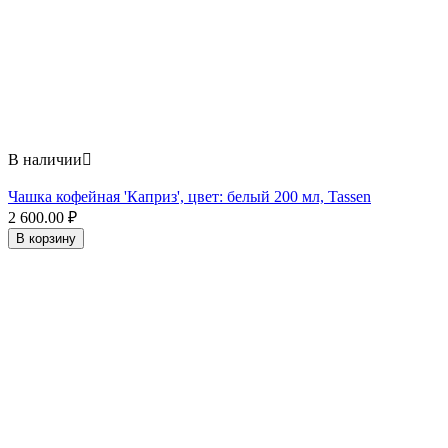
В наличии

Чашка кофейная 'Каприз', цвет: белый 200 мл, Tassen
2 600.00
₽
В корзину