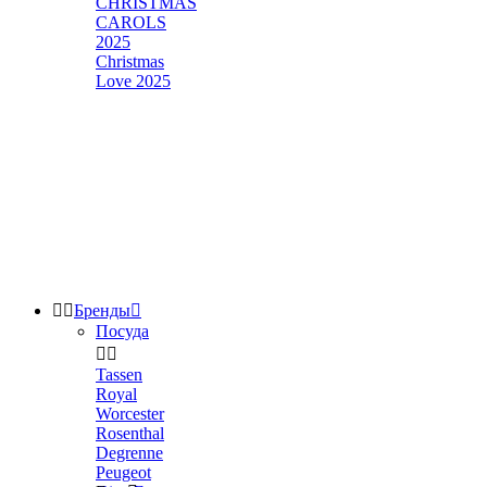
CHRISTMAS
CAROLS
2025
Christmas
Love 2025


Бренды

Посуда


Tassen
Royal
Worcester
Rosenthal
Degrenne
Peugeot