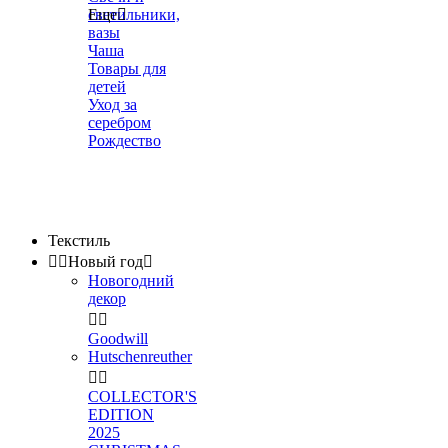
светильники,
Еще

вазы
Чаша
Товары для
детей
Уход за
серебром
Рождество
Текстиль


Новый год

Новогодний
декор


Goodwill
Hutschenreuther


COLLECTOR'S
EDITION
2025