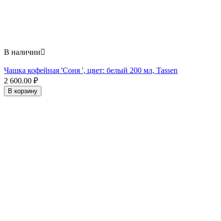
В наличии

Чашка кофейная 'Соня ', цвет: белый 200 мл, Tassen
2 600.00
₽
В корзину