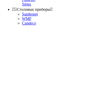
Sirius


Столовые приборы

Sambonet
WMF
Capdeco