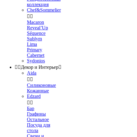
коллекция
Chef&Sommelier


Macaron
Reveal’Up
Séquence
Sublym
Lima
Primary
Cabernet
Sydonios


Декор и Интерьер

Aida


Силиконовые
Кожанные
Edzard


Бар
Графины
Остальное
Посуда для
стола
Свечи и