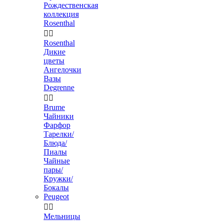
Рождественская
коллекция
Rosenthal


Rosenthal
Дикие
цветы
Ангелочки
Вазы
Degrenne


Brume
Чайники
Фарфор
Тарелки/
Блюда/
Пиалы
Чайные
пары/
Кружки/
Бокалы
Peugeot


Мельницы