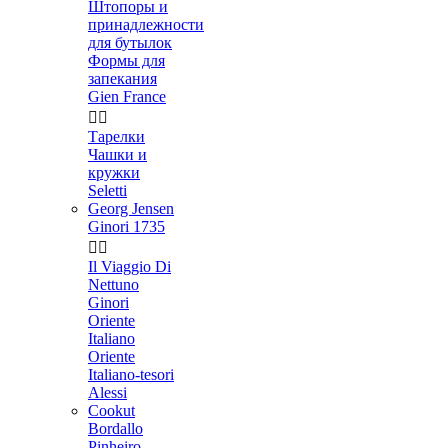
Штопоры и
принадлежности
для бутылок
Формы для
запекания
Gien France


Тарелки
Чашки и
кружки
Seletti
Georg Jensen
Ginori 1735


Il Viaggio Di
Nettuno
Ginori
Oriente
Italiano
Oriente
Italiano-tesori
Alessi
Cookut
Bordallo
Pinheiro