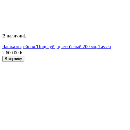
В наличии

Чашка кофейная 'Поцелуй', цвет: белый 200 мл, Tassen
2 600.00
₽
В корзину