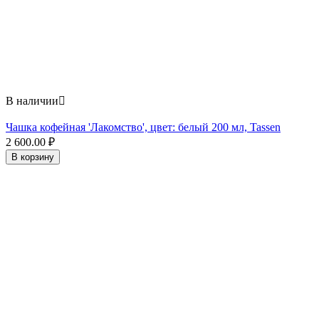
В наличии

Чашка кофейная 'Лакомство', цвет: белый 200 мл, Tassen
2 600.00
₽
В корзину