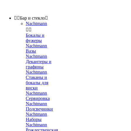


Бар и стекло

Nachtmann


Бокалы и
фужеры
Nachtmann
Вазы
Nachtmann
Декантеры и
графины
Nachtmann
Стаканы и
бокалы для
виски
Nachtmann
Сервировка
Nachtmann
Подсвечники
Nachtmann
Наборы
Nachtmann
Рождественская