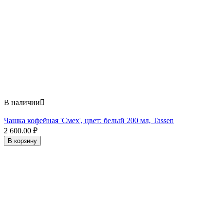
В наличии

Чашка кофейная 'Смех', цвет: белый 200 мл, Tassen
2 600.00
₽
В корзину