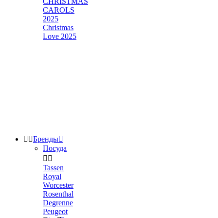
CHRISTMAS
CAROLS
2025
Christmas
Love 2025


Бренды

Посуда


Tassen
Royal
Worcester
Rosenthal
Degrenne
Peugeot