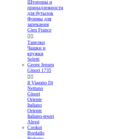
Штопоры и
принадлежности
для бутылок
Формы для
запекания
Gien France


Тарелки
Чашки и
кружки
Seletti
Georg Jensen
Ginori 1735


Il Viaggio Di
Nettuno
Ginori
Oriente
Italiano
Oriente
Italiano-tesori
Alessi
Cookut
Bordallo
Pinheiro