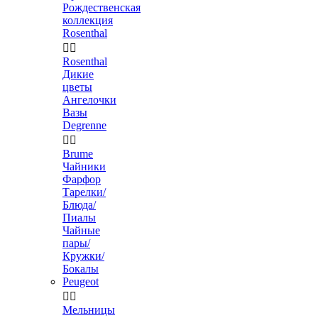
Рождественская
коллекция
Rosenthal


Rosenthal
Дикие
цветы
Ангелочки
Вазы
Degrenne


Brume
Чайники
Фарфор
Тарелки/
Блюда/
Пиалы
Чайные
пары/
Кружки/
Бокалы
Peugeot


Мельницы