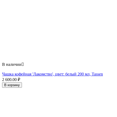
В наличии

Чашка кофейная 'Лакомство', цвет: белый 200 мл, Tassen
2 600.00
₽
В корзину