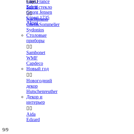
Gien France
Еще

Seletti
Бар и стекло
Georg Jensen


Ginori 1735
Nachtmann
Alessi
Chef&Sommelier
Sydonios
Столовые
приборы


Sambonet
WMF
Capdeco
Новый год


Новогодний
декор
Hutschenreuther
Декор и
интерьер


Aida
Edzard
9/9