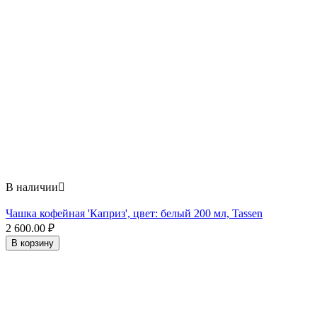
В наличии

Чашка кофейная 'Каприз', цвет: белый 200 мл, Tassen
2 600.00
₽
В корзину