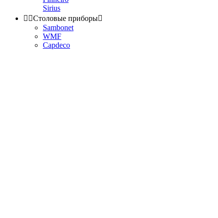
Sirius


Столовые приборы

Sambonet
WMF
Capdeco