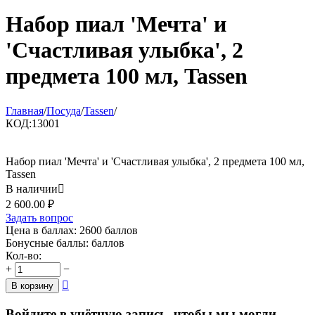
Набор пиал 'Мечта' и
'Счастливая улыбка', 2
предмета 100 мл, Tassen
Главная
/
Посуда
/
Tassen
/
КОД:
13001
Набор пиал 'Мечта' и 'Счастливая улыбка', 2 предмета 100 мл,
Tassen
В наличии

2 600.00
₽
Задать вопрос
Цена в баллах:
2600 баллов
Бонусные баллы:
баллов
Кол-во:
+
−

В корзину
Войдите в учётную запись, чтобы мы могли