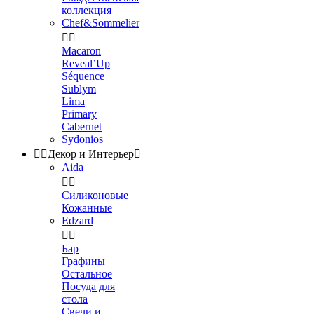
коллекция
Chef&Sommelier


Macaron
Reveal’Up
Séquence
Sublym
Lima
Primary
Cabernet
Sydonios


Декор и Интерьер

Aida


Силиконовые
Кожанные
Edzard


Бар
Графины
Остальное
Посуда для
стола
Свечи и