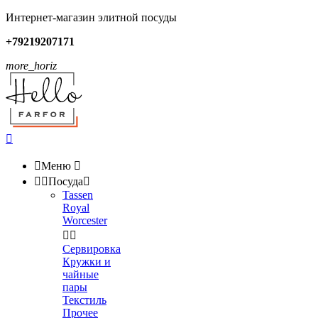
Интернет-магазин элитной посуды
+79219207171
more_horiz


Меню



Посуда

Tassen
Royal
Worcester


Сервировка
Кружки и
чайные
пары
Текстиль
Прочее