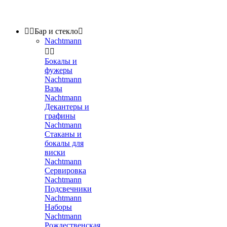


Бар и стекло

Nachtmann


Бокалы и
фужеры
Nachtmann
Вазы
Nachtmann
Декантеры и
графины
Nachtmann
Стаканы и
бокалы для
виски
Nachtmann
Сервировка
Nachtmann
Подсвечники
Nachtmann
Наборы
Nachtmann
Рождественская