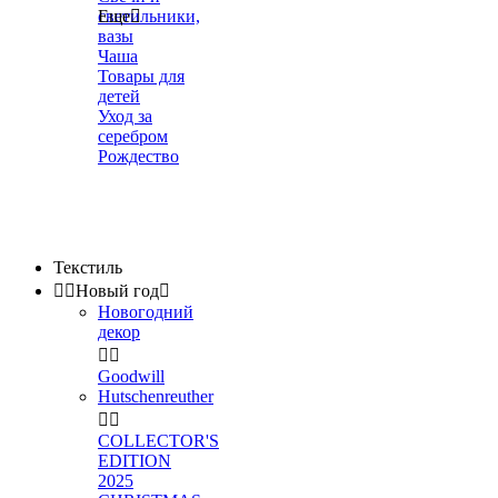
светильники,
Еще

вазы
Чаша
Товары для
детей
Уход за
серебром
Рождество
Текстиль


Новый год

Новогодний
декор


Goodwill
Hutschenreuther


COLLECTOR'S
EDITION
2025