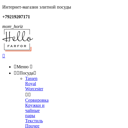
Интернет-магазин элитной посуды
+79219207171
more_horiz


Меню



Посуда

Tassen
Royal
Worcester


Сервировка
Кружки и
чайные
пары
Текстиль
Прочее