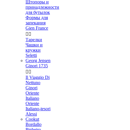
Штопоры и
принадлежности
для бутылок
Формы для
запекания
Gien France


Тарелки
Чашки и
кружки
Seletti
Georg Jensen
Ginori 1735


Il Viaggio Di
Nettuno
Ginori
Oriente
Italiano
Oriente
Italiano-tesori
Alessi
Cookut
Bordallo
Pinheiro