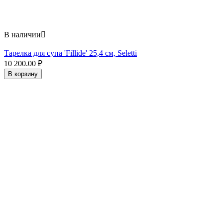
В наличии

Тарелка для супа 'Fillide' 25,4 см, Seletti
10 200.00
₽
В корзину