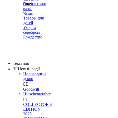
светильники,
Еще

вазы
Чаша
Товары для
детей
Уход за
серебром
Рождество
Текстиль


Новый год

Новогодний
декор


Goodwill
Hutschenreuther


COLLECTOR'S
EDITION
2025