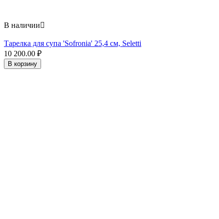
В наличии

Тарелка для супа 'Sofronia' 25,4 см, Seletti
10 200.00
₽
В корзину