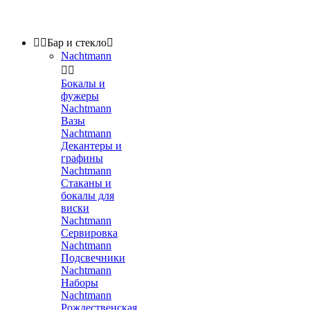


Бар и стекло

Nachtmann


Бокалы и
фужеры
Nachtmann
Вазы
Nachtmann
Декантеры и
графины
Nachtmann
Стаканы и
бокалы для
виски
Nachtmann
Сервировка
Nachtmann
Подсвечники
Nachtmann
Наборы
Nachtmann
Рождественская