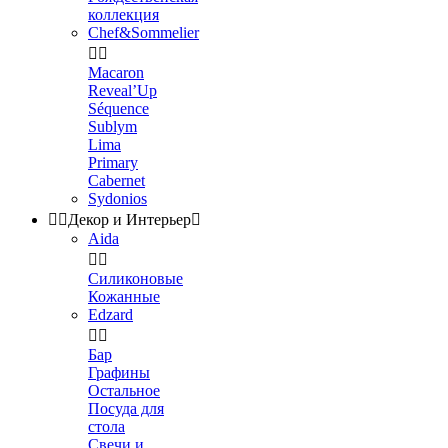
коллекция
Chef&Sommelier


Macaron
Reveal’Up
Séquence
Sublym
Lima
Primary
Cabernet
Sydonios


Декор и Интерьер

Aida


Силиконовые
Кожанные
Edzard


Бар
Графины
Остальное
Посуда для
стола
Свечи и