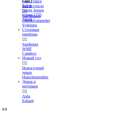
Gien France
Еще

Seletti
Бар и стекло
Georg Jensen


Ginori 1735
Nachtmann
Alessi
Chef&Sommelier
Sydonios
Столовые
приборы


Sambonet
WMF
Capdeco
Новый год


Новогодний
декор
Hutschenreuther
Декор и
интерьер


Aida
Edzard
9/9