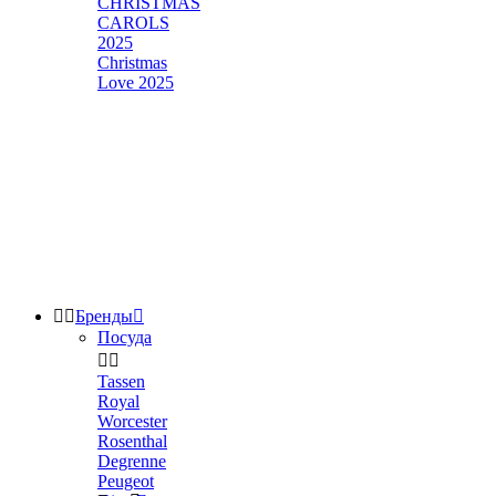
CHRISTMAS
CAROLS
2025
Christmas
Love 2025


Бренды

Посуда


Tassen
Royal
Worcester
Rosenthal
Degrenne
Peugeot