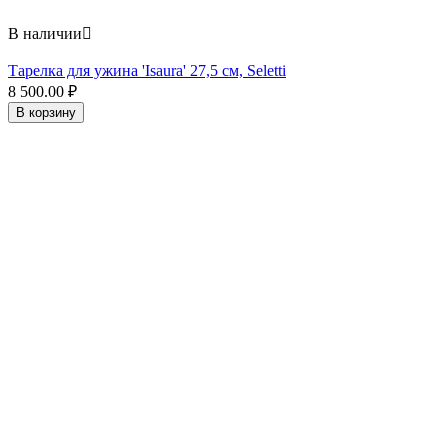
В наличии

Тарелка для ужина 'Isaura' 27,5 см, Seletti
8 500.00
₽
В корзину