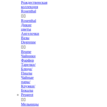
Рождественская
коллекция
Rosenthal


Rosenthal
Дикие
цветы
Ангелочки
Вазы
Degrenne


Brume
Чайники
Фарфор
Тарелки/
Блюда/
Пиалы
Чайные
пары/
Кружки/
Бокалы
Peugeot


Мельницы