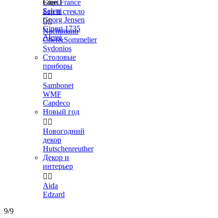
Gien France
Еще

Seletti
Бар и стекло
Georg Jensen


Ginori 1735
Nachtmann
Alessi
Chef&Sommelier
Sydonios
Столовые
приборы


Sambonet
WMF
Capdeco
Новый год


Новогодний
декор
Hutschenreuther
Декор и
интерьер


Aida
Edzard
9/9