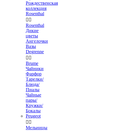
Рождественская
коллекция
Rosenthal


Rosenthal
Дикие
цветы
Ангелочки
Вазы
Degrenne


Brume
Чайники
Фарфор
Тарелки/
Блюда/
Пиалы
Чайные
пары/
Кружки/
Бокалы
Peugeot


Мельницы