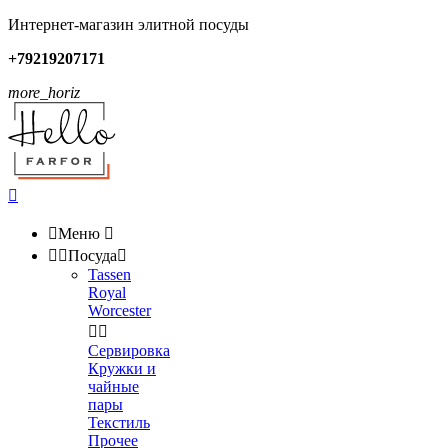
Интернет-магазин элитной посуды
+79219207171
more_horiz


Меню



Посуда

Tassen
Royal
Worcester


Сервировка
Кружки и
чайные
пары
Текстиль
Прочее