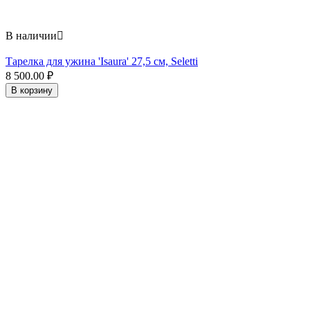
В наличии

Тарелка для ужина 'Isaura' 27,5 см, Seletti
8 500.00
₽
В корзину