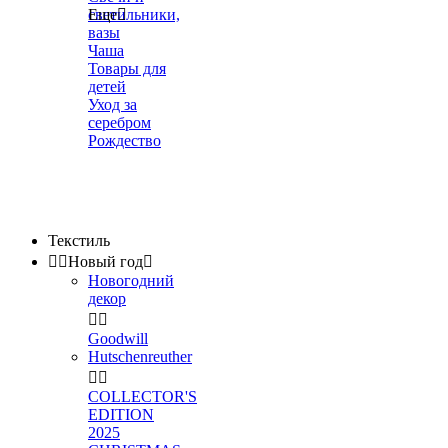
светильники,
Еще

вазы
Чаша
Товары для
детей
Уход за
серебром
Рождество
Текстиль


Новый год

Новогодний
декор


Goodwill
Hutschenreuther


COLLECTOR'S
EDITION
2025