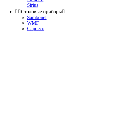
Sirius


Столовые приборы

Sambonet
WMF
Capdeco