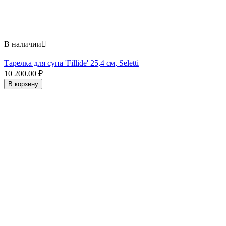
В наличии

Тарелка для супа 'Fillide' 25,4 см, Seletti
10 200.00
₽
В корзину