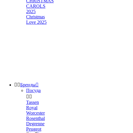
CHRISTMAS
CAROLS
2025
Christmas
Love 2025


Бренды

Посуда


Tassen
Royal
Worcester
Rosenthal
Degrenne
Peugeot