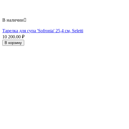
В наличии

Тарелка для супа 'Sofronia' 25,4 см, Seletti
10 200.00
₽
В корзину