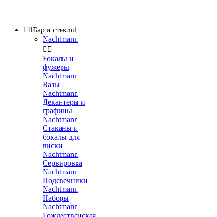


Бар и стекло

Nachtmann


Бокалы и
фужеры
Nachtmann
Вазы
Nachtmann
Декантеры и
графины
Nachtmann
Стаканы и
бокалы для
виски
Nachtmann
Сервировка
Nachtmann
Подсвечники
Nachtmann
Наборы
Nachtmann
Рождественская