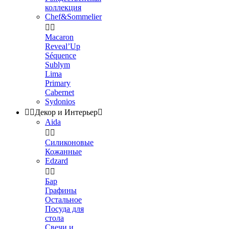
коллекция
Chef&Sommelier


Macaron
Reveal’Up
Séquence
Sublym
Lima
Primary
Cabernet
Sydonios


Декор и Интерьер

Aida


Силиконовые
Кожанные
Edzard


Бар
Графины
Остальное
Посуда для
стола
Свечи и