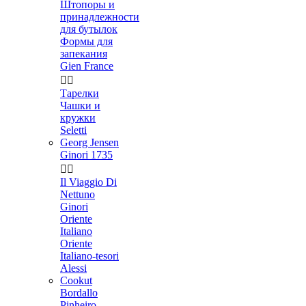
Штопоры и
принадлежности
для бутылок
Формы для
запекания
Gien France


Тарелки
Чашки и
кружки
Seletti
Georg Jensen
Ginori 1735


Il Viaggio Di
Nettuno
Ginori
Oriente
Italiano
Oriente
Italiano-tesori
Alessi
Cookut
Bordallo
Pinheiro