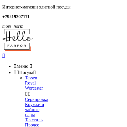
Интернет-магазин элитной посуды
+79219207171
more_horiz


Меню



Посуда

Tassen
Royal
Worcester


Сервировка
Кружки и
чайные
пары
Текстиль
Прочее