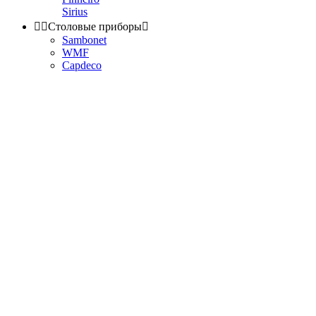
Sirius


Столовые приборы

Sambonet
WMF
Capdeco