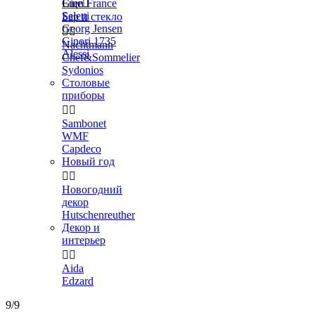
Gien France
Еще

Seletti
Бар и стекло
Georg Jensen


Ginori 1735
Nachtmann
Alessi
Chef&Sommelier
Sydonios
Столовые
приборы


Sambonet
WMF
Capdeco
Новый год


Новогодний
декор
Hutschenreuther
Декор и
интерьер


Aida
Edzard
9/9