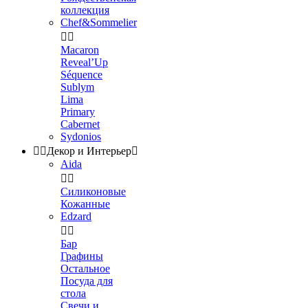
коллекция
Chef&Sommelier


Macaron
Reveal’Up
Séquence
Sublym
Lima
Primary
Cabernet
Sydonios


Декор и Интерьер

Aida


Силиконовые
Кожанные
Edzard


Бар
Графины
Остальное
Посуда для
стола
Свечи и