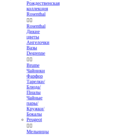
Рождественская
коллекция
Rosenthal


Rosenthal
Дикие
цветы
Ангелочки
Вазы
Degrenne


Brume
Чайники
Фарфор
Тарелки/
Блюда/
Пиалы
Чайные
пары/
Кружки/
Бокалы
Peugeot


Мельницы