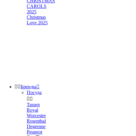
CHRISTMAS
CAROLS
2025
Christmas
Love 2025


Бренды

Посуда


Tassen
Royal
Worcester
Rosenthal
Degrenne
Peugeot