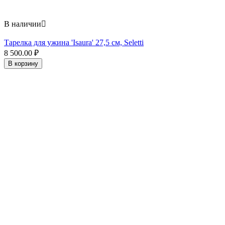
В наличии

Тарелка для ужина 'Isaura' 27,5 см, Seletti
8 500.00
₽
В корзину