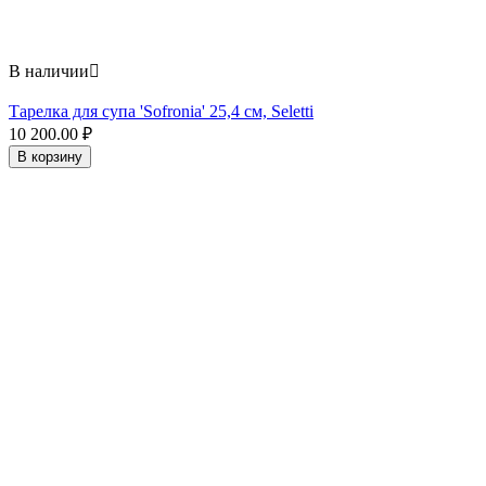
В наличии

Тарелка для супа 'Sofronia' 25,4 см, Seletti
10 200.00
₽
В корзину