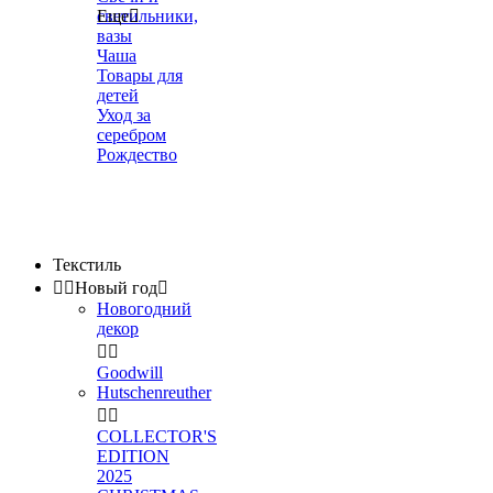
светильники,
Еще

вазы
Чаша
Товары для
детей
Уход за
серебром
Рождество
Текстиль


Новый год

Новогодний
декор


Goodwill
Hutschenreuther


COLLECTOR'S
EDITION
2025