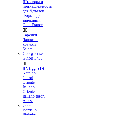
Штопоры и
принадлежности
для бутылок
Формы для
запекания
Gien France


Тарелки
Чашки и
кружки
Seletti
Georg Jensen
Ginori 1735


Il Viaggio Di
Nettuno
Ginori
Oriente
Italiano
Oriente
Italiano-tesori
Alessi
Cookut
Bordallo
Pinheiro