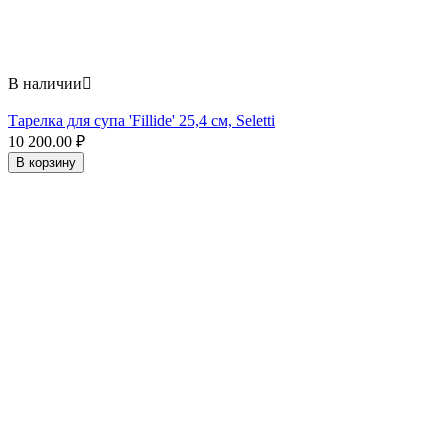
В наличии

Тарелка для супа 'Fillide' 25,4 см, Seletti
10 200.00
₽
В корзину