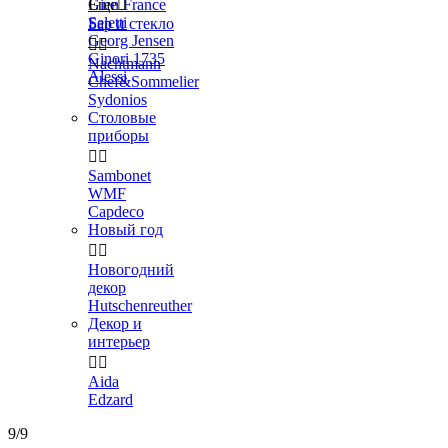
Gien France
Еще

Seletti
Бар и стекло
Georg Jensen


Ginori 1735
Nachtmann
Alessi
Chef&Sommelier
Sydonios
Столовые
приборы


Sambonet
WMF
Capdeco
Новый год


Новогодний
декор
Hutschenreuther
Декор и
интерьер


Aida
Edzard
9/9