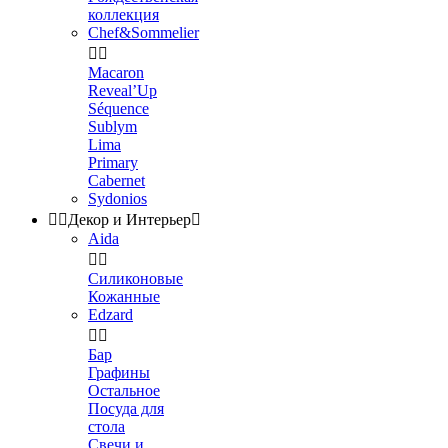
коллекция
Chef&Sommelier


Macaron
Reveal’Up
Séquence
Sublym
Lima
Primary
Cabernet
Sydonios


Декор и Интерьер

Aida


Силиконовые
Кожанные
Edzard


Бар
Графины
Остальное
Посуда для
стола
Свечи и