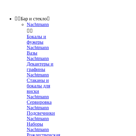


Бар и стекло

Nachtmann


Бокалы и
фужеры
Nachtmann
Вазы
Nachtmann
Декантеры и
графины
Nachtmann
Стаканы и
бокалы для
виски
Nachtmann
Сервировка
Nachtmann
Подсвечники
Nachtmann
Наборы
Nachtmann
Рождественская