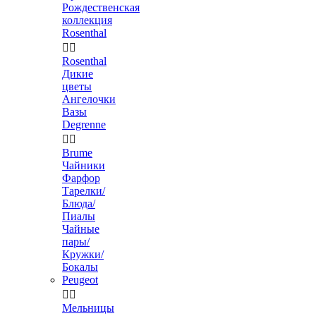
Рождественская
коллекция
Rosenthal


Rosenthal
Дикие
цветы
Ангелочки
Вазы
Degrenne


Brume
Чайники
Фарфор
Тарелки/
Блюда/
Пиалы
Чайные
пары/
Кружки/
Бокалы
Peugeot


Мельницы