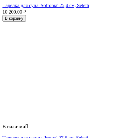
Тарелка для супа 'Sofronia' 25,4 см, Seletti
10 200.00
₽
В корзину
В наличии

Тарелка для ужина 'Isaura' 27,5 см, Seletti