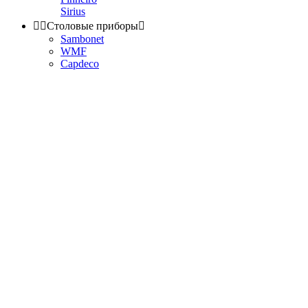
Sirius


Столовые приборы

Sambonet
WMF
Capdeco