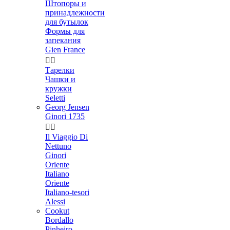
Штопоры и
принадлежности
для бутылок
Формы для
запекания
Gien France


Тарелки
Чашки и
кружки
Seletti
Georg Jensen
Ginori 1735


Il Viaggio Di
Nettuno
Ginori
Oriente
Italiano
Oriente
Italiano-tesori
Alessi
Cookut
Bordallo
Pinheiro