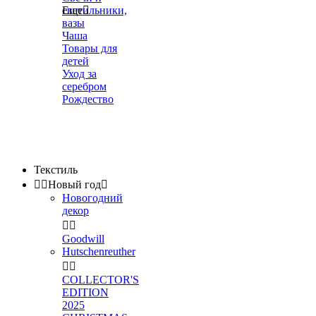
светильники,
Еще

вазы
Чаша
Товары для
детей
Уход за
серебром
Рождество
Текстиль


Новый год

Новогодний
декор


Goodwill
Hutschenreuther


COLLECTOR'S
EDITION
2025