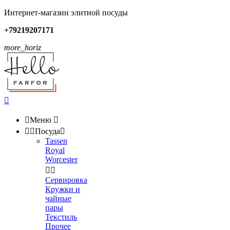
Интернет-магазин элитной посуды
+79219207171
more_horiz


Меню



Посуда

Tassen
Royal
Worcester


Сервировка
Кружки и
чайные
пары
Текстиль
Прочее