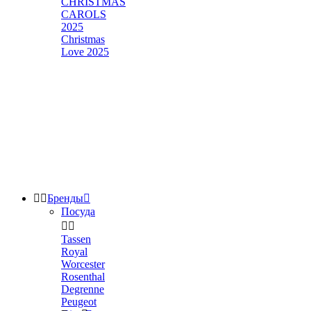
CHRISTMAS
CAROLS
2025
Christmas
Love 2025


Бренды

Посуда


Tassen
Royal
Worcester
Rosenthal
Degrenne
Peugeot