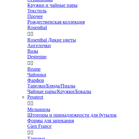
Кружки и чайные пары
Текстиль
Прочее
Рождественская коллекция
Rosenthal


Rosenthal Дикие цветы
Ангелочки
Вазы
Degrenne


Brume
Чайники
Фарфор
Тарелки/Блюда/Пиалы
Чайные пары/Кружки/Бокалы
Peugeot


Мельницы
Штопоры и принадлежности для бутылок
Формы для запекания
Gien France


Тарелки