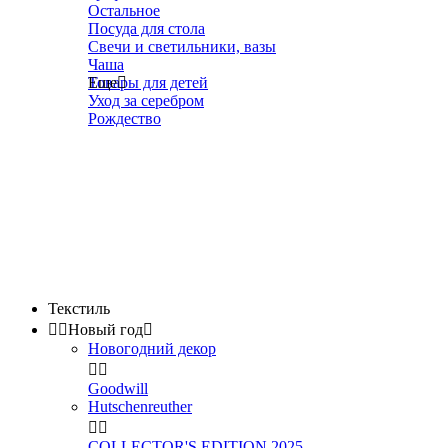
Остальное
Посуда для стола
Свечи и светильники, вазы
Чаша
Товары для детей
Еще

Уход за серебром
Рождество
Текстиль


Новый год

Новогодний декор


Goodwill
Hutschenreuther


COLLECTOR'S EDITION 2025