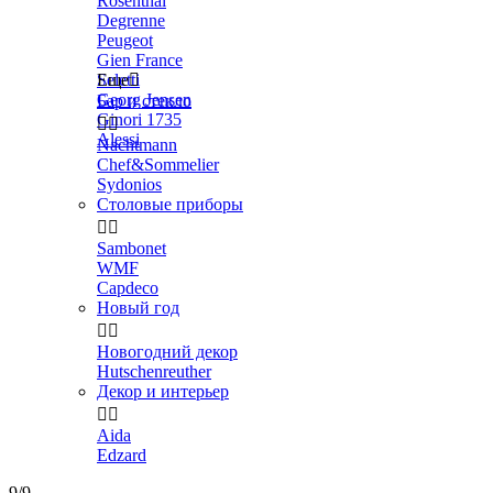
Rosenthal
Degrenne
Peugeot
Gien France
Seletti
Еще

Georg Jensen
Бар и стекло
Ginori 1735


Alessi
Nachtmann
Chef&Sommelier
Sydonios
Столовые приборы


Sambonet
WMF
Capdeco
Новый год


Новогодний декор
Hutschenreuther
Декор и интерьер


Aida
Edzard
9/9