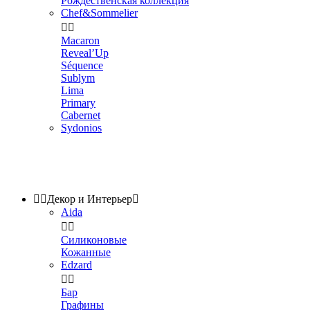
Рождественская коллекция
Chef&Sommelier


Macaron
Reveal’Up
Séquence
Sublym
Lima
Primary
Cabernet
Sydonios


Декор и Интерьер

Aida


Силиконовые
Кожанные
Edzard


Бар
Графины