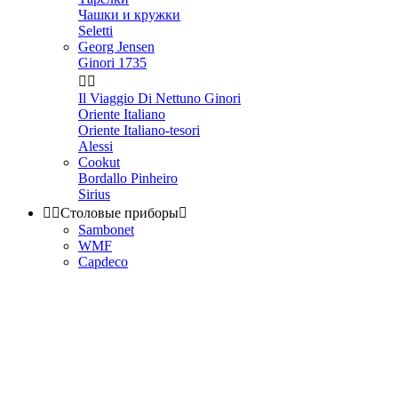
Чашки и кружки
Seletti
Georg Jensen
Ginori 1735


Il Viaggio Di Nettuno Ginori
Oriente Italiano
Oriente Italiano-tesori
Alessi
Cookut
Bordallo Pinheiro
Sirius


Столовые приборы

Sambonet
WMF
Capdeco