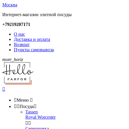
Москва
Интернет-магазин элитной посуды
+79219207171
О нас
Доставка и оплата
Возврат
Пункты самовывоза
more_horiz


Меню



Посуда

Tassen
Royal Worcester


Сервировка