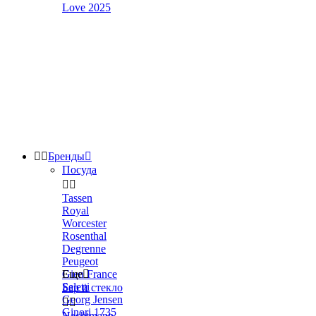
Love 2025


Бренды

Посуда


Tassen
Royal
Worcester
Rosenthal
Degrenne
Peugeot
Gien France
Еще

Seletti
Бар и стекло
Georg Jensen


Ginori 1735
Nachtmann