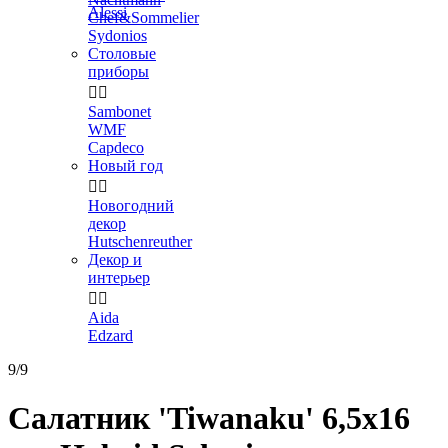
Alessi
Chef&Sommelier
Sydonios
Столовые
приборы


Sambonet
WMF
Capdeco
Новый год


Новогодний
декор
Hutschenreuther
Декор и
интерьер


Aida
Edzard
9/9
Салатник 'Tiwanaku' 6,5x16