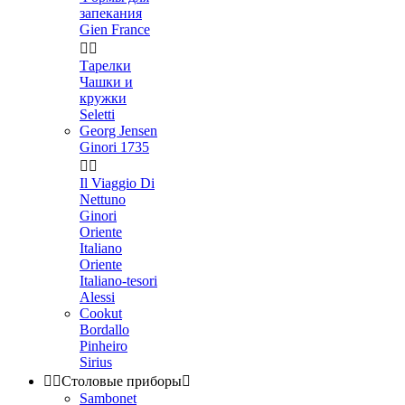
запекания
Gien France


Тарелки
Чашки и
кружки
Seletti
Georg Jensen
Ginori 1735


Il Viaggio Di
Nettuno
Ginori
Oriente
Italiano
Oriente
Italiano-tesori
Alessi
Cookut
Bordallo
Pinheiro
Sirius


Столовые приборы

Sambonet