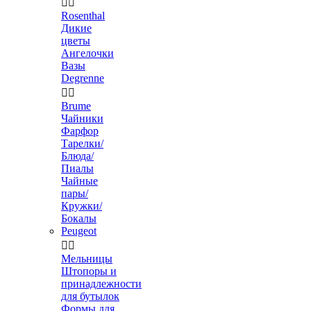


Rosenthal
Дикие
цветы
Ангелочки
Вазы
Degrenne


Brume
Чайники
Фарфор
Тарелки/
Блюда/
Пиалы
Чайные
пары/
Кружки/
Бокалы
Peugeot


Мельницы
Штопоры и
принадлежности
для бутылок
Формы для