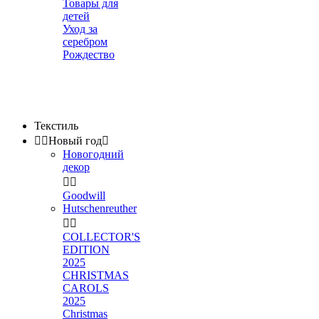
Товары для
детей
Уход за
серебром
Рождество
Текстиль


Новый год

Новогодний
декор


Goodwill
Hutschenreuther


COLLECTOR'S
EDITION
2025
CHRISTMAS
CAROLS
2025
Christmas