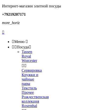
Интернет-магазин элитной посуды
+79219207171
more_horiz


Меню



Посуда

Tassen
Royal
Worcester


Сервировка
Кружки и
чайные
пары
Текстиль
Прочее
Рождественская
коллекция
Rosenthal