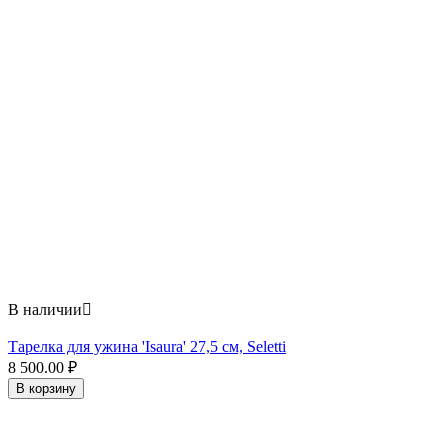
В наличии

Тарелка для ужина 'Isaura' 27,5 см, Seletti
8 500.00
₽
В корзину