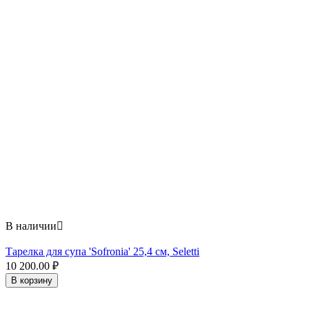
В наличии

Тарелка для супа 'Sofronia' 25,4 см, Seletti
10 200.00
₽
В корзину