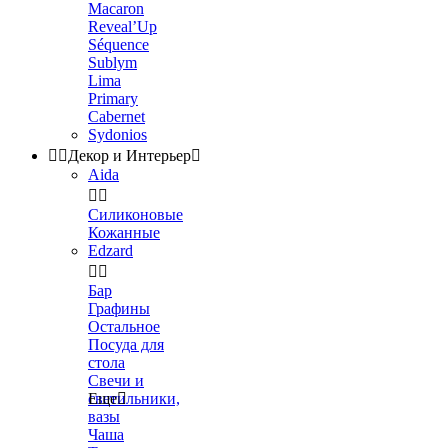
Macaron
Reveal’Up
Séquence
Sublym
Lima
Primary
Cabernet
Sydonios


Декор и Интерьер

Aida


Силиконовые
Кожанные
Edzard


Бар
Графины
Остальное
Посуда для
стола
Свечи и
светильники,
Еще

вазы
Чаша