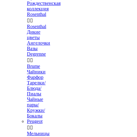
Рождественская
коллекция
Rosenthal


Rosenthal
Дикие
цветы
Ангелочки
Вазы
Degrenne


Brume
Чайники
Фарфор
Тарелки/
Блюда/
Пиалы
Чайные
пары/
Кружки/
Бокалы
Peugeot


Мельницы