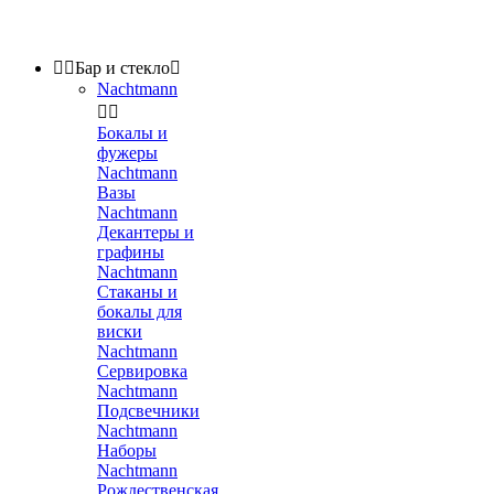


Бар и стекло

Nachtmann


Бокалы и
фужеры
Nachtmann
Вазы
Nachtmann
Декантеры и
графины
Nachtmann
Стаканы и
бокалы для
виски
Nachtmann
Сервировка
Nachtmann
Подсвечники
Nachtmann
Наборы
Nachtmann
Рождественская