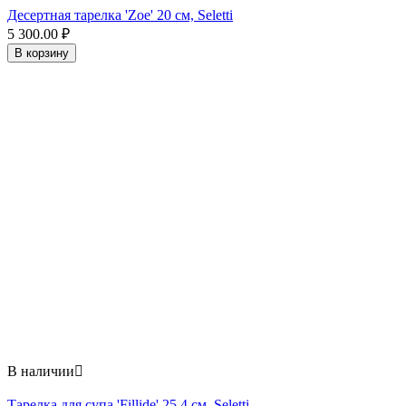
Десертная тарелка 'Zoe' 20 см, Seletti
5 300.00
₽
В корзину
В наличии

Тарелка для супа 'Fillide' 25,4 см, Seletti