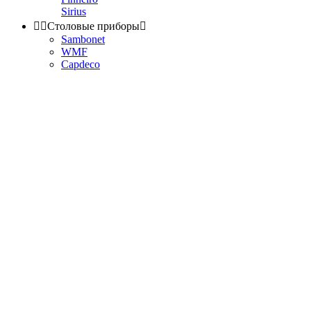
Sirius


Столовые приборы

Sambonet
WMF
Capdeco