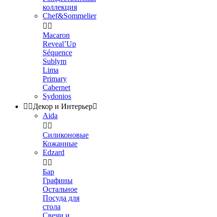
коллекция
Chef&Sommelier


Macaron
Reveal’Up
Séquence
Sublym
Lima
Primary
Cabernet
Sydonios


Декор и Интерьер

Aida


Силиконовые
Кожанные
Edzard


Бар
Графины
Остальное
Посуда для
стола
Свечи и