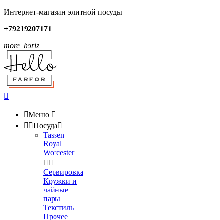
Интернет-магазин элитной посуды
+79219207171
more_horiz


Меню



Посуда

Tassen
Royal
Worcester


Сервировка
Кружки и
чайные
пары
Текстиль
Прочее