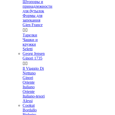
Штопоры и
принадлежности
для бутылок
Формы для
запекания
Gien France


Тарелки
Чашки и
кружки
Seletti
Georg Jensen
Ginori 1735


Il Viaggio Di
Nettuno
Ginori
Oriente
Italiano
Oriente
Italiano-tesori
Alessi
Cookut
Bordallo
Pinheiro