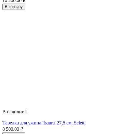
10 200.00
₽
В корзину
В наличии

Тарелка для ужина 'Isaura' 27,5 см, Seletti
8 500.00
₽