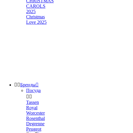
CHRISTMAS
CAROLS
2025
Christmas
Love 2025


Бренды

Посуда


Tassen
Royal
Worcester
Rosenthal
Degrenne
Peugeot