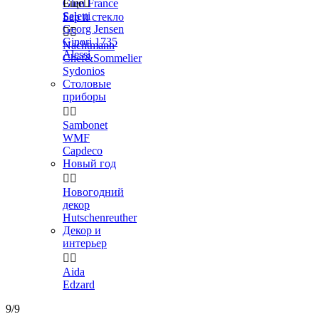
Gien France
Еще

Seletti
Бар и стекло
Georg Jensen


Ginori 1735
Nachtmann
Alessi
Chef&Sommelier
Sydonios
Столовые
приборы


Sambonet
WMF
Capdeco
Новый год


Новогодний
декор
Hutschenreuther
Декор и
интерьер


Aida
Edzard
9/9