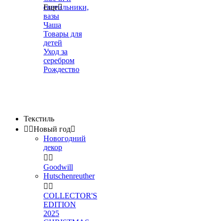
светильники,
Еще

вазы
Чаша
Товары для
детей
Уход за
серебром
Рождество
Текстиль


Новый год

Новогодний
декор


Goodwill
Hutschenreuther


COLLECTOR'S
EDITION
2025