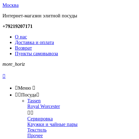
Москва
Интернет-магазин элитной посуды
+79219207171
О нас
Доставка и оплата
Возврат
Пункты самовывоза
more_horiz


Меню



Посуда

Tassen
Royal Worcester


Сервировка
Кружки и чайные пары
Текстиль
Прочее