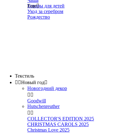
Чаша
Товары для детей
Еще

Уход за серебром
Рождество
Текстиль


Новый год

Новогодний декор


Goodwill
Hutschenreuther


COLLECTOR'S EDITION 2025
CHRISTMAS CAROLS 2025
Christmas Love 2025