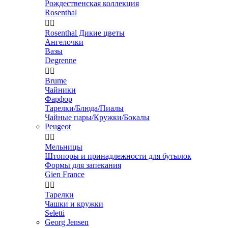
Рождественская коллекция
Rosenthal


Rosenthal Дикие цветы
Ангелочки
Вазы
Degrenne


Brume
Чайники
Фарфор
Тарелки/Блюда/Пиалы
Чайные пары/Кружки/Бокалы
Peugeot


Мельницы
Штопоры и принадлежности для бутылок
Формы для запекания
Gien France


Тарелки
Чашки и кружки
Seletti
Georg Jensen