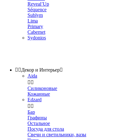
Reveal’Up
Séquence
Sublym
Lima
Primary
Cabernet
Sydonios


Декор и Интерьер

Aida


Силиконовые
Кожанные
Edzard


Бар
Графины
Остальное
Посуда для стола
Свечи и светильники, вазы