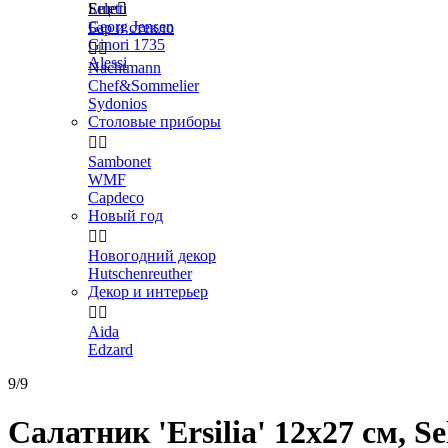
Seletti
Еще

Georg Jensen
Бар и стекло
Ginori 1735


Alessi
Nachtmann
Chef&Sommelier
Sydonios
Столовые приборы


Sambonet
WMF
Capdeco
Новый год


Новогодний декор
Hutschenreuther
Декор и интерьер


Aida
Edzard
9/9
Салатник 'Ersilia' 12x27 см, Sel