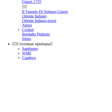
Ginori 1735


Il Viaggio Di Nettuno Ginori
Oriente Italiano
Oriente Italiano-tesori
Alessi
Cookut
Bordallo Pinheiro
Sirius


Столовые приборы

Sambonet
WMF
Capdeco