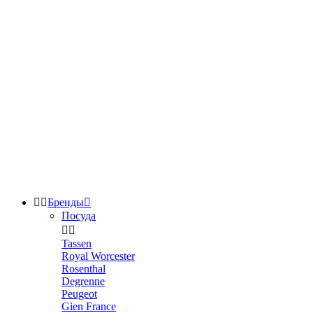


Бренды

Посуда


Tassen
Royal Worcester
Rosenthal
Degrenne
Peugeot
Gien France