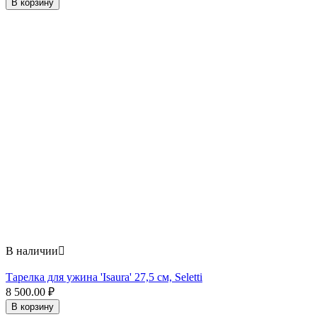
В корзину
В наличии

Тарелка для ужина 'Isaura' 27,5 см, Seletti
8 500.00
₽
В корзину