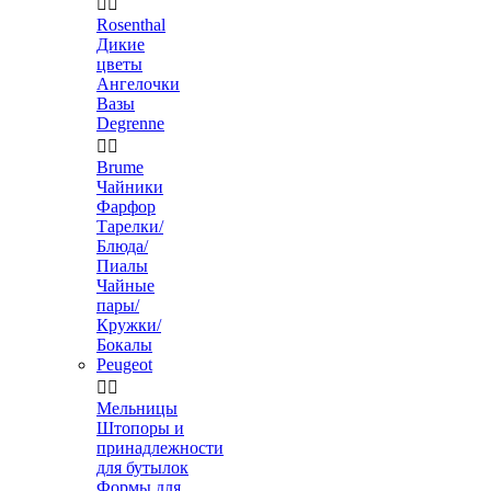


Rosenthal
Дикие
цветы
Ангелочки
Вазы
Degrenne


Brume
Чайники
Фарфор
Тарелки/
Блюда/
Пиалы
Чайные
пары/
Кружки/
Бокалы
Peugeot


Мельницы
Штопоры и
принадлежности
для бутылок
Формы для