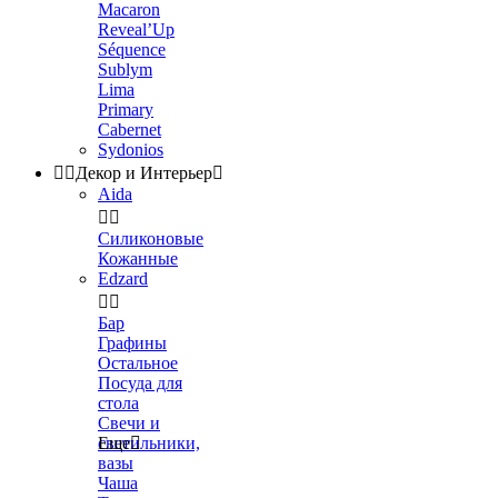
Macaron
Reveal’Up
Séquence
Sublym
Lima
Primary
Cabernet
Sydonios


Декор и Интерьер

Aida


Силиконовые
Кожанные
Edzard


Бар
Графины
Остальное
Посуда для
стола
Свечи и
светильники,
Еще

вазы
Чаша