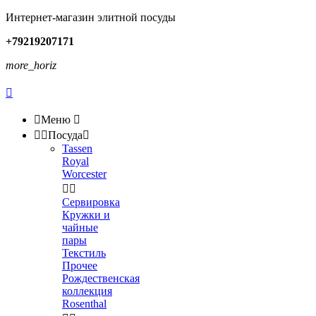
Интернет-магазин элитной посуды
+79219207171
more_horiz


Меню



Посуда

Tassen
Royal
Worcester


Сервировка
Кружки и
чайные
пары
Текстиль
Прочее
Рождественская
коллекция
Rosenthal