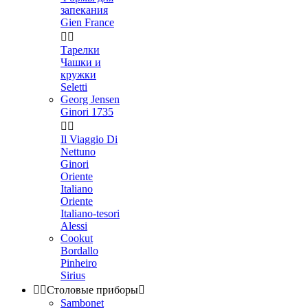
запекания
Gien France


Тарелки
Чашки и
кружки
Seletti
Georg Jensen
Ginori 1735


Il Viaggio Di
Nettuno
Ginori
Oriente
Italiano
Oriente
Italiano-tesori
Alessi
Cookut
Bordallo
Pinheiro
Sirius


Столовые приборы

Sambonet