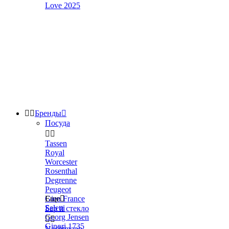
Love 2025


Бренды

Посуда


Tassen
Royal
Worcester
Rosenthal
Degrenne
Peugeot
Gien France
Еще

Seletti
Бар и стекло
Georg Jensen


Ginori 1735
Nachtmann