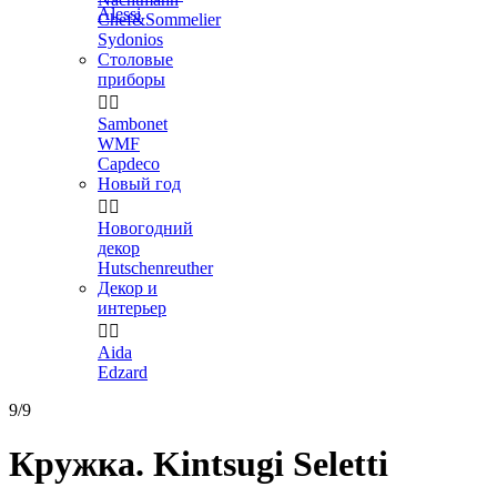
Alessi
Chef&Sommelier
Sydonios
Столовые
приборы


Sambonet
WMF
Capdeco
Новый год


Новогодний
декор
Hutschenreuther
Декор и
интерьер


Aida
Edzard
9/9
Кружка. Kintsugi Seletti