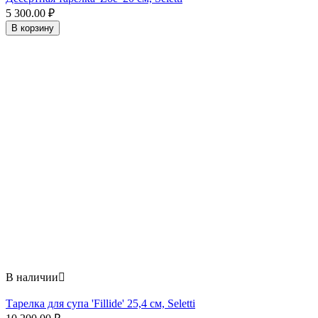
5 300.00
₽
В корзину
В наличии

Тарелка для супа 'Fillide' 25,4 см, Seletti