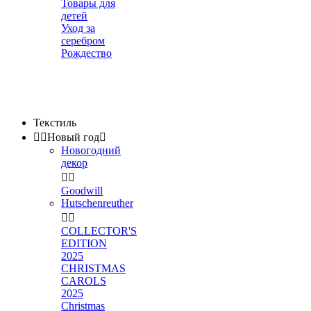
Товары для
детей
Уход за
серебром
Рождество
Текстиль


Новый год

Новогодний
декор


Goodwill
Hutschenreuther


COLLECTOR'S
EDITION
2025
CHRISTMAS
CAROLS
2025
Christmas