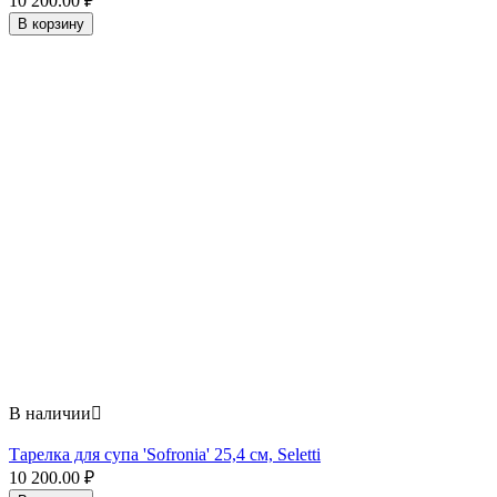
10 200.00
₽
В корзину
В наличии

Тарелка для супа 'Sofronia' 25,4 см, Seletti
10 200.00
₽