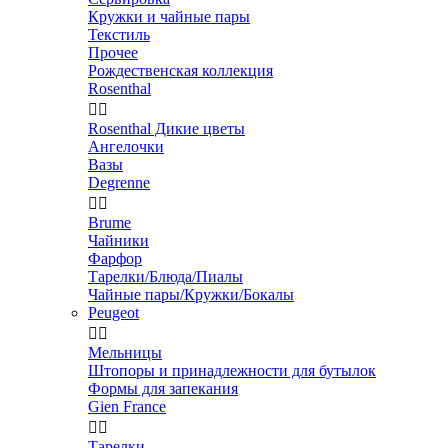
Кружки и чайные пары
Текстиль
Прочее
Рождественская коллекция
Rosenthal


Rosenthal Дикие цветы
Ангелочки
Вазы
Degrenne


Brume
Чайники
Фарфор
Тарелки/Блюда/Пиалы
Чайные пары/Кружки/Бокалы
Peugeot


Мельницы
Штопоры и принадлежности для бутылок
Формы для запекания
Gien France


Тарелки