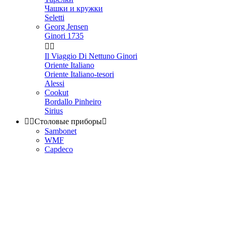
Чашки и кружки
Seletti
Georg Jensen
Ginori 1735


Il Viaggio Di Nettuno Ginori
Oriente Italiano
Oriente Italiano-tesori
Alessi
Cookut
Bordallo Pinheiro
Sirius


Столовые приборы

Sambonet
WMF
Capdeco