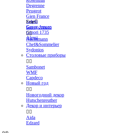
Rosenthal
Degrenne
Peugeot
Gien France
Seletti
Еще

Georg Jensen
Бар и стекло
Ginori 1735


Alessi
Nachtmann
Chef&Sommelier
Sydonios
Столовые приборы


Sambonet
WMF
Capdeco
Новый год


Новогодний декор
Hutschenreuther
Декор и интерьер


Aida
Edzard
9/9