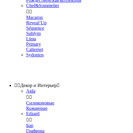
Рождественская коллекция
Chef&Sommelier


Macaron
Reveal’Up
Séquence
Sublym
Lima
Primary
Cabernet
Sydonios


Декор и Интерьер

Aida


Силиконовые
Кожанные
Edzard


Бар
Графины