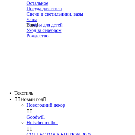
Остальное
Посуда для стола
Свечи и светильники, вазы
Чаша
Товары для детей
Еще

Уход за серебром
Рождество
Текстиль


Новый год

Новогодний декор


Goodwill
Hutschenreuther


COLLECTOR'S EDITION 2025