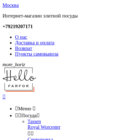
Москва
Интернет-магазин элитной посуды
+79219207171
О нас
Доставка и оплата
Возврат
Пункты самовывоза
more_horiz


Меню



Посуда

Tassen
Royal Worcester


Сервировка