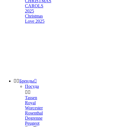
CHRISTMAS
CAROLS
2025
Christmas
Love 2025


Бренды

Посуда


Tassen
Royal
Worcester
Rosenthal
Degrenne
Peugeot