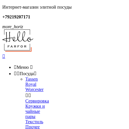
Интернет-магазин элитной посуды
+79219207171
more_horiz


Меню



Посуда

Tassen
Royal
Worcester


Сервировка
Кружки и
чайные
пары
Текстиль
Прочее