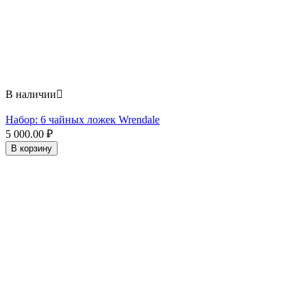
В наличии

Набор: 6 чайных ложек Wrendale
5 000.00
₽
В корзину