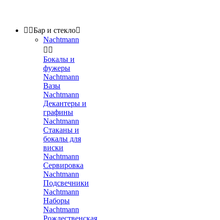


Бар и стекло

Nachtmann


Бокалы и
фужеры
Nachtmann
Вазы
Nachtmann
Декантеры и
графины
Nachtmann
Стаканы и
бокалы для
виски
Nachtmann
Сервировка
Nachtmann
Подсвечники
Nachtmann
Наборы
Nachtmann
Рождественская