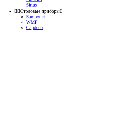
Sirius


Столовые приборы

Sambonet
WMF
Capdeco