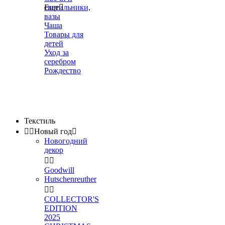
светильники,
Еще

вазы
Чаша
Товары для
детей
Уход за
серебром
Рождество
Текстиль


Новый год

Новогодний
декор


Goodwill
Hutschenreuther


COLLECTOR'S
EDITION
2025