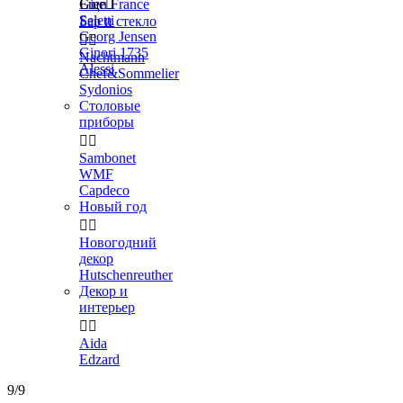
Gien France
Еще

Seletti
Бар и стекло
Georg Jensen


Ginori 1735
Nachtmann
Alessi
Chef&Sommelier
Sydonios
Столовые
приборы


Sambonet
WMF
Capdeco
Новый год


Новогодний
декор
Hutschenreuther
Декор и
интерьер


Aida
Edzard
9/9