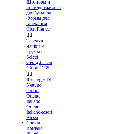
Штопоры и
принадлежности
для бутылок
Формы для
запекания
Gien France


Тарелки
Чашки и
кружки
Seletti
Georg Jensen
Ginori 1735


Il Viaggio Di
Nettuno
Ginori
Oriente
Italiano
Oriente
Italiano-tesori
Alessi
Cookut
Bordallo
Pinheiro