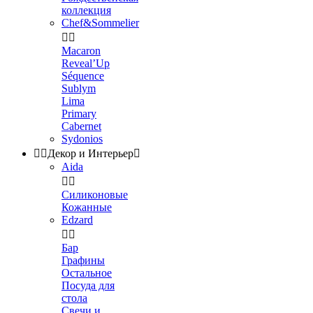
коллекция
Chef&Sommelier


Macaron
Reveal’Up
Séquence
Sublym
Lima
Primary
Cabernet
Sydonios


Декор и Интерьер

Aida


Силиконовые
Кожанные
Edzard


Бар
Графины
Остальное
Посуда для
стола
Свечи и