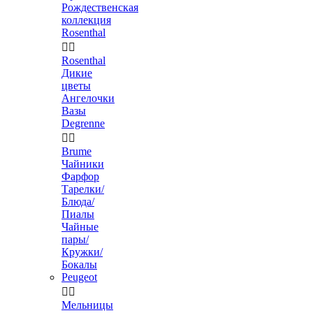
Рождественская
коллекция
Rosenthal


Rosenthal
Дикие
цветы
Ангелочки
Вазы
Degrenne


Brume
Чайники
Фарфор
Тарелки/
Блюда/
Пиалы
Чайные
пары/
Кружки/
Бокалы
Peugeot


Мельницы