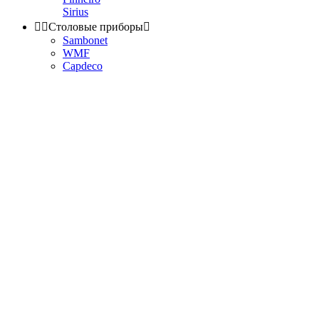
Sirius


Столовые приборы

Sambonet
WMF
Capdeco