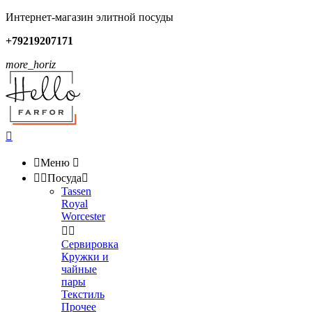
Интернет-магазин элитной посуды
+79219207171
more_horiz


Меню



Посуда

Tassen
Royal
Worcester


Сервировка
Кружки и
чайные
пары
Текстиль
Прочее