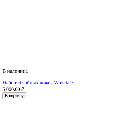
В наличии

Набор: 6 чайных ложек Wrendale
5 000.00
₽
В корзину