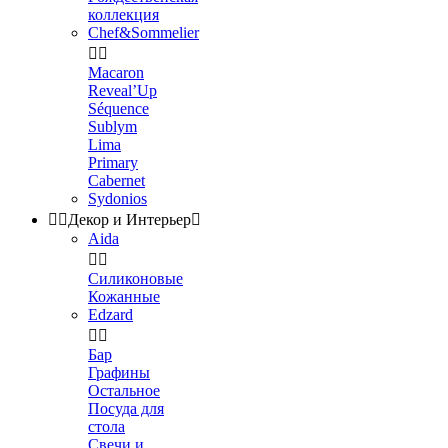
коллекция
Chef&Sommelier


Macaron
Reveal’Up
Séquence
Sublym
Lima
Primary
Cabernet
Sydonios


Декор и Интерьер

Aida


Силиконовые
Кожанные
Edzard


Бар
Графины
Остальное
Посуда для
стола
Свечи и