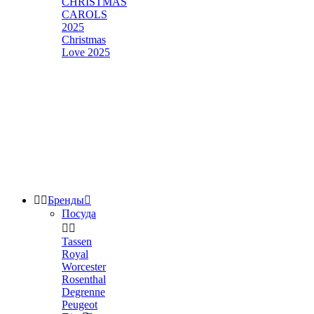
CHRISTMAS
CAROLS
2025
Christmas
Love 2025


Бренды

Посуда


Tassen
Royal
Worcester
Rosenthal
Degrenne
Peugeot