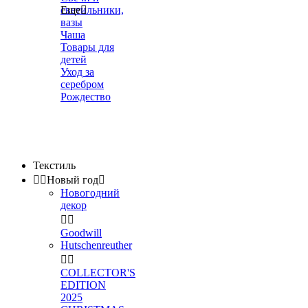
светильники,
Еще

вазы
Чаша
Товары для
детей
Уход за
серебром
Рождество
Текстиль


Новый год

Новогодний
декор


Goodwill
Hutschenreuther


COLLECTOR'S
EDITION
2025