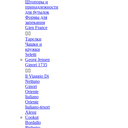
Штопоры и
принадлежности
для бутылок
Формы для
запекания
Gien France


Тарелки
Чашки и
кружки
Seletti
Georg Jensen
Ginori 1735


Il Viaggio Di
Nettuno
Ginori
Oriente
Italiano
Oriente
Italiano-tesori
Alessi
Cookut
Bordallo
Pinheiro