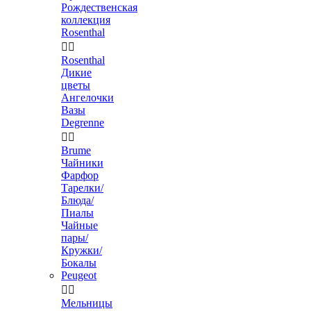
Рождественская
коллекция
Rosenthal


Rosenthal
Дикие
цветы
Ангелочки
Вазы
Degrenne


Brume
Чайники
Фарфор
Тарелки/
Блюда/
Пиалы
Чайные
пары/
Кружки/
Бокалы
Peugeot


Мельницы