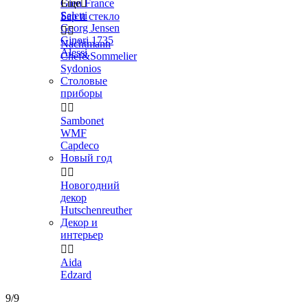
Gien France
Еще

Seletti
Бар и стекло
Georg Jensen


Ginori 1735
Nachtmann
Alessi
Chef&Sommelier
Sydonios
Столовые
приборы


Sambonet
WMF
Capdeco
Новый год


Новогодний
декор
Hutschenreuther
Декор и
интерьер


Aida
Edzard
9/9