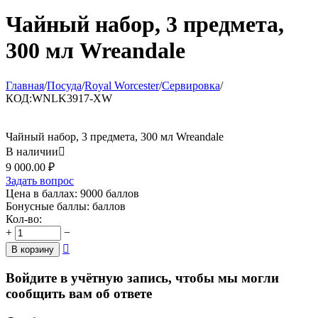
Чайный набор, 3 предмета,
300 мл Wreandale
Главная
/
Посуда
/
Royal Worcester
/
Сервировка
/
КОД:
WNLK3917-XW
Чайный набор, 3 предмета, 300 мл Wreandale
В наличии

9 000.00
₽
Задать вопрос
Цена в баллах:
9000 баллов
Бонусные баллы:
баллов
Кол-во:
+
−

В корзину
Войдите в учётную запись, чтобы мы могли
сообщить вам об ответе