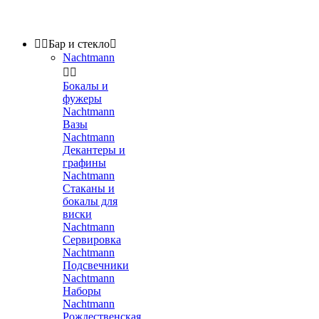


Бар и стекло

Nachtmann


Бокалы и
фужеры
Nachtmann
Вазы
Nachtmann
Декантеры и
графины
Nachtmann
Стаканы и
бокалы для
виски
Nachtmann
Сервировка
Nachtmann
Подсвечники
Nachtmann
Наборы
Nachtmann
Рождественская