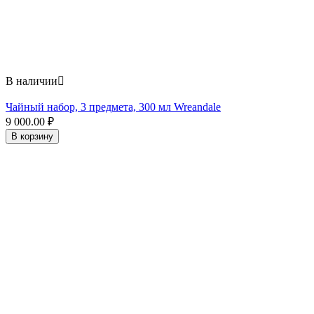
В наличии

Чайный набор, 3 предмета, 300 мл Wreandale
9 000.00
₽
В корзину