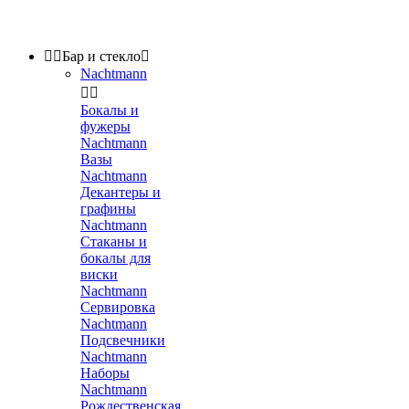


Бар и стекло

Nachtmann


Бокалы и
фужеры
Nachtmann
Вазы
Nachtmann
Декантеры и
графины
Nachtmann
Стаканы и
бокалы для
виски
Nachtmann
Сервировка
Nachtmann
Подсвечники
Nachtmann
Наборы
Nachtmann
Рождественская