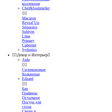
коллекция
Chef&Sommelier


Macaron
Reveal’Up
Séquence
Sublym
Lima
Primary
Cabernet
Sydonios


Декор и Интерьер

Aida


Силиконовые
Кожанные
Edzard


Бар
Графины
Остальное
Посуда для
стола
Свечи и