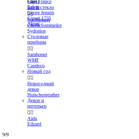
Gien France
Еще

Seletti
Бар и стекло
Georg Jensen


Ginori 1735
Nachtmann
Alessi
Chef&Sommelier
Sydonios
Столовые
приборы


Sambonet
WMF
Capdeco
Новый год


Новогодний
декор
Hutschenreuther
Декор и
интерьер


Aida
Edzard
9/9