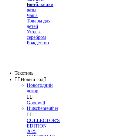
светильники,
Еще

вазы
Чаша
Товары для
детей
Уход за
серебром
Рождество
Текстиль


Новый год

Новогодний
декор


Goodwill
Hutschenreuther


COLLECTOR'S
EDITION
2025