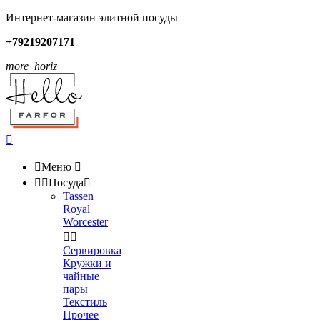
Интернет-магазин элитной посуды
+79219207171
more_horiz


Меню



Посуда

Tassen
Royal
Worcester


Сервировка
Кружки и
чайные
пары
Текстиль
Прочее