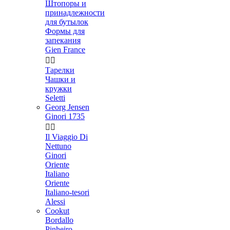
Штопоры и
принадлежности
для бутылок
Формы для
запекания
Gien France


Тарелки
Чашки и
кружки
Seletti
Georg Jensen
Ginori 1735


Il Viaggio Di
Nettuno
Ginori
Oriente
Italiano
Oriente
Italiano-tesori
Alessi
Cookut
Bordallo
Pinheiro