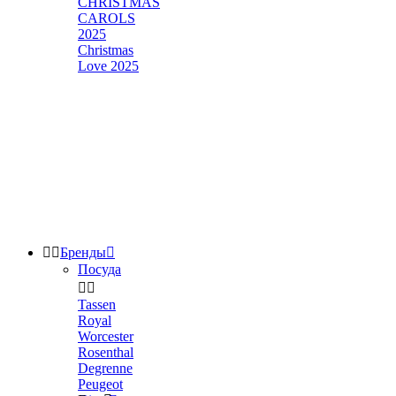
CHRISTMAS
CAROLS
2025
Christmas
Love 2025


Бренды

Посуда


Tassen
Royal
Worcester
Rosenthal
Degrenne
Peugeot