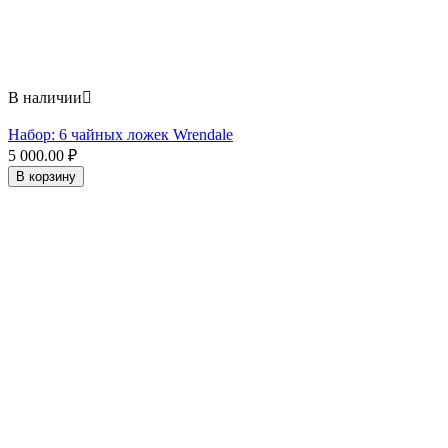
В наличии

Набор: 6 чайных ложек Wrendale
5 000.00
₽
В корзину