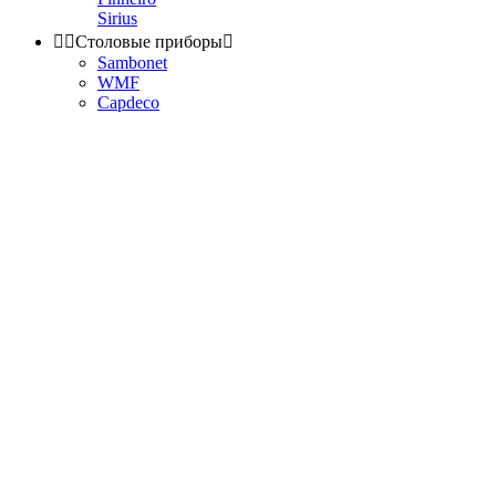
Sirius


Столовые приборы

Sambonet
WMF
Capdeco