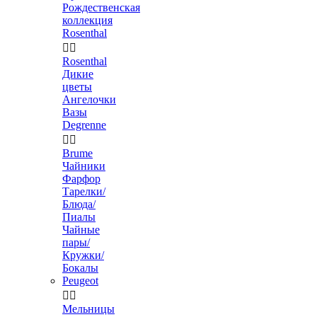
Рождественская
коллекция
Rosenthal


Rosenthal
Дикие
цветы
Ангелочки
Вазы
Degrenne


Brume
Чайники
Фарфор
Тарелки/
Блюда/
Пиалы
Чайные
пары/
Кружки/
Бокалы
Peugeot


Мельницы