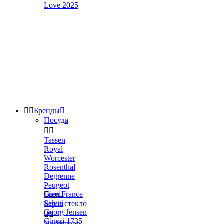
Love 2025


Бренды

Посуда


Tassen
Royal
Worcester
Rosenthal
Degrenne
Peugeot
Gien France
Еще

Seletti
Бар и стекло
Georg Jensen


Ginori 1735
Nachtmann