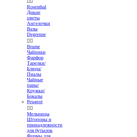


Rosenthal
Дикие
цветы
Ангелочки
Вазы
Degrenne


Brume
Чайники
Фарфор
Тарелки/
Блюда/
Пиалы
Чайные
пары/
Кружки/
Бокалы
Peugeot


Мельницы
Штопоры и
принадлежности
для бутылок
Формы для