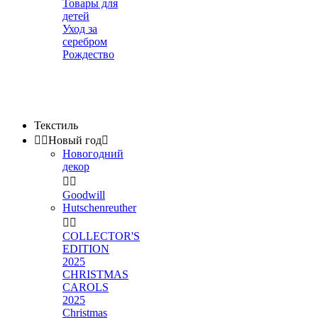
Товары для
детей
Уход за
серебром
Рождество
Текстиль


Новый год

Новогодний
декор


Goodwill
Hutschenreuther


COLLECTOR'S
EDITION
2025
CHRISTMAS
CAROLS
2025
Christmas