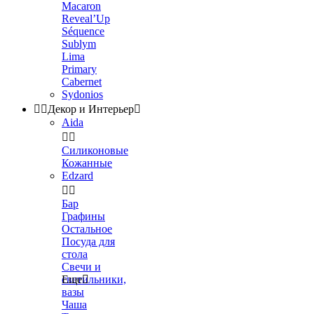
Macaron
Reveal’Up
Séquence
Sublym
Lima
Primary
Cabernet
Sydonios


Декор и Интерьер

Aida


Силиконовые
Кожанные
Edzard


Бар
Графины
Остальное
Посуда для
стола
Свечи и
светильники,
Еще

вазы
Чаша