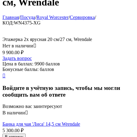
см, Wrendale
Главная
/
Посуда
/
Royal Worcester
/
Сервировка
/
КОД:
WN4375-XG
Этажерка 2х ярусная 20 см/27 см, Wrendale
Нет в наличии

9 900.00
₽
Задать вопрос
Цена в баллах:
9900 баллов
Бонусные баллы:
баллов

Войдите в учётную запись, чтобы мы могли
сообщить вам об ответе
Возможно вас заинтересуют
В наличии

Банка для чая 'Лиса' 14,5 см Wrendale
5 300.00
₽
В корзину