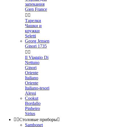
запекания
Gien France


Тарелки
Чашки и
кружки
Seletti
Georg Jensen
Ginori 1735


Il Viaggio Di
Nettuno
Ginori
Oriente
Italiano
Oriente
Italiano-tesori
Alessi
Cookut
Bordallo
Pinheiro
Sirius


Столовые приборы

Sambonet