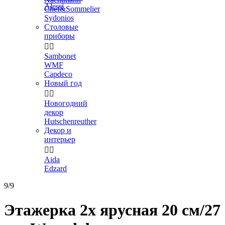
Alessi
Chef&Sommelier
Sydonios
Столовые
приборы


Sambonet
WMF
Capdeco
Новый год


Новогодний
декор
Hutschenreuther
Декор и
интерьер


Aida
Edzard
9/9
Этажерка 2х ярусная 20 см/27