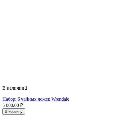
В наличии

Набор: 6 чайных ложек Wrendale
5 000.00
₽
В корзину