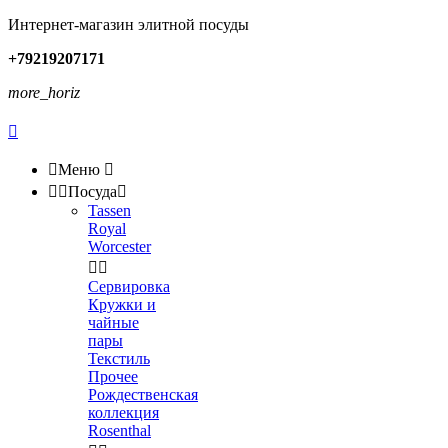
Интернет-магазин элитной посуды
+79219207171
more_horiz


Меню



Посуда

Tassen
Royal
Worcester


Сервировка
Кружки и
чайные
пары
Текстиль
Прочее
Рождественская
коллекция
Rosenthal