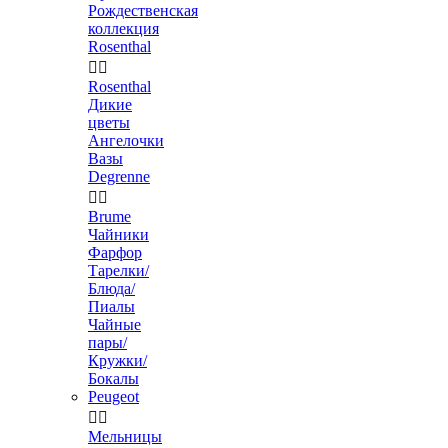
Рождественская
коллекция
Rosenthal


Rosenthal
Дикие
цветы
Ангелочки
Вазы
Degrenne


Brume
Чайники
Фарфор
Тарелки/
Блюда/
Пиалы
Чайные
пары/
Кружки/
Бокалы
Peugeot


Мельницы