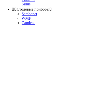
Sirius


Столовые приборы

Sambonet
WMF
Capdeco