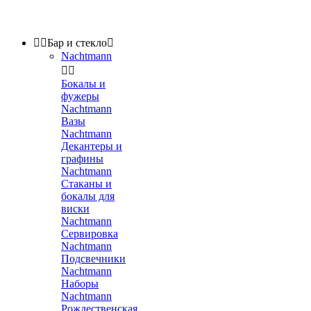


Бар и стекло

Nachtmann


Бокалы и
фужеры
Nachtmann
Вазы
Nachtmann
Декантеры и
графины
Nachtmann
Стаканы и
бокалы для
виски
Nachtmann
Сервировка
Nachtmann
Подсвечники
Nachtmann
Наборы
Nachtmann
Рождественская