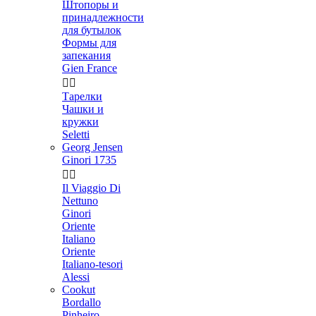
Штопоры и
принадлежности
для бутылок
Формы для
запекания
Gien France


Тарелки
Чашки и
кружки
Seletti
Georg Jensen
Ginori 1735


Il Viaggio Di
Nettuno
Ginori
Oriente
Italiano
Oriente
Italiano-tesori
Alessi
Cookut
Bordallo
Pinheiro