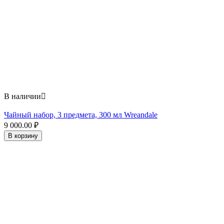
В наличии

Чайный набор, 3 предмета, 300 мл Wreandale
9 000.00
₽
В корзину