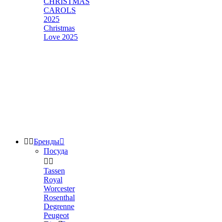
CHRISTMAS
CAROLS
2025
Christmas
Love 2025


Бренды

Посуда


Tassen
Royal
Worcester
Rosenthal
Degrenne
Peugeot