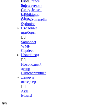
Gien France
Еще

Seletti
Бар и стекло
Georg Jensen


Ginori 1735
Nachtmann
Alessi
Chef&Sommelier
Sydonios
Столовые
приборы


Sambonet
WMF
Capdeco
Новый год


Новогодний
декор
Hutschenreuther
Декор и
интерьер


Aida
Edzard
9/9