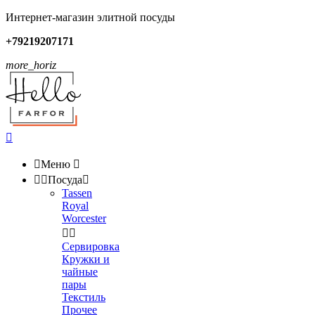
Интернет-магазин элитной посуды
+79219207171
more_horiz


Меню



Посуда

Tassen
Royal
Worcester


Сервировка
Кружки и
чайные
пары
Текстиль
Прочее