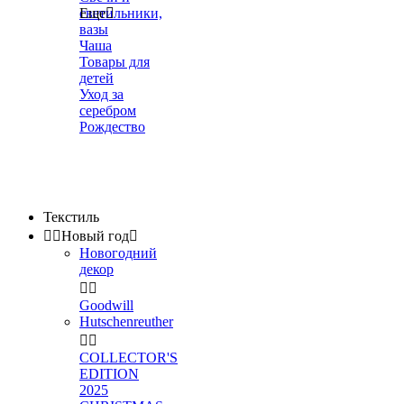
светильники,
Еще

вазы
Чаша
Товары для
детей
Уход за
серебром
Рождество
Текстиль


Новый год

Новогодний
декор


Goodwill
Hutschenreuther


COLLECTOR'S
EDITION
2025