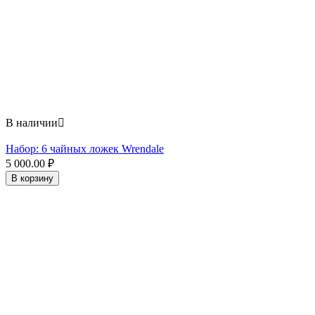
В наличии

Набор: 6 чайных ложек Wrendale
5 000.00
₽
В корзину