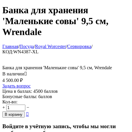
Банка для хранения
'Маленькие совы' 9,5 см,
Wrendale
Главная
/
Посуда
/
Royal Worcester
/
Сервировка
/
КОД:
WN4387-XL
Банка для хранения 'Маленькие совы' 9,5 см, Wrendale
В наличии

4 500.00
₽
Задать вопрос
Цена в баллах:
4500 баллов
Бонусные баллы:
баллов
Кол-во:
+
−

В корзину
Войдите в учётную запись, чтобы мы могли