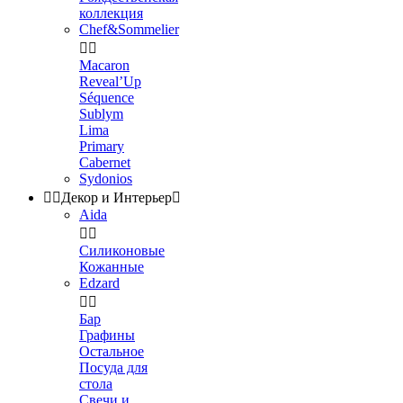
коллекция
Chef&Sommelier


Macaron
Reveal’Up
Séquence
Sublym
Lima
Primary
Cabernet
Sydonios


Декор и Интерьер

Aida


Силиконовые
Кожанные
Edzard


Бар
Графины
Остальное
Посуда для
стола
Свечи и