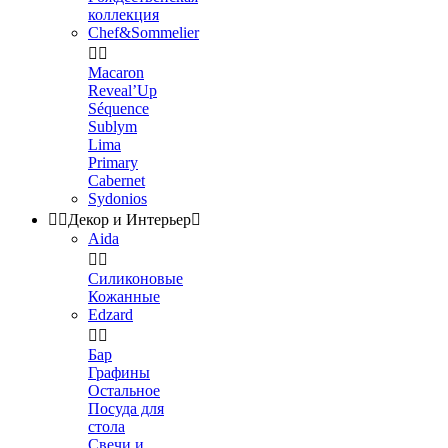
коллекция
Chef&Sommelier


Macaron
Reveal’Up
Séquence
Sublym
Lima
Primary
Cabernet
Sydonios


Декор и Интерьер

Aida


Силиконовые
Кожанные
Edzard


Бар
Графины
Остальное
Посуда для
стола
Свечи и