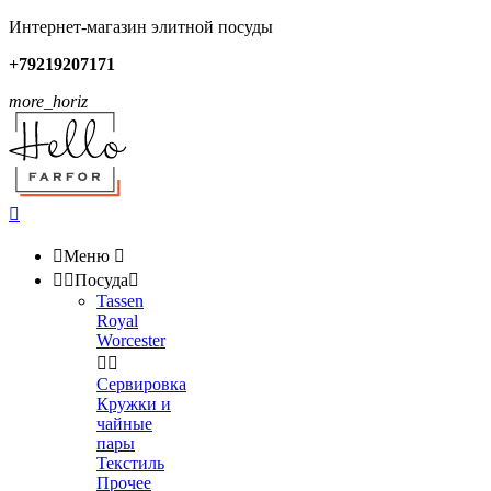
Интернет-магазин элитной посуды
+79219207171
more_horiz


Меню



Посуда

Tassen
Royal
Worcester


Сервировка
Кружки и
чайные
пары
Текстиль
Прочее