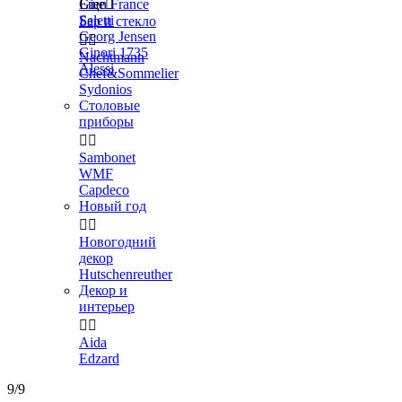
Gien France
Еще

Seletti
Бар и стекло
Georg Jensen


Ginori 1735
Nachtmann
Alessi
Chef&Sommelier
Sydonios
Столовые
приборы


Sambonet
WMF
Capdeco
Новый год


Новогодний
декор
Hutschenreuther
Декор и
интерьер


Aida
Edzard
9/9