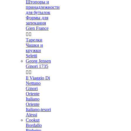
Штопоры и
принадлежности
для бутылок
Формы для
запекания
Gien France


Тарелки
Чашки и
кружки
Seletti
Georg Jensen
Ginori 1735


Il Viaggio Di
Nettuno
Ginori
Oriente
Italiano
Oriente
Italiano-tesori
Alessi
Cookut
Bordallo
Pinheiro