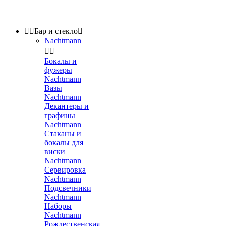


Бар и стекло

Nachtmann


Бокалы и
фужеры
Nachtmann
Вазы
Nachtmann
Декантеры и
графины
Nachtmann
Стаканы и
бокалы для
виски
Nachtmann
Сервировка
Nachtmann
Подсвечники
Nachtmann
Наборы
Nachtmann
Рождественская