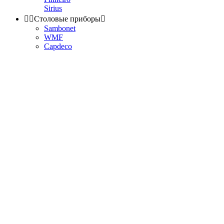
Sirius


Столовые приборы

Sambonet
WMF
Capdeco