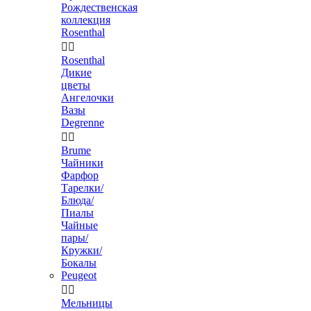
Рождественская
коллекция
Rosenthal


Rosenthal
Дикие
цветы
Ангелочки
Вазы
Degrenne


Brume
Чайники
Фарфор
Тарелки/
Блюда/
Пиалы
Чайные
пары/
Кружки/
Бокалы
Peugeot


Мельницы