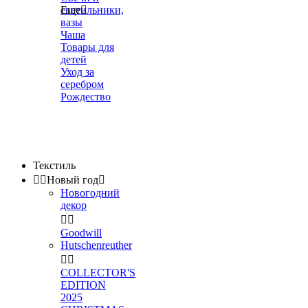
светильники,
Еще

вазы
Чаша
Товары для
детей
Уход за
серебром
Рождество
Текстиль


Новый год

Новогодний
декор


Goodwill
Hutschenreuther


COLLECTOR'S
EDITION
2025