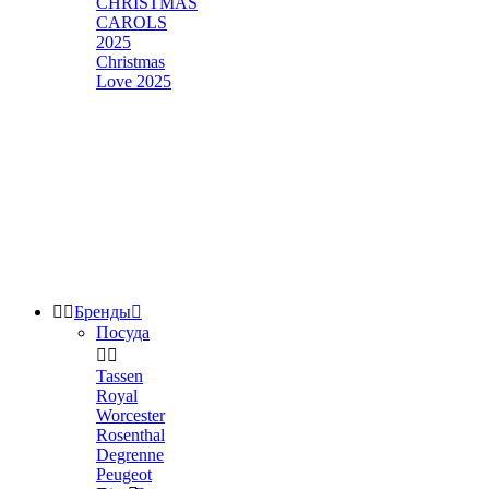
CHRISTMAS
CAROLS
2025
Christmas
Love 2025


Бренды

Посуда


Tassen
Royal
Worcester
Rosenthal
Degrenne
Peugeot