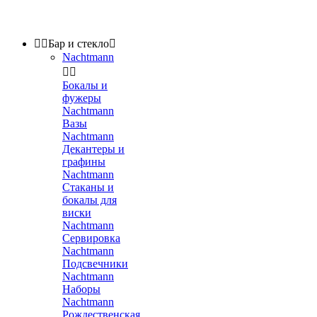


Бар и стекло

Nachtmann


Бокалы и
фужеры
Nachtmann
Вазы
Nachtmann
Декантеры и
графины
Nachtmann
Стаканы и
бокалы для
виски
Nachtmann
Сервировка
Nachtmann
Подсвечники
Nachtmann
Наборы
Nachtmann
Рождественская