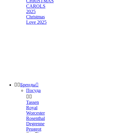
CHRISTMAS
CAROLS
2025
Christmas
Love 2025


Бренды

Посуда


Tassen
Royal
Worcester
Rosenthal
Degrenne
Peugeot