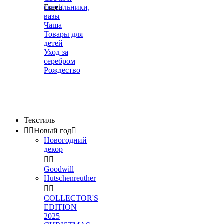
светильники,
Еще

вазы
Чаша
Товары для
детей
Уход за
серебром
Рождество
Текстиль


Новый год

Новогодний
декор


Goodwill
Hutschenreuther


COLLECTOR'S
EDITION
2025