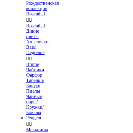
Рождественская
коллекция
Rosenthal


Rosenthal
Дикие
цветы
Ангелочки
Вазы
Degrenne


Brume
Чайники
Фарфор
Тарелки/
Блюда/
Пиалы
Чайные
пары/
Кружки/
Бокалы
Peugeot


Мельницы