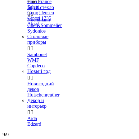
Gien France
Еще

Seletti
Бар и стекло
Georg Jensen


Ginori 1735
Nachtmann
Alessi
Chef&Sommelier
Sydonios
Столовые
приборы


Sambonet
WMF
Capdeco
Новый год


Новогодний
декор
Hutschenreuther
Декор и
интерьер


Aida
Edzard
9/9