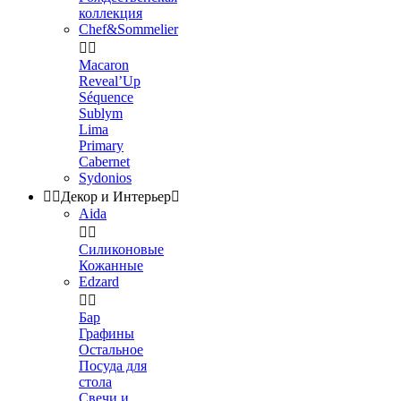
коллекция
Chef&Sommelier


Macaron
Reveal’Up
Séquence
Sublym
Lima
Primary
Cabernet
Sydonios


Декор и Интерьер

Aida


Силиконовые
Кожанные
Edzard


Бар
Графины
Остальное
Посуда для
стола
Свечи и