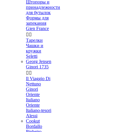
Штопоры и
принадлежности
для бутылок
Формы для
запекания
Gien France


Тарелки
Чашки и
кружки
Seletti
Georg Jensen
Ginori 1735


Il Viaggio Di
Nettuno
Ginori
Oriente
Italiano
Oriente
Italiano-tesori
Alessi
Cookut
Bordallo
Pinheiro