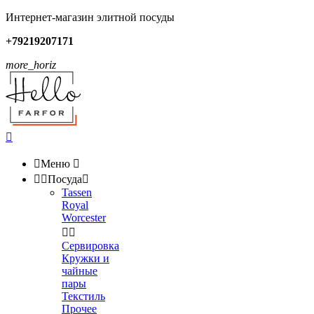
Интернет-магазин элитной посуды
+79219207171
more_horiz


Меню



Посуда

Tassen
Royal
Worcester


Сервировка
Кружки и
чайные
пары
Текстиль
Прочее