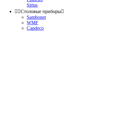
Sirius


Столовые приборы

Sambonet
WMF
Capdeco