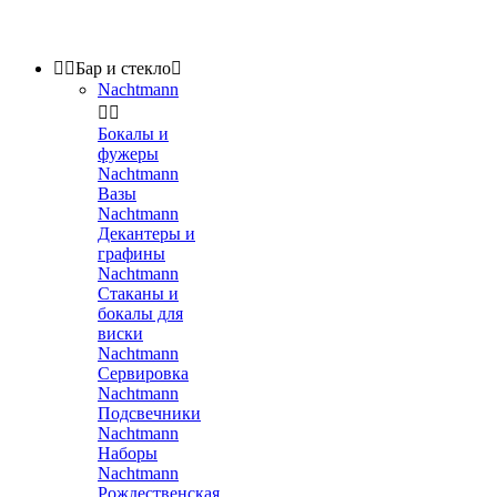


Бар и стекло

Nachtmann


Бокалы и
фужеры
Nachtmann
Вазы
Nachtmann
Декантеры и
графины
Nachtmann
Стаканы и
бокалы для
виски
Nachtmann
Сервировка
Nachtmann
Подсвечники
Nachtmann
Наборы
Nachtmann
Рождественская