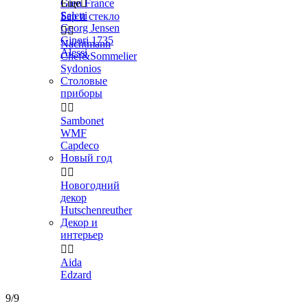
Gien France
Еще

Seletti
Бар и стекло
Georg Jensen


Ginori 1735
Nachtmann
Alessi
Chef&Sommelier
Sydonios
Столовые
приборы


Sambonet
WMF
Capdeco
Новый год


Новогодний
декор
Hutschenreuther
Декор и
интерьер


Aida
Edzard
9/9