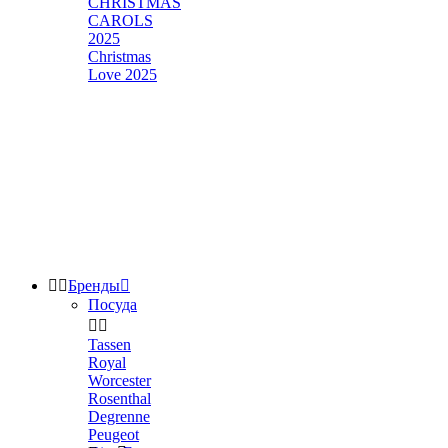
CHRISTMAS
CAROLS
2025
Christmas
Love 2025


Бренды

Посуда


Tassen
Royal
Worcester
Rosenthal
Degrenne
Peugeot