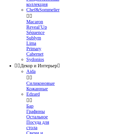
коллекция
Chef&Sommelier


Macaron
Reveal’Up
Séquence
Sublym
Lima
Primary
Cabernet
Sydonios


Декор и Интерьер

Aida


Силиконовые
Кожанные
Edzard


Бар
Графины
Остальное
Посуда для
стола
Свечи и