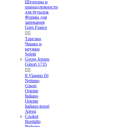
Штопоры и
принадлежности
для бутылок
Формы для
запекания
Gien France


Тарелки
Чашки и
кружки
Seletti
Georg Jensen
Ginori 1735


Il Viaggio Di
Nettuno
Ginori
Oriente
Italiano
Oriente
Italiano-tesori
Alessi
Cookut
Bordallo
Pinheiro