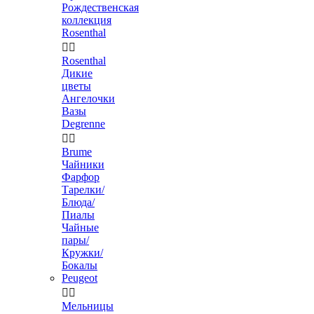
Рождественская
коллекция
Rosenthal


Rosenthal
Дикие
цветы
Ангелочки
Вазы
Degrenne


Brume
Чайники
Фарфор
Тарелки/
Блюда/
Пиалы
Чайные
пары/
Кружки/
Бокалы
Peugeot


Мельницы