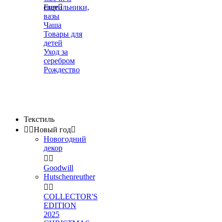
светильники,
Еще

вазы
Чаша
Товары для
детей
Уход за
серебром
Рождество
Текстиль


Новый год

Новогодний
декор


Goodwill
Hutschenreuther


COLLECTOR'S
EDITION
2025