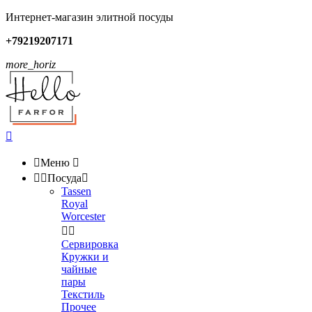
Интернет-магазин элитной посуды
+79219207171
more_horiz


Меню



Посуда

Tassen
Royal
Worcester


Сервировка
Кружки и
чайные
пары
Текстиль
Прочее