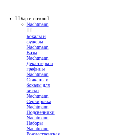


Бар и стекло

Nachtmann


Бокалы и
фужеры
Nachtmann
Вазы
Nachtmann
Декантеры и
графины
Nachtmann
Стаканы и
бокалы для
виски
Nachtmann
Сервировка
Nachtmann
Подсвечники
Nachtmann
Наборы
Nachtmann
Рождественская