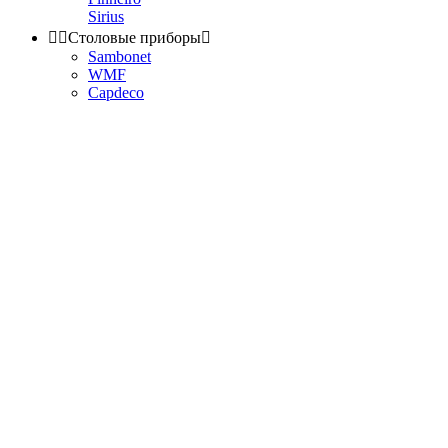
Sirius


Столовые приборы

Sambonet
WMF
Capdeco