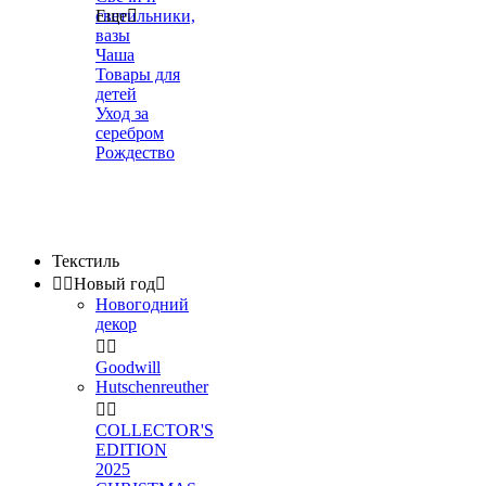
светильники,
Еще

вазы
Чаша
Товары для
детей
Уход за
серебром
Рождество
Текстиль


Новый год

Новогодний
декор


Goodwill
Hutschenreuther


COLLECTOR'S
EDITION
2025