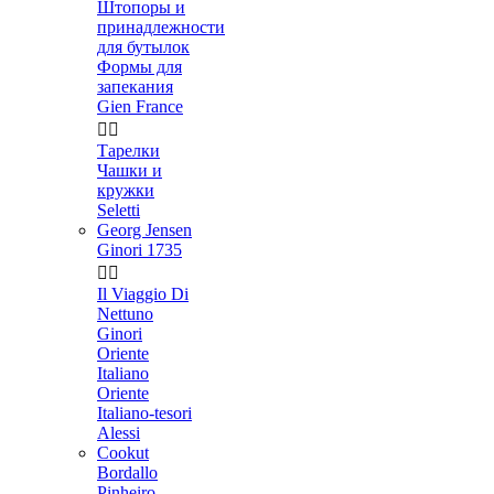
Штопоры и
принадлежности
для бутылок
Формы для
запекания
Gien France


Тарелки
Чашки и
кружки
Seletti
Georg Jensen
Ginori 1735


Il Viaggio Di
Nettuno
Ginori
Oriente
Italiano
Oriente
Italiano-tesori
Alessi
Cookut
Bordallo
Pinheiro