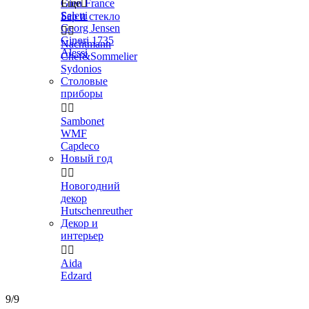
Gien France
Еще

Seletti
Бар и стекло
Georg Jensen


Ginori 1735
Nachtmann
Alessi
Chef&Sommelier
Sydonios
Столовые
приборы


Sambonet
WMF
Capdeco
Новый год


Новогодний
декор
Hutschenreuther
Декор и
интерьер


Aida
Edzard
9/9