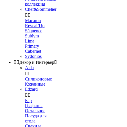
коллекция
Chef&Sommelier


Macaron
Reveal’Up
Séquence
Sublym
Lima
Primary
Cabernet
Sydonios


Декор и Интерьер

Aida


Силиконовые
Кожанные
Edzard


Бар
Графины
Остальное
Посуда для
стола
Свечи и