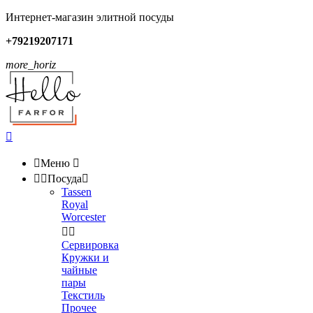
Интернет-магазин элитной посуды
+79219207171
more_horiz


Меню



Посуда

Tassen
Royal
Worcester


Сервировка
Кружки и
чайные
пары
Текстиль
Прочее