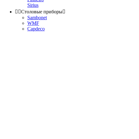
Sirius


Столовые приборы

Sambonet
WMF
Capdeco