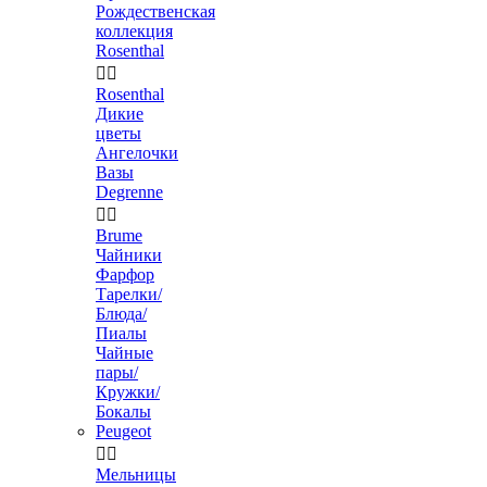
Рождественская
коллекция
Rosenthal


Rosenthal
Дикие
цветы
Ангелочки
Вазы
Degrenne


Brume
Чайники
Фарфор
Тарелки/
Блюда/
Пиалы
Чайные
пары/
Кружки/
Бокалы
Peugeot


Мельницы