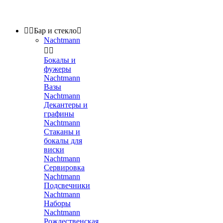


Бар и стекло

Nachtmann


Бокалы и
фужеры
Nachtmann
Вазы
Nachtmann
Декантеры и
графины
Nachtmann
Стаканы и
бокалы для
виски
Nachtmann
Сервировка
Nachtmann
Подсвечники
Nachtmann
Наборы
Nachtmann
Рождественская