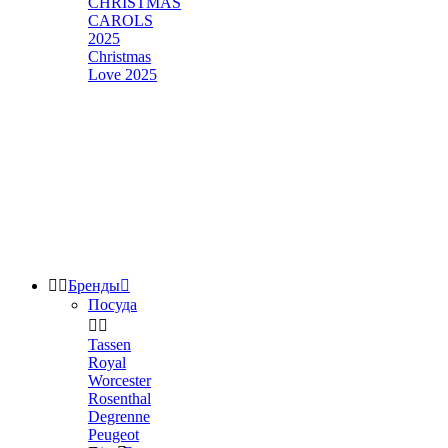
CHRISTMAS
CAROLS
2025
Christmas
Love 2025


Бренды

Посуда


Tassen
Royal
Worcester
Rosenthal
Degrenne
Peugeot