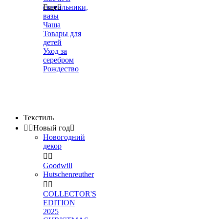
светильники,
Еще

вазы
Чаша
Товары для
детей
Уход за
серебром
Рождество
Текстиль


Новый год

Новогодний
декор


Goodwill
Hutschenreuther


COLLECTOR'S
EDITION
2025