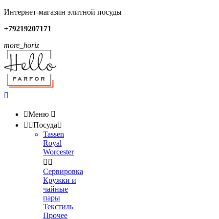
Интернет-магазин элитной посуды
+79219207171
more_horiz


Меню



Посуда

Tassen
Royal
Worcester


Сервировка
Кружки и
чайные
пары
Текстиль
Прочее