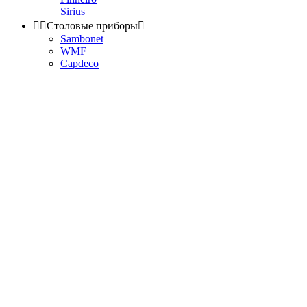
Sirius


Столовые приборы

Sambonet
WMF
Capdeco