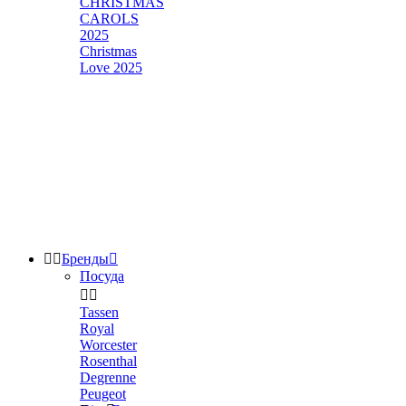
CHRISTMAS
CAROLS
2025
Christmas
Love 2025


Бренды

Посуда


Tassen
Royal
Worcester
Rosenthal
Degrenne
Peugeot