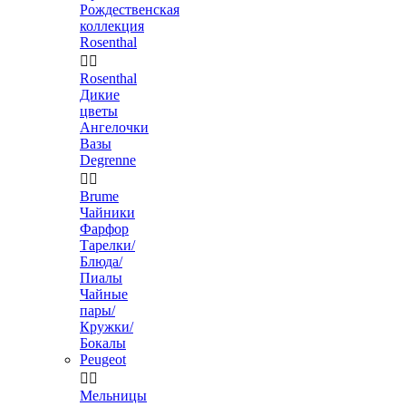
Рождественская
коллекция
Rosenthal


Rosenthal
Дикие
цветы
Ангелочки
Вазы
Degrenne


Brume
Чайники
Фарфор
Тарелки/
Блюда/
Пиалы
Чайные
пары/
Кружки/
Бокалы
Peugeot


Мельницы