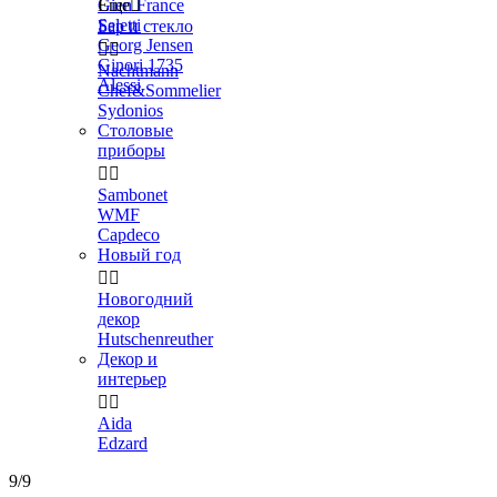
Gien France
Еще

Seletti
Бар и стекло
Georg Jensen


Ginori 1735
Nachtmann
Alessi
Chef&Sommelier
Sydonios
Столовые
приборы


Sambonet
WMF
Capdeco
Новый год


Новогодний
декор
Hutschenreuther
Декор и
интерьер


Aida
Edzard
9/9