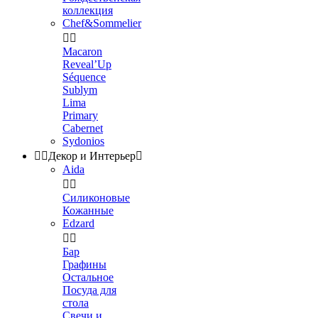
коллекция
Chef&Sommelier


Macaron
Reveal’Up
Séquence
Sublym
Lima
Primary
Cabernet
Sydonios


Декор и Интерьер

Aida


Силиконовые
Кожанные
Edzard


Бар
Графины
Остальное
Посуда для
стола
Свечи и