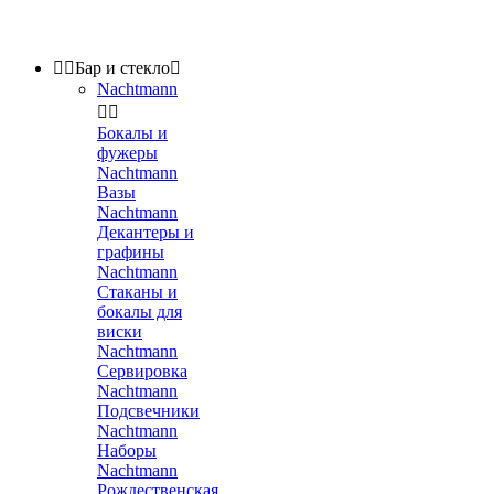


Бар и стекло

Nachtmann


Бокалы и
фужеры
Nachtmann
Вазы
Nachtmann
Декантеры и
графины
Nachtmann
Стаканы и
бокалы для
виски
Nachtmann
Сервировка
Nachtmann
Подсвечники
Nachtmann
Наборы
Nachtmann
Рождественская