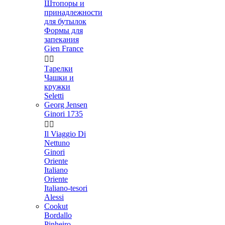
Штопоры и
принадлежности
для бутылок
Формы для
запекания
Gien France


Тарелки
Чашки и
кружки
Seletti
Georg Jensen
Ginori 1735


Il Viaggio Di
Nettuno
Ginori
Oriente
Italiano
Oriente
Italiano-tesori
Alessi
Cookut
Bordallo
Pinheiro