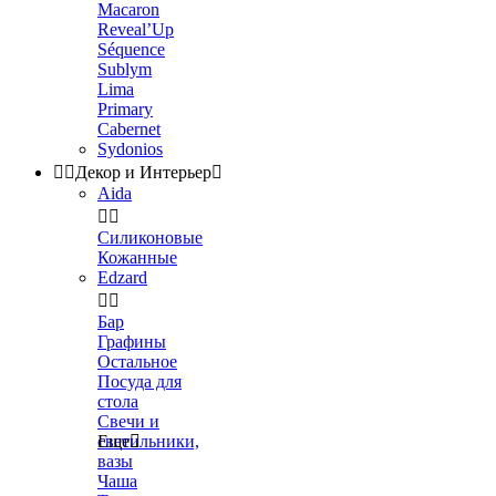
Macaron
Reveal’Up
Séquence
Sublym
Lima
Primary
Cabernet
Sydonios


Декор и Интерьер

Aida


Силиконовые
Кожанные
Edzard


Бар
Графины
Остальное
Посуда для
стола
Свечи и
светильники,
Еще

вазы
Чаша