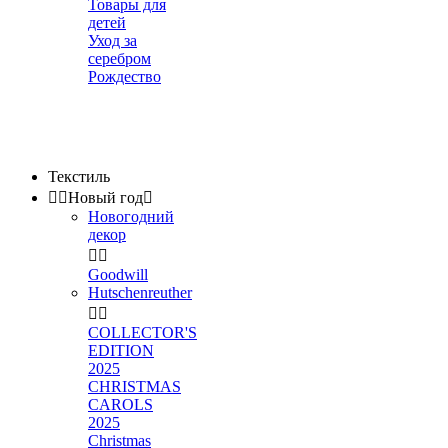
Товары для
детей
Уход за
серебром
Рождество
Текстиль


Новый год

Новогодний
декор


Goodwill
Hutschenreuther


COLLECTOR'S
EDITION
2025
CHRISTMAS
CAROLS
2025
Christmas