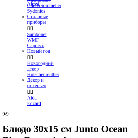
Alessi
Chef&Sommelier
Sydonios
Столовые
приборы


Sambonet
WMF
Capdeco
Новый год


Новогодний
декор
Hutschenreuther
Декор и
интерьер


Aida
Edzard
9/9
Блюдо 30x15 см Junto Ocean