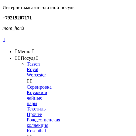
Интернет-магазин элитной посуды
+79219207171
more_horiz


Меню



Посуда

Tassen
Royal
Worcester


Сервировка
Кружки и
чайные
пары
Текстиль
Прочее
Рождественская
коллекция
Rosenthal