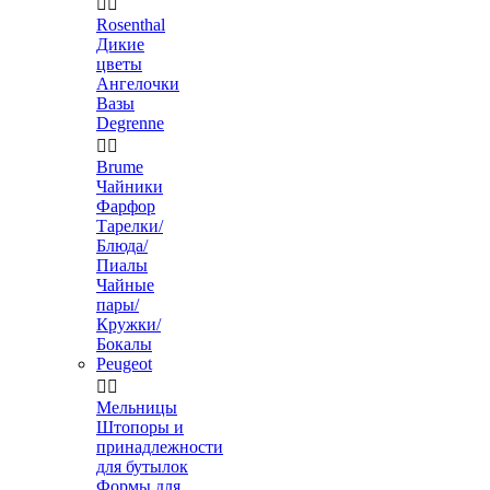


Rosenthal
Дикие
цветы
Ангелочки
Вазы
Degrenne


Brume
Чайники
Фарфор
Тарелки/
Блюда/
Пиалы
Чайные
пары/
Кружки/
Бокалы
Peugeot


Мельницы
Штопоры и
принадлежности
для бутылок
Формы для