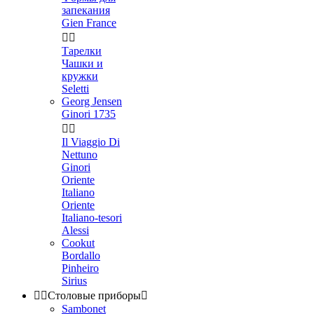
запекания
Gien France


Тарелки
Чашки и
кружки
Seletti
Georg Jensen
Ginori 1735


Il Viaggio Di
Nettuno
Ginori
Oriente
Italiano
Oriente
Italiano-tesori
Alessi
Cookut
Bordallo
Pinheiro
Sirius


Столовые приборы

Sambonet