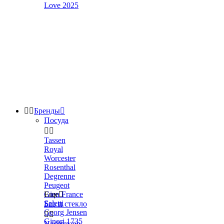
Love 2025


Бренды

Посуда


Tassen
Royal
Worcester
Rosenthal
Degrenne
Peugeot
Gien France
Еще

Seletti
Бар и стекло
Georg Jensen


Ginori 1735
Nachtmann