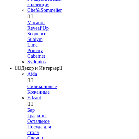
коллекция
Chef&Sommelier


Macaron
Reveal’Up
Séquence
Sublym
Lima
Primary
Cabernet
Sydonios


Декор и Интерьер

Aida


Силиконовые
Кожанные
Edzard


Бар
Графины
Остальное
Посуда для
стола
Свечи и