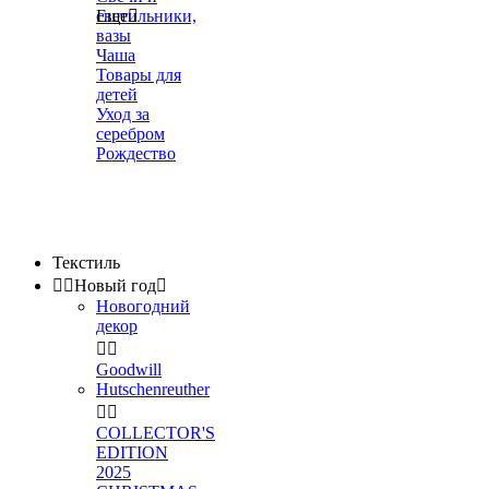
светильники,
Еще

вазы
Чаша
Товары для
детей
Уход за
серебром
Рождество
Текстиль


Новый год

Новогодний
декор


Goodwill
Hutschenreuther


COLLECTOR'S
EDITION
2025