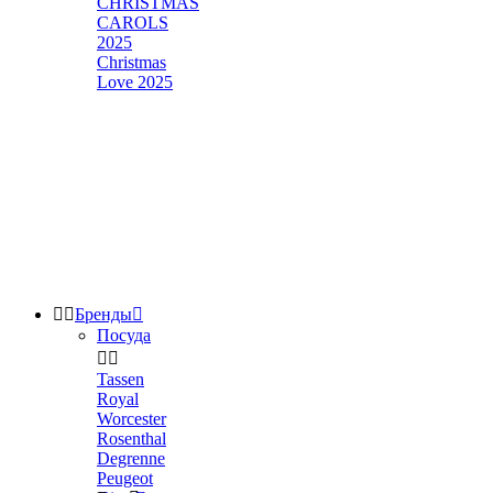
CHRISTMAS
CAROLS
2025
Christmas
Love 2025


Бренды

Посуда


Tassen
Royal
Worcester
Rosenthal
Degrenne
Peugeot