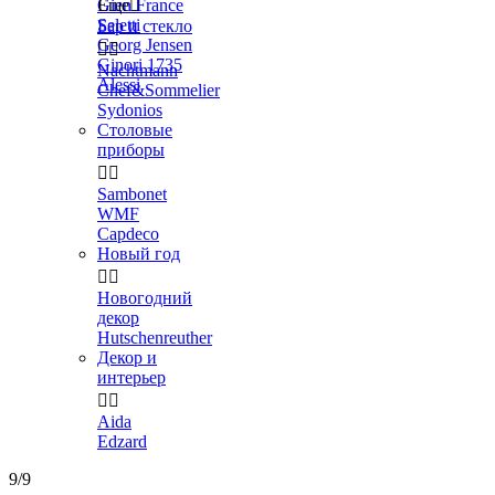
Gien France
Еще

Seletti
Бар и стекло
Georg Jensen


Ginori 1735
Nachtmann
Alessi
Chef&Sommelier
Sydonios
Столовые
приборы


Sambonet
WMF
Capdeco
Новый год


Новогодний
декор
Hutschenreuther
Декор и
интерьер


Aida
Edzard
9/9