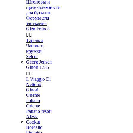
Штопоры и
принадлежности
для бутылок
Формы для
запекания
Gien France


Тарелки
Чашки и
кружки
Seletti
Georg Jensen
Ginori 1735


Il Viaggio Di
Nettuno
Ginori
Oriente
Italiano
Oriente
Italiano-tesori
Alessi
Cookut
Bordallo
Pinheiro