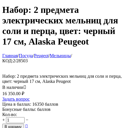
Набор: 2 предмета
электрических мельниц для
соли и перца, цвет: черный
17 см, Alaska Peugeot
Главная
/
Посуда
/
Peugeot
/
Мельницы
/
КОД:
2/28503
Набор: 2 предмета электрических мельниц для соли и перца,
цвет: черный 17 см, Alaska Peugeot
В наличии

16 350.00
₽
Задать вопрос
Цена в баллах:
16350 баллов
Бонусные баллы:
баллов
Кол-во:
+
−

В корзину