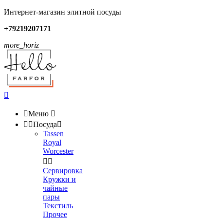
Интернет-магазин элитной посуды
+79219207171
more_horiz


Меню



Посуда

Tassen
Royal
Worcester


Сервировка
Кружки и
чайные
пары
Текстиль
Прочее