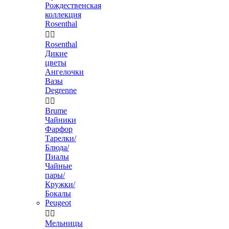
Рождественская
коллекция
Rosenthal


Rosenthal
Дикие
цветы
Ангелочки
Вазы
Degrenne


Brume
Чайники
Фарфор
Тарелки/
Блюда/
Пиалы
Чайные
пары/
Кружки/
Бокалы
Peugeot


Мельницы