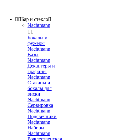


Бар и стекло

Nachtmann


Бокалы и
фужеры
Nachtmann
Вазы
Nachtmann
Декантеры и
графины
Nachtmann
Стаканы и
бокалы для
виски
Nachtmann
Сервировка
Nachtmann
Подсвечники
Nachtmann
Наборы
Nachtmann
Рождественская