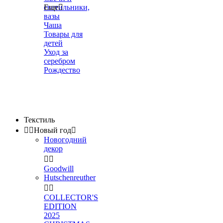
светильники,
Еще

вазы
Чаша
Товары для
детей
Уход за
серебром
Рождество
Текстиль


Новый год

Новогодний
декор


Goodwill
Hutschenreuther


COLLECTOR'S
EDITION
2025