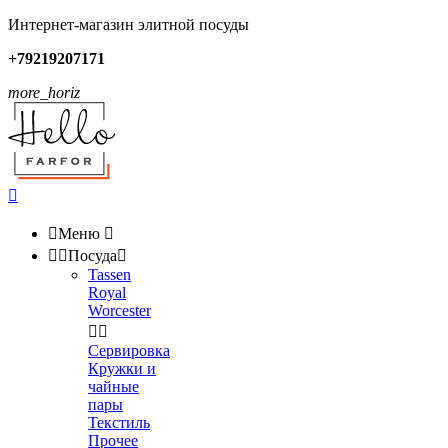
Интернет-магазин элитной посуды
+79219207171
more_horiz


Меню



Посуда

Tassen
Royal
Worcester


Сервировка
Кружки и
чайные
пары
Текстиль
Прочее