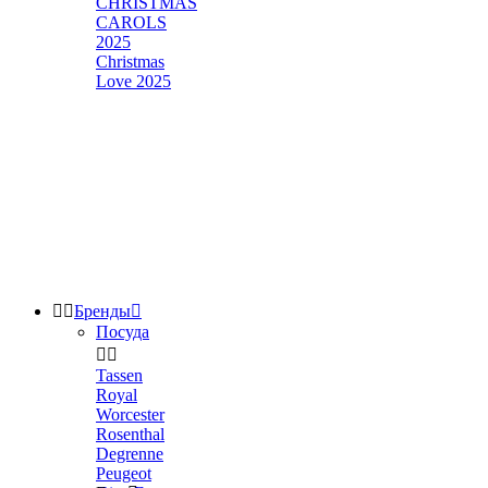
CHRISTMAS
CAROLS
2025
Christmas
Love 2025


Бренды

Посуда


Tassen
Royal
Worcester
Rosenthal
Degrenne
Peugeot