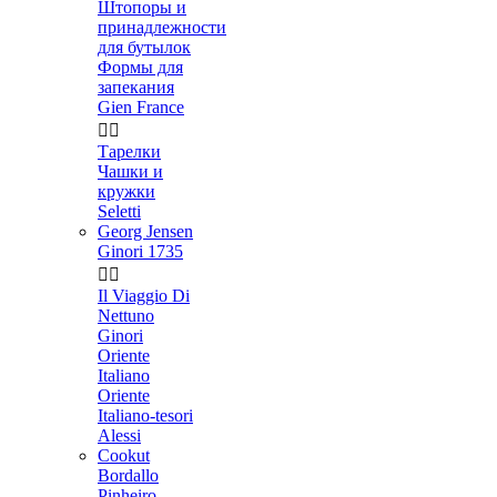
Штопоры и
принадлежности
для бутылок
Формы для
запекания
Gien France


Тарелки
Чашки и
кружки
Seletti
Georg Jensen
Ginori 1735


Il Viaggio Di
Nettuno
Ginori
Oriente
Italiano
Oriente
Italiano-tesori
Alessi
Cookut
Bordallo
Pinheiro