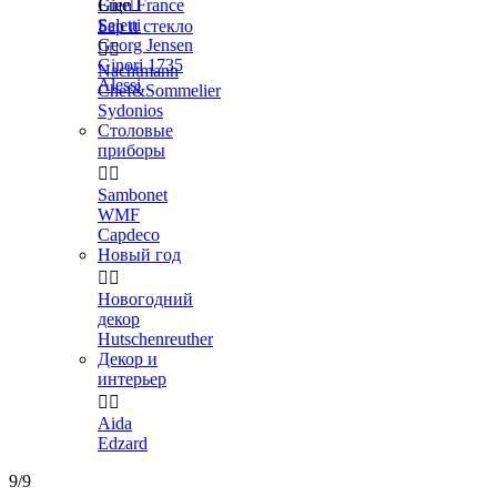
Gien France
Еще

Seletti
Бар и стекло
Georg Jensen


Ginori 1735
Nachtmann
Alessi
Chef&Sommelier
Sydonios
Столовые
приборы


Sambonet
WMF
Capdeco
Новый год


Новогодний
декор
Hutschenreuther
Декор и
интерьер


Aida
Edzard
9/9