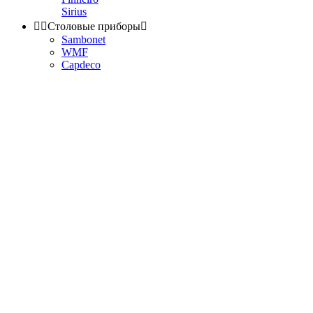
Sirius


Столовые приборы

Sambonet
WMF
Capdeco