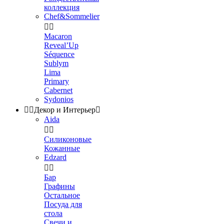
коллекция
Chef&Sommelier


Macaron
Reveal’Up
Séquence
Sublym
Lima
Primary
Cabernet
Sydonios


Декор и Интерьер

Aida


Силиконовые
Кожанные
Edzard


Бар
Графины
Остальное
Посуда для
стола
Свечи и