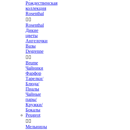
Рождественская
коллекция
Rosenthal


Rosenthal
Дикие
цветы
Ангелочки
Вазы
Degrenne


Brume
Чайники
Фарфор
Тарелки/
Блюда/
Пиалы
Чайные
пары/
Кружки/
Бокалы
Peugeot


Мельницы