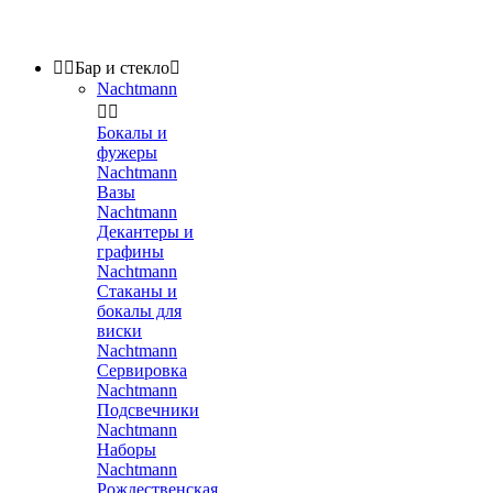


Бар и стекло

Nachtmann


Бокалы и
фужеры
Nachtmann
Вазы
Nachtmann
Декантеры и
графины
Nachtmann
Стаканы и
бокалы для
виски
Nachtmann
Сервировка
Nachtmann
Подсвечники
Nachtmann
Наборы
Nachtmann
Рождественская