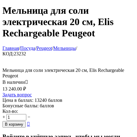
Мельница для соли
электрическая 20 см, Elis
Rechargeable Peugeot
Главная
/
Посуда
/
Peugeot
/
Мельницы
/
КОД:
23232
Мельница для соли электрическая 20 см, Elis Rechargeable
Peugeot
В наличии

13 240.00
₽
Задать вопрос
Цена в баллах:
13240 баллов
Бонусные баллы:
баллов
Кол-во:
+
−

В корзину
Войдите в учётную запись, чтобы мы могли