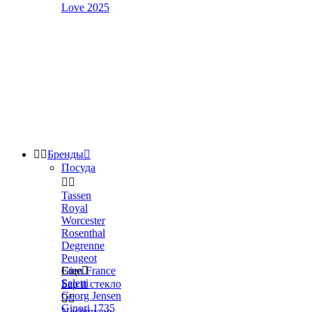
Love 2025


Бренды

Посуда


Tassen
Royal
Worcester
Rosenthal
Degrenne
Peugeot
Gien France
Еще

Seletti
Бар и стекло
Georg Jensen


Ginori 1735
Nachtmann