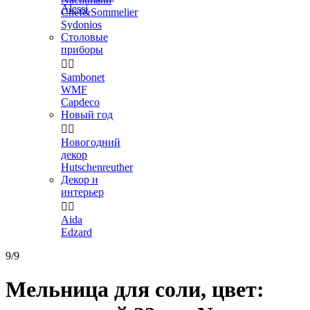
Alessi
Chef&Sommelier
Sydonios
Столовые
приборы


Sambonet
WMF
Capdeco
Новый год


Новогодний
декор
Hutschenreuther
Декор и
интерьер


Aida
Edzard
9/9
Мельница для соли, цвет: