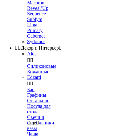
Macaron
Reveal’Up
Séquence
Sublym
Lima
Primary
Cabernet
Sydonios


Декор и Интерьер

Aida


Силиконовые
Кожанные
Edzard


Бар
Графины
Остальное
Посуда для
стола
Свечи и
светильники,
Еще

вазы
Чаша