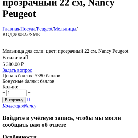
прозрачный 22 см, Nancy
Peugeot
Главная
/
Посуда
/
Peugeot
/
Мельницы
/
КОД:
900822/SME
Мельница для соли, цвет: прозрачный 22 см, Nancy Peugeot
В наличии

5 380.00
₽
Задать вопрос
Цена в баллах:
5380 баллов
Бонусные баллы:
баллов
Кол-во:
+
−

В корзину
Коллекция
Nancy
Войдите в учётную запись, чтобы мы могли
сообщить вам об ответе
Особенности