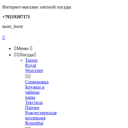
Интернет-магазин элитной посуды
+79219207171
more_horiz


Меню



Посуда

Tassen
Royal
Worcester


Сервировка
Кружки и
чайные
пары
Текстиль
Прочее
Рождественская
коллекция
Rosenthal