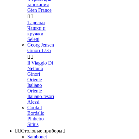
запекания
Gien France


Тарелки
Чашки и
кружки
Seletti
Georg Jensen
Ginori 1735


Il Viaggio Di
Nettuno
Ginori
Oriente
Italiano
Oriente
Italiano-tesori
Alessi
Cookut
Bordallo
Pinheiro
Sirius


Столовые приборы

Sambonet