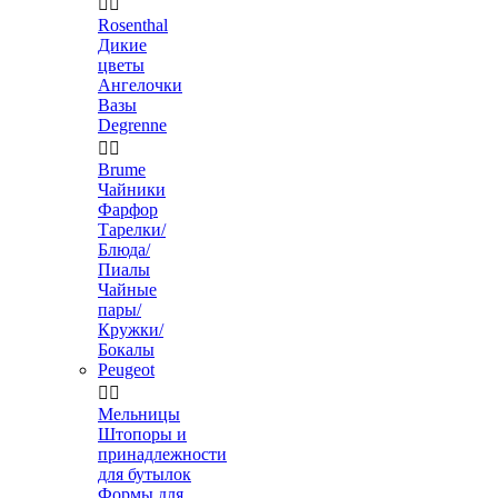


Rosenthal
Дикие
цветы
Ангелочки
Вазы
Degrenne


Brume
Чайники
Фарфор
Тарелки/
Блюда/
Пиалы
Чайные
пары/
Кружки/
Бокалы
Peugeot


Мельницы
Штопоры и
принадлежности
для бутылок
Формы для