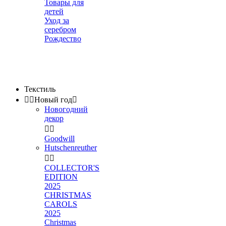
Товары для
детей
Уход за
серебром
Рождество
Текстиль


Новый год

Новогодний
декор


Goodwill
Hutschenreuther


COLLECTOR'S
EDITION
2025
CHRISTMAS
CAROLS
2025
Christmas